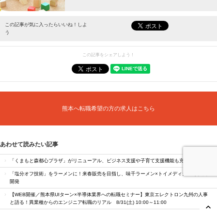
最新情報をお届けします。
この記事が気に入ったらいいね！しよ
う
この記事をシェアしよう！
熊本へ転職希望の方の求人はこちら
あわせて読みたい記事
「くまもと森都心プラザ」がリニューアル、ビジネス支援や子育て支援機能も充実
「塩分オフ技術」をラーメンに！来春販売を目指し、味千ラーメン×トイメディカル が共同
開発
【WEB開催／熊本県UIターン×半導体業界への転職セミナー】東京エレクトロン九州の人事
と語る！異業種からのエンジニア転職のリアル 8/31(土) 10:00～11:00