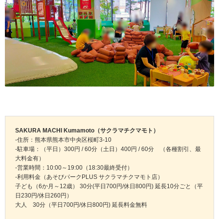
SAKURA MACHI Kumamoto（サクラマチクマモト）
-住所：熊本県熊本市中央区桜町3-10
-駐車場：（平日）300円 / 60分（土日）400円 / 60分 （各種割引、最
大料金有）
-営業時間：10:00～19:00（18:30最終受付）
-利用料金（あそびパークPLUS サクラマチクマモト店）
子ども（6か月～12歳） 30分(平日700円/休日800円) 延長10分ごと（平
日230円/休日260円）
大人 30分（平日700円/休日800円) 延長料金無料