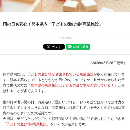
雨の日も安心！熊本県内「子どもの遊び場×商業施設」
2024.04.16
（2026年6月26日更新）
熊本県内には、
子どもの遊び場が併設されている商業施設
が多く存在していま
す。熊本で暮らしているとなかなか気づかないのですが、県外から来られた子
育て世代の方に「
熊本県の商業施設は子どもの遊び場が充実している！
」と喜
ばれることが多くあります。
雨の日や暑い夏の日、お外遊びは難しいけれど、おうち遊びばかりでは体力を
持て余してしまう…そんな時、商業施設に併設されている子どもの遊び場は室
内のものが多いため大活躍です。
今回は、子どもたちだけでなく保護者の方も買い物などで楽しむことができる
「
子どもの遊び場×商業施設
」をいくつか紹介します。