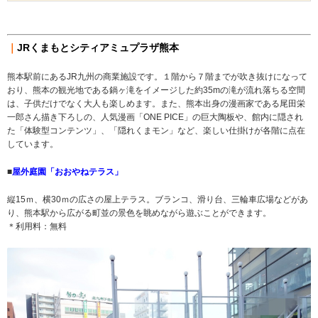
｜
JRくまもとシティアミュプラザ熊本
熊本駅前にあるJR九州の商業施設です。１階から７階までが吹き抜けになって
おり、熊本の観光地である鍋ヶ滝をイメージした約35mの滝が流れ落ちる空間
は、子供だけでなく大人も楽しめます。また、熊本出身の漫画家である尾田栄
一郎さん描き下ろしの、人気漫画「ONE PICE」の巨大陶板や、館内に隠され
た「体験型コンテンツ」、「隠れくまモン」など、楽しい仕掛けが各階に点在
しています。
■
屋外庭園「おおやねテラス」
縦15ｍ、横30ｍの広さの屋上テラス。ブランコ、滑り台、三輪車広場などがあ
り、熊本駅から広がる町並の景色を眺めながら遊ぶことができます。
＊利用料：無料