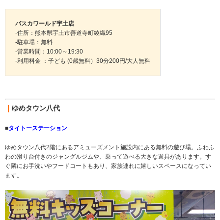
パスカワールド宇土店
-住所：熊本県宇土市善道寺町綾織95
-駐車場：無料
-営業時間：10:00～19:30
-利用料金 ：子ども (0歳無料）30分200円/大人無料
｜
ゆめタウン八代
■
タイトーステーション
ゆめタウン八代2階にあるアミューズメント施設内にある無料の遊び場。ふわふ
わの滑り台付きのジャングルジムや、乗って遊べる大きな遊具があります。す
ぐ隣にお手洗いやフードコートもあり、家族連れに嬉しいスペースになってい
ます。