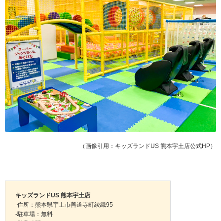
（画像引用：キッズランドUS 熊本宇土店公式HP）
キッズランドUS 熊本宇土店
-住所：熊本県宇土市善道寺町綾織95
-駐車場：無料