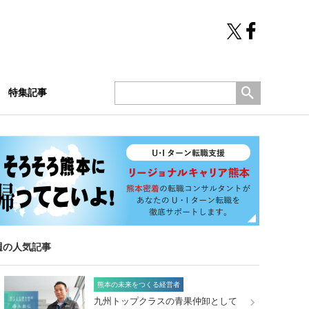
特集記事
週の人気記事
熊本の未来をつくる経営者
九州トップクラスの青果仲卸として