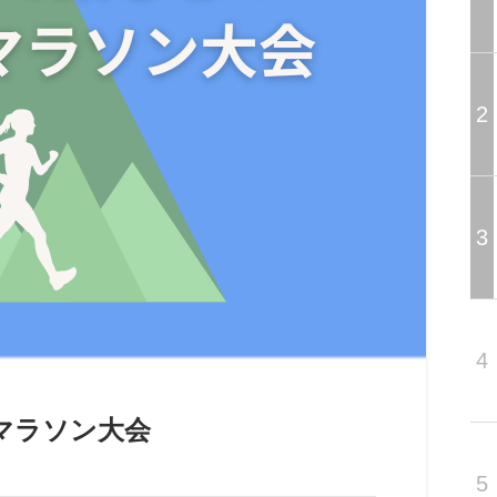
2
3
4
マラソン大会
5