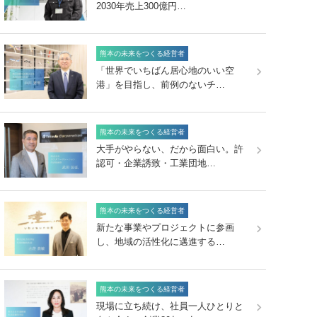
2030年売上300億円…
熊本の未来をつくる経営者
「世界でいちばん居心地のいい空
港」を目指し、前例のないチ…
熊本の未来をつくる経営者
大手がやらない、だから面白い。許
認可・企業誘致・工業団地…
熊本の未来をつくる経営者
新たな事業やプロジェクトに参画
し、地域の活性化に邁進する…
熊本の未来をつくる経営者
現場に立ち続け、社員一人ひとりと