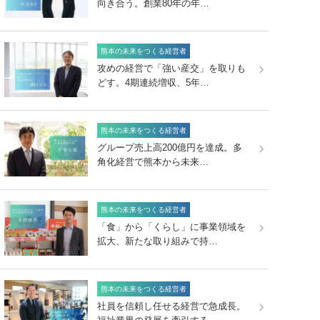
向き合う。創業80年の年…
熊本の未来をつくる経営者
攻めの経営で「強い産交」を取りも
どす。4期連続増収、5年…
熊本の未来をつくる経営者
グループ売上高200億円を達成。多
角化経営で熊本から未来…
熊本の未来をつくる経営者
「食」から「くらし」に事業領域を
拡大、新たな取り組みで持…
熊本の未来をつくる経営者
社員を信頼し任せる経営で急成長。