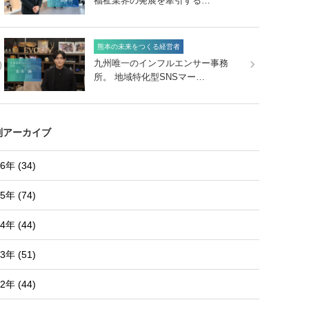
福祉業界の発展を牽引する…
熊本の未来をつくる経営者
0
九州唯一のインフルエンサー事務
所。 地域特化型SNSマー…
別アーカイブ
6年 (34)
5年 (74)
4年 (44)
3年 (51)
2年 (44)