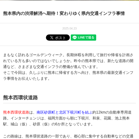
熊本県内の渋滞解消へ期待！変わりゆく県内交通インフラ事情
2025.04.23
まもなく訪れるゴールデンウィーク。長期休暇を利用して旅行や帰省を計画さ
れている方も多いのではないでしょうか。昨今の熊本県では、新たな道路の開
通など、さまざまな交通インフラの整備が進んでいます。
そこで今回は、久しぶりに熊本に帰省する方へ向け、熊本県の最新交通インフ
ラ事情をお伝えいたします。
熊本西環状道路
熊本西環状道路
は、
南区砂原町と北区下硯川町を結ぶ
約12kmの自動車専用道
路。インターチェンジは、福岡方面から順に下硯川、和泉、花園、池上熊本
駅、城山（仮）、砂原（仮）の6か所となっています。
この路線は、熊本環状道路の一部であり、都心部に集中する自動車などの交通