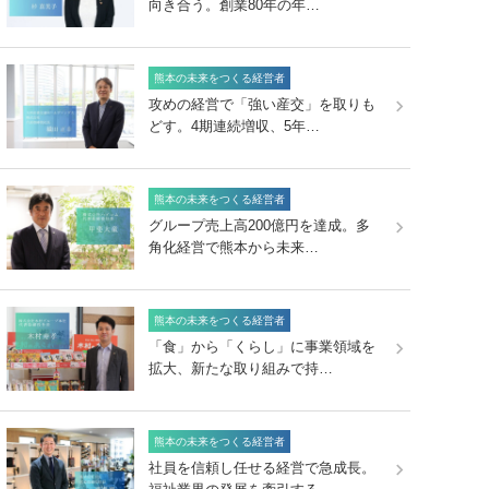
向き合う。創業80年の年…
熊本の未来をつくる経営者
攻めの経営で「強い産交」を取りも
どす。4期連続増収、5年…
熊本の未来をつくる経営者
グループ売上高200億円を達成。多
角化経営で熊本から未来…
熊本の未来をつくる経営者
「食」から「くらし」に事業領域を
拡大、新たな取り組みで持…
熊本の未来をつくる経営者
社員を信頼し任せる経営で急成長。