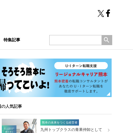
特集記事
週の人気記事
熊本の未来をつくる経営者
九州トップクラスの青果仲卸として