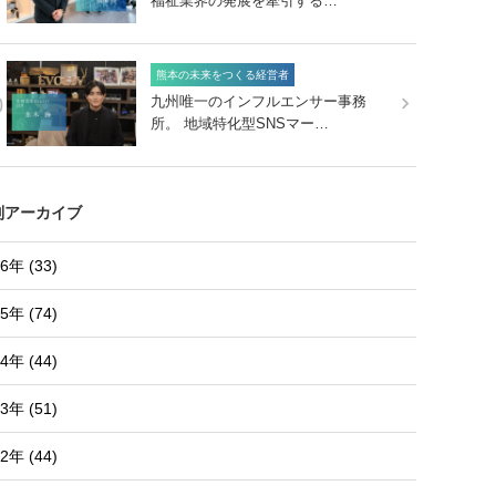
福祉業界の発展を牽引する…
熊本の未来をつくる経営者
0
九州唯一のインフルエンサー事務
所。 地域特化型SNSマー…
別アーカイブ
6年 (33)
5年 (74)
4年 (44)
3年 (51)
2年 (44)