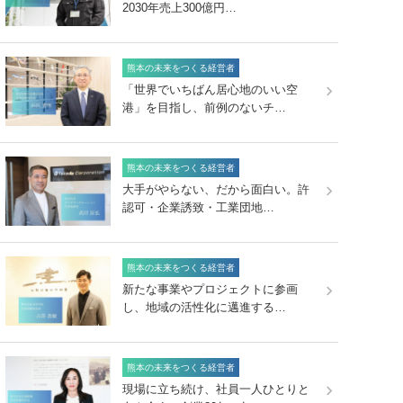
2030年売上300億円…
熊本の未来をつくる経営者
「世界でいちばん居心地のいい空
港」を目指し、前例のないチ…
熊本の未来をつくる経営者
大手がやらない、だから面白い。許
認可・企業誘致・工業団地…
熊本の未来をつくる経営者
新たな事業やプロジェクトに参画
し、地域の活性化に邁進する…
熊本の未来をつくる経営者
現場に立ち続け、社員一人ひとりと