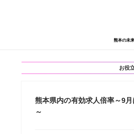
熊本の未
お役
熊本県内の有効求人倍率～9月
～