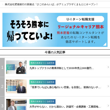
株式会社肥後銀行の新拠点「ひごのみらいば」がアミュプラザくまもとにオープン！
今週の人気記事
熊本の未来をつくる経営者
1
九州トップクラスの青果仲卸として2030年売上300億円…
熊本の未来をつくる経営者
2
「世界でいちばん居心地のいい空港」を目指し、前例のないチ…
熊本の未来をつくる経営者
3
大手がやらない、だから面白い。許認可・企業誘致・工業団地…