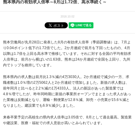
熊本県内の有効求人倍率～8月は1.72倍、高水準続く～
2018.10.02
熊本労働局が先月28日に発表した8月の有効求人倍率（季節調整値）は、7月よ
り0.04ポイント低下の1.72倍でした。2か月連続で前月を下回ったものの、4月
以降は1.7倍を上回る高水準で推移しています。それに対する全国の平均有効求
人倍率は、前月から横ばいの1.63倍。熊本は24か月連続で全国を上回り、九州
内でトップを維持しています。
熊本県内の求人数は前月比1.3％減の4万3030人。2か月連続で減少の一方、求
職者数は1.0％増の2万5062人と2か月連続で増加しました。新規の求人数は、
前年同月と比べると2.2％減の1万4333人。法人の新設があった製造業では
4.8％増でしたが、昨年同時期に新規の事業所オープンでまとまった求人があっ
た業種は反動減となり、運輸・郵便業が12.8％減、卸売・小売業が15.6％減と
なりました。建設業でも6.9％減少しました。
来春卒業予定の高校生の県内求人倍率は3.05倍で、8月として過去最高。製造業
や建設業、医療・福祉での求人意欲が高いとみられています。