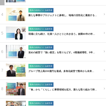
熊本の未来をつくる経営者
4
新たな事業やプロジェクトに参画し、地域の活性化に邁進する…
熊本の未来をつくる経営者
5
現場に立ち続け、社員一人ひとりと向き合う。創業80年の年…
熊本の未来をつくる経営者
6
攻めの経営で「強い産交」を取りもどす。4期連続増収、5年…
熊本の未来をつくる経営者
7
グループ売上高200億円を達成。多角化経営で熊本から未来…
熊本の未来をつくる経営者
8
「食」から「くらし」に事業領域を拡大、新たな取り組みで持…
熊本の未来をつくる経営者