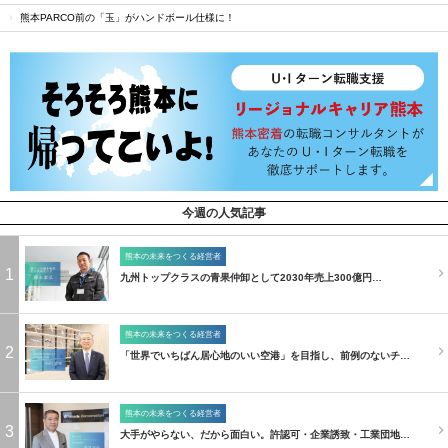
熊本PARCO前の「玉」がハンドボール仕様に！
今週の人気記事
熊本の未来をつくる経営者
1
九州トップクラスの青果仲卸として2030年売上300億円…
熊本の未来をつくる経営者
2
「世界でいちばん居心地のいい空港」を目指し、前例のないチ…
熊本の未来をつくる経営者
3
大手がやらない、だから面白い。許認可・企業誘致・工業団地…