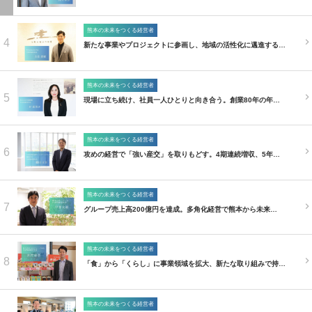
熊本の未来をつくる経営者
4
新たな事業やプロジェクトに参画し、地域の活性化に邁進する…
熊本の未来をつくる経営者
5
現場に立ち続け、社員一人ひとりと向き合う。創業80年の年…
熊本の未来をつくる経営者
6
攻めの経営で「強い産交」を取りもどす。4期連続増収、5年…
熊本の未来をつくる経営者
7
グループ売上高200億円を達成。多角化経営で熊本から未来…
熊本の未来をつくる経営者
8
「食」から「くらし」に事業領域を拡大、新たな取り組みで持…
熊本の未来をつくる経営者