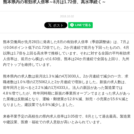
熊本県内の有効求人倍率～8月は1.72倍、高水準続く～
2018.10.02
熊本労働局が先月28日に発表した8月の有効求人倍率（季節調整値）は、7月よ
り0.04ポイント低下の1.72倍でした。2か月連続で前月を下回ったものの、4月
以降は1.7倍を上回る高水準で推移しています。それに対する全国の平均有効求
人倍率は、前月から横ばいの1.63倍。熊本は24か月連続で全国を上回り、九州
内でトップを維持しています。
熊本県内の求人数は前月比1.3％減の4万3030人。2か月連続で減少の一方、求
職者数は1.0％増の2万5062人と2か月連続で増加しました。新規の求人数は、
前年同月と比べると2.2％減の1万4333人。法人の新設があった製造業では
4.8％増でしたが、昨年同時期に新規の事業所オープンでまとまった求人があっ
た業種は反動減となり、運輸・郵便業が12.8％減、卸売・小売業が15.6％減と
なりました。建設業でも6.9％減少しました。
来春卒業予定の高校生の県内求人倍率は3.05倍で、8月として過去最高。製造業
や建設業、医療・福祉での求人意欲が高いとみられています。