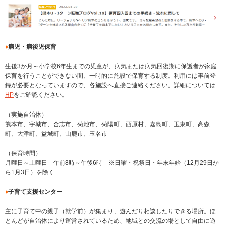
♦
病児・病後児保育
生後3か月～小学校6年生までの児童が、病気または病気回復期に保護者が家庭
保育を行うことができない間、一時的に施設で保育する制度。利用には事前登
録が必要となっていますので、各施設へ直接ご連絡ください。詳細については
HP
をご確認ください。
（実施自治体）
熊本市、宇城市、合志市、菊池市、菊陽町、西原村、嘉島町、玉東町、高森
町、大津町、益城町、山鹿市、玉名市
（保育時間）
月曜日～土曜日 午前8時～午後6時 ※日曜・祝祭日・年末年始（12月29日か
ら1月3日）を除く
♦
子育て支援センター
主に子育て中の親子（就学前）が集まり、遊んだり相談したりできる場所。ほ
とんどが自治体により運営されているため、地域との交流の場として自由に遊