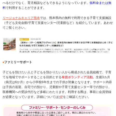
べるだけでなく、育児相談などもできるようになっています。
低料金または無
料
で利用することができます。
リージョナルキャリア熊本
では、熊本県内の無料で利用できる子育て支援施設
（子ども文化会館/子育て支援センター/児童館など）を紹介しています。あわせ
てご覧ください。
♦
ファミリーサポート
子どもを預けたい人と子どもを預かりたい人から構成された会員組織で、子育
てを地域でサポートすることを目的とする
有償ボランティア活動
。生後3カ月
（病児は6か月）から小学校6年生までの子供が対象となります。サポート内容
は子供の送迎、自宅での預かり、児童館や子育て支援センター等での預かり、
医療機関への受診代行など多岐にわたります。利用する際は、事前に会員登録
が必要となっています。詳細については
HP
をご確認ください。