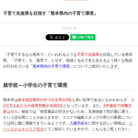
子育て先進県を目指す「熊本県内の子育て環境」
2025.03.18
「子育てするなら熊本で」といわれるような
子育て先進県
を目指している熊本
県。「子育て」を「孤育て」とせず、地域ぐるみで支え合えるよう様々な取組
が行われている「
熊本県内の子育て環境」
についてご紹介いたします。
就学前～小学生の子育て環境
熊本市は
政令指定都市の中で出生率が3位
と高い比率であるにもかかわらず、
人
口1万人あたりの保育所数が全国2位
となっています。また、
5年連続で待機児
童はゼロ
。都会では「保育施設の空きがないため、兄弟姉妹で別の園に通う」
という話を聞くことがありますが、ココクマ編集スタッフや周りの家庭につい
ては同じ園に通園できているようです。
入園手続き
に関する詳しい情報は、
リ
ージョナルキャリア熊本
にてご紹介していますので、こちらをご覧ください。