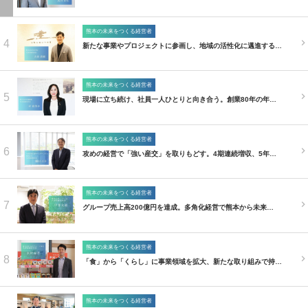
熊本の未来をつくる経営者
4
新たな事業やプロジェクトに参画し、地域の活性化に邁進する…
熊本の未来をつくる経営者
5
現場に立ち続け、社員一人ひとりと向き合う。創業80年の年…
熊本の未来をつくる経営者
6
攻めの経営で「強い産交」を取りもどす。4期連続増収、5年…
熊本の未来をつくる経営者
7
グループ売上高200億円を達成。多角化経営で熊本から未来…
熊本の未来をつくる経営者
8
「食」から「くらし」に事業領域を拡大、新たな取り組みで持…
熊本の未来をつくる経営者