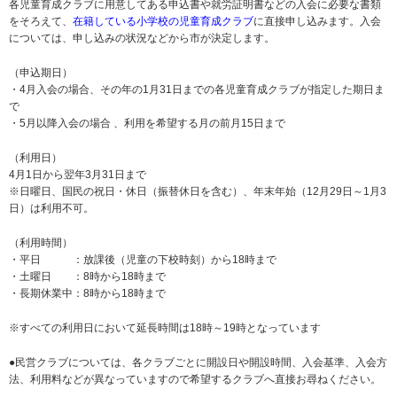
各児童育成クラブに用意してある申込書や就労証明書などの入会に必要な書類
をそろえて、
在籍している小学校の児童育成クラブ
に直接申し込みます。入会
については、申し込みの状況などから市が決定します。
（申込期日）
・4月入会の場合、その年の1月31日までの各児童育成クラブが指定した期日ま
で
・5月以降入会の場合 、利用を希望する月の前月15日まで
（利用日）
4月1日から翌年3月31日まで
※日曜日、国民の祝日・休日（振替休日を含む）、年末年始（12月29日～1月3
日）は利用不可。
（利用時間）
・平日 ：放課後（児童の下校時刻）から18時まで
・土曜日 ：8時から18時まで
・長期休業中：8時から18時まで
※すべての利用日において延長時間は18時～19時となっています
●民営クラブについては、各クラブごとに開設日や開設時間、入会基準、入会方
法、利用料などが異なっていますので希望するクラブへ直接お尋ねください。