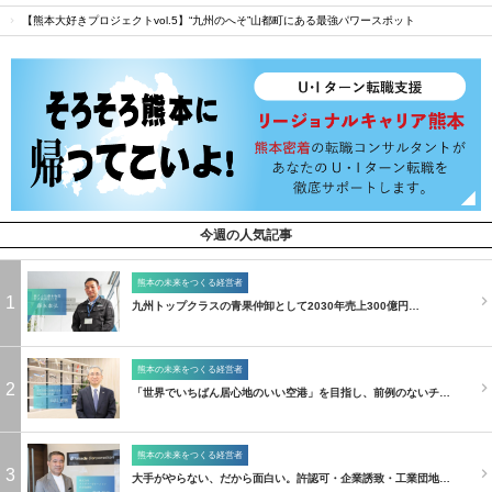
【熊本大好きプロジェクトvol.5】“九州のへそ”山都町にある最強パワースポット
今週の人気記事
熊本の未来をつくる経営者
1
九州トップクラスの青果仲卸として2030年売上300億円…
熊本の未来をつくる経営者
2
「世界でいちばん居心地のいい空港」を目指し、前例のないチ…
熊本の未来をつくる経営者
3
大手がやらない、だから面白い。許認可・企業誘致・工業団地…