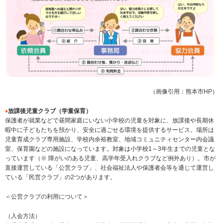
（画像引用：熊本市HP）
♦
放課後児童クラブ（学童保育）
保護者が就業などで昼間家庭にいない小学校の児童を対象に、放課後や長期休
暇中に子どもたちを預かり、安全に過ごせる環境を提供するサービス。場所は
児童育成クラブ専用施設、学校内余裕教室、地域コミュニティセンター内会議
室、保育園などの施設になっています。対象は小学校1～3年生までの児童とな
っています（※ 障がいのある児童、高学年受入れクラブなど例外あり）。市が
直接運営している「公営クラブ」、社会福祉法人や保護者会等を通じて運営し
ている「民営クラブ」の2つがあります。
＜公営クラブの利用について＞
（入会方法）