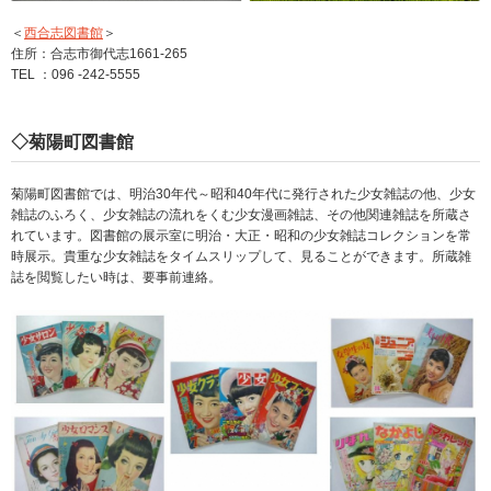
＜
西合志図書館
＞
住所：合志市御代志1661-265
TEL ：096 -242-5555
◇菊陽町図書館
菊陽町図書館では、明治30年代～昭和40年代に発行された少女雑誌の他、少女
雑誌のふろく、少女雑誌の流れをくむ少女漫画雑誌、その他関連雑誌を所蔵さ
れています。図書館の展示室に明治・大正・昭和の少女雑誌コレクションを常
時展示。貴重な少女雑誌をタイムスリップして、見ることができます。所蔵雑
誌を閲覧したい時は、要事前連絡。