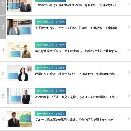
2
「世界でいちばん居心地のいい空港」を目指し、前例のないチ…
熊本の未来をつくる経営者
3
大手がやらない、だから面白い。許認可・企業誘致・工業団地…
熊本の未来をつくる経営者
4
新たな事業やプロジェクトに参画し、地域の活性化に邁進する…
熊本の未来をつくる経営者
5
現場に立ち続け、社員一人ひとりと向き合う。創業80年の年…
熊本の未来をつくる経営者
6
攻めの経営で「強い産交」を取りもどす。4期連続増収、5年…
熊本の未来をつくる経営者
7
グループ売上高200億円を達成。多角化経営で熊本から未来…