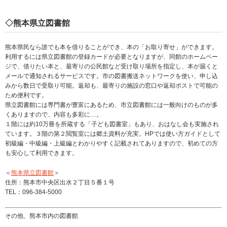
◇熊本県立図書館
熊本県民なら誰でも本を借りることができ、本の「お取り寄せ」ができます。
利用するには県立図書館の登録カードが必要となりますが、同館のホームペー
ジで、借りたい本と、最寄りの公民館など受け取り場所を指定し、本が届くと
メールで通知されるサービスです。市の図書搬送ネットワークを使い、申し込
みから数日で受取り可能。返却も、最寄りの施設の窓口や返却ポストで可能の
ため便利です。
県立図書館には専門書が豊富にあるため、市立図書館には一般向けのものが多
くありますので、内容も多彩に…。
１階には約10万冊を所蔵する「子ども図書室」もあり、おはなし会も実施され
ています。３階の第２閲覧室には郷土資料が充実。HPでは使い方ガイドとして
初級編・中級編・上級編とわかりやすく記載されてありますので、初めての方
も安心して利用できます。
＜
熊本県立図書館
＞
住所：熊本市中央区出水２丁目５番１号
TEL：096‐384‐5000
その他、熊本市内の図書館