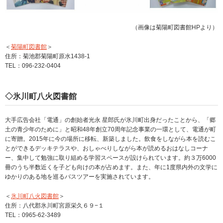
（画像は菊陽町図書館HPより）
＜
菊陽町図書館
＞
住所：菊池郡菊陽町原水1438-1
TEL：096-232-0404
◇氷川町八火図書館
大手広告会社「電通」の創始者光永 星郎氏が氷川町出身だったことから、「郷
土の青少年のために」と昭和48年創立70周年記念事業の一環として、電通が町
に寄贈。2015年に今の場所に移転、新築しました。飲食をしながら本を読むこ
とができるデッキテラスや、おしゃべりしながら本が読めるおはなしコーナ
ー、集中して勉強に取り組める学習スペースが設けられています。約３万6000
冊のうち半数近くを子ども向けの本が占めます。また、年に1度県内外の文学に
ゆかりのある地を巡るバスツアーを実施されています。
＜
氷川町八火図書館
＞
住所：八代郡氷川町宮原栄久６９−１
TEL：0965-62-3489