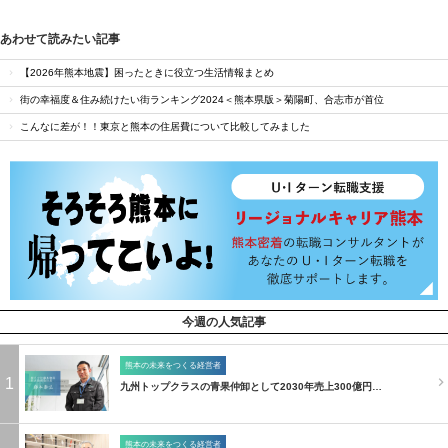
あわせて読みたい記事
【2026年熊本地震】困ったときに役立つ生活情報まとめ
街の幸福度＆住み続けたい街ランキング2024＜熊本県版＞菊陽町、合志市が首位
こんなに差が！！東京と熊本の住居費について比較してみました
今週の人気記事
熊本の未来をつくる経営者
1
九州トップクラスの青果仲卸として2030年売上300億円…
熊本の未来をつくる経営者