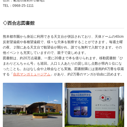
住所：菊池市隈府872番地1
TEL：0968-25-1111
◇西合志図書館
熊本都市圏から身近に利用できる天文台が併設されており、天体ドームの40cm
反射望遠鏡や各種望遠鏡で、様々な天体を観察することができます 。毎週土曜
の夜、２階にある天文台で観望会が開かれ、誰でも無料で入館できます。その
他イベントも充実していますので、親子で楽しめます。
図書館は、約20万点蔵書。一度に20冊まで本を借りられます。移動図書館「ひ
まわりどんちゃん号」も巡回。人口１人あたりの貸し出し点数が県内１位にな
ったことも。おはなし会や上映会なども実施。図書館隣には漫画約6万冊を収蔵
する「
合志マンガミュージアム
」があり、約2万冊のマンガが自由に読めます。