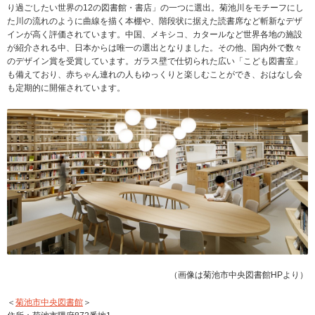
り過ごしたい世界の12の図書館・書店」の一つに選出。菊池川をモチーフにし
た川の流れのように曲線を描く本棚や、階段状に据えた読書席など斬新なデザ
インが高く評価されています。中国、メキシコ、カタールなど世界各地の施設
が紹介される中、日本からは唯一の選出となりました。その他、国内外で数々
のデザイン賞を受賞しています。ガラス壁で仕切られた広い「こども図書室」
も備えており、赤ちゃん連れの人もゆっくりと楽しむことができ、おはなし会
も定期的に開催されています。
（画像は菊池市中央図書館HPより）
＜
菊池市中央図書館
＞