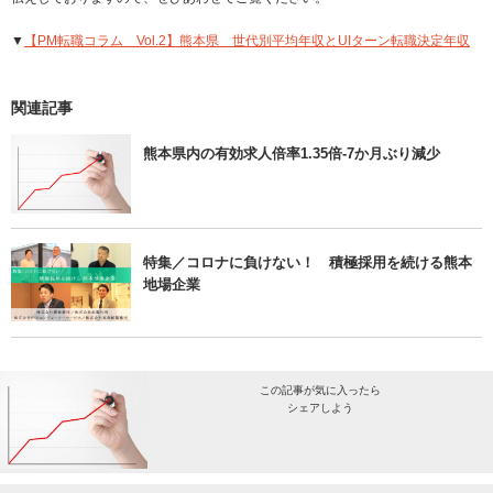
▼
【PM転職コラム Vol.2】熊本県 世代別平均年収とUIターン転職決定年収
関連記事
熊本県内の有効求人倍率1.35倍-7か月ぶり減少
特集／コロナに負けない！ 積極採用を続ける熊本
地場企業
この記事が気に入ったら
シェアしよう