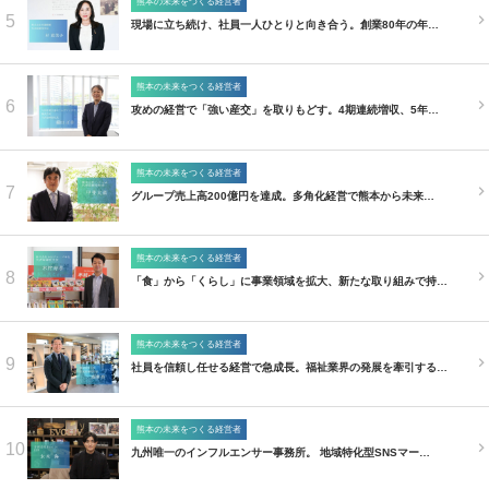
熊本の未来をつくる経営者
5
現場に立ち続け、社員一人ひとりと向き合う。創業80年の年…
熊本の未来をつくる経営者
6
攻めの経営で「強い産交」を取りもどす。4期連続増収、5年…
熊本の未来をつくる経営者
7
グループ売上高200億円を達成。多角化経営で熊本から未来…
熊本の未来をつくる経営者
8
「食」から「くらし」に事業領域を拡大、新たな取り組みで持…
熊本の未来をつくる経営者
9
社員を信頼し任せる経営で急成長。福祉業界の発展を牽引する…
熊本の未来をつくる経営者
10
九州唯一のインフルエンサー事務所。 地域特化型SNSマー…