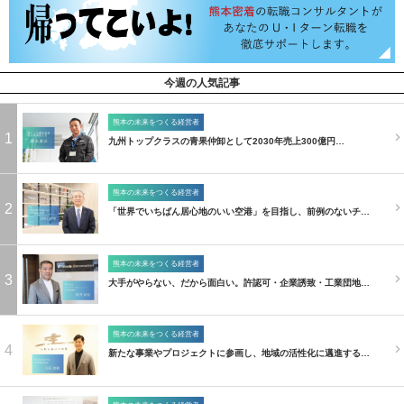
今週の人気記事
熊本の未来をつくる経営者
1
九州トップクラスの青果仲卸として2030年売上300億円…
熊本の未来をつくる経営者
2
「世界でいちばん居心地のいい空港」を目指し、前例のないチ…
熊本の未来をつくる経営者
3
大手がやらない、だから面白い。許認可・企業誘致・工業団地…
熊本の未来をつくる経営者
4
新たな事業やプロジェクトに参画し、地域の活性化に邁進する…