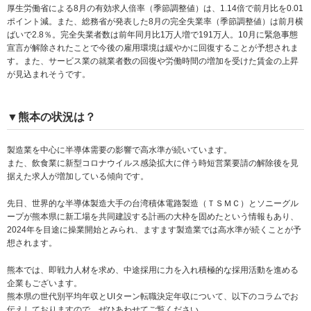
厚生労働省による8月の有効求人倍率（季節調整値）は、1.14倍で前月比を0.01
ポイント減。また、総務省が発表した8月の完全失業率（季節調整値）は前月横
ばいで2.8％。完全失業者数は前年同月比1万人増で191万人。10月に緊急事態
宣言が解除されたことで今後の雇用環境は緩やかに回復することが予想されま
す。また、サービス業の就業者数の回復や労働時間の増加を受けた賃金の上昇
が見込まれそうです。
▼熊本の状況は？
製造業を中心に半導体需要の影響で高水準が続いています。
また、飲食業に新型コロナウイルス感染拡大に伴う時短営業要請の解除後を見
据えた求人が増加している傾向です。
先日、世界的な半導体製造大手の台湾積体電路製造（ＴＳＭＣ）とソニーグル
ープが熊本県に新工場を共同建設する計画の大枠を固めたという情報もあり、
2024年を目途に操業開始とみられ、ますます製造業では高水準が続くことが予
想されます。
熊本では、即戦力人材を求め、中途採用に力を入れ積極的な採用活動を進める
企業もございます。
熊本県の世代別平均年収とUIターン転職決定年収について、以下のコラムでお
伝えしておりますので、ぜひあわせてご覧ください。