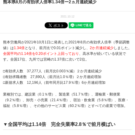
熊本県8月の有効求人倍率1.34倍ー2ヵ月連続減少
2021.10.12
熊本労働局が2021年10月1日に発表した2021年8月の有効求人倍率（季節調整
値）は
1.34倍
となり、前月比で0.01ポイント減少し、
2か月連続減少
しました。
全国平均の1.14倍を0.20ポイント上回っており
、高水準が続いている状況で
す。全国17位、九州では宮崎の1.37倍に次いで2位。
□有効求人数 37,277人（前月比0.003％減）２か月連続減少
□有効求職者数 27,890人（前月比1.0％増）２か月連続増加
□新規求人数 12,196人（前年同月比17.9％増）6か月連続増加
業種別では、建設業（0.1％増）、製造業（51.7％増）、運輸業・郵便業
（9.2％増）、卸売・小売業（21.4％増）、宿泊・飲食業（5.8％増）、医療・
福祉（5.8％増）、その他のサービス業（60.2％増）とすべての産業で増加。
▼全国平均は1.14倍 完全失業率2.8％で前月横ばい