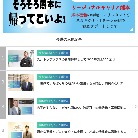
今週の人気記事
熊本の未来をつくる経営者
1
九州トップクラスの青果仲卸として2030年売上300億円…
熊本の未来をつくる経営者
2
「世界でいちばん居心地のいい空港」を目指し、前例のないチ…
熊本の未来をつくる経営者
3
大手がやらない、だから面白い。許認可・企業誘致・工業団地…
熊本の未来をつくる経営者
4
新たな事業やプロジェクトに参画し、地域の活性化に邁進する…