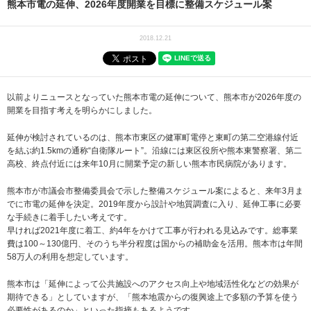
熊本市電の延伸、2026年度開業を目標に整備スケジュール案
2018.12.21
以前よりニュースとなっていた熊本市電の延伸について、熊本市が2026年度の
開業を目指す考えを明らかにしました。
延伸が検討されているのは、熊本市東区の健軍町電停と東町の第二空港線付近
を結ぶ約1.5kmの通称“自衛隊ルート”。沿線には東区役所や熊本東警察署、第二
高校、終点付近には来年10月に開業予定の新しい熊本市民病院があります。
熊本市が市議会市整備委員会で示した整備スケジュール案によると、来年3月ま
でに市電の延伸を決定。2019年度から設計や地質調査に入り、延伸工事に必要
な手続きに着手したい考えです。
早ければ2021年度に着工、約4年をかけて工事が行われる見込みです。総事業
費は100～130億円、そのうち半分程度は国からの補助金を活用。熊本市は年間
58万人の利用を想定しています。
熊本市は「延伸によって公共施設へのアクセス向上や地域活性化などの効果が
期待できる」としていますが、「熊本地震からの復興途上で多額の予算を使う
必要性があるのか」といった指摘もあるようです。