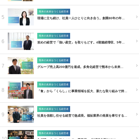
熊本の未来をつくる経営者
5
現場に立ち続け、社員一人ひとりと向き合う。創業80年の年…
熊本の未来をつくる経営者
6
攻めの経営で「強い産交」を取りもどす。4期連続増収、5年…
熊本の未来をつくる経営者
7
グループ売上高200億円を達成。多角化経営で熊本から未来…
熊本の未来をつくる経営者
8
「食」から「くらし」に事業領域を拡大、新たな取り組みで持…
熊本の未来をつくる経営者
9
社員を信頼し任せる経営で急成長。福祉業界の発展を牽引する…
熊本の未来をつくる経営者
10