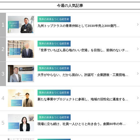
今週の人気記事
熊本の未来をつくる経営者
1
九州トップクラスの青果仲卸として2030年売上300億円…
熊本の未来をつくる経営者
2
「世界でいちばん居心地のいい空港」を目指し、前例のないチ…
熊本の未来をつくる経営者
3
大手がやらない、だから面白い。許認可・企業誘致・工業団地…
熊本の未来をつくる経営者
4
新たな事業やプロジェクトに参画し、地域の活性化に邁進する…
熊本の未来をつくる経営者
5
現場に立ち続け、社員一人ひとりと向き合う。創業80年の年…