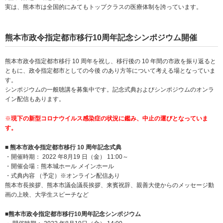
実は、熊本市は全国的にみてもトップクラスの医療体制を誇っています。
熊本市政令指定都市移行10周年記念シンポジウム開催
熊本市政令指定都市移行 10 周年を祝し、移行後の 10 年間の市政を振り返ると
ともに、政令指定都市としての今後 のあり方等について考える場となっていま
す。
シンポジウムの一般聴講を募集中です。記念式典およびシンポジウムのオンラ
イン配信もあります。
※
現下の新型コロナウイルス感染症の状況に鑑み、中止の運びとなっていま
す。
■ 熊本市政令指定都市移行 10 周年記念式典
・開催時期： 2022 年8月19 日（金） 11:00～
・開催会場：熊本城ホール メインホール
・式典内容 （予定）※オンライン配信あり
熊本市長挨拶、熊本市議会議長挨拶、来賓祝辞、親善大使からのメッセージ動
画の上映、大学生スピーチなど
■熊本市政令指定都市移行10周年記念シンポジウム