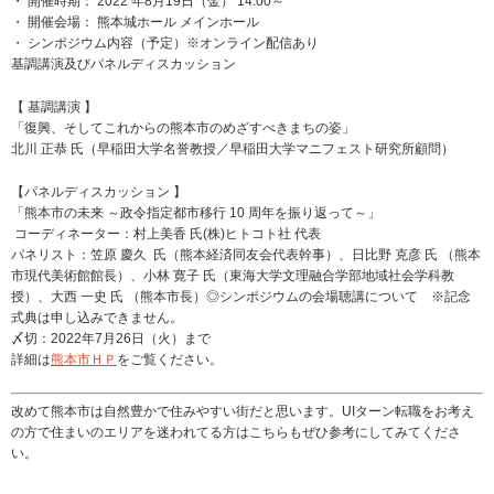
・ 開催時期： 2022 年8月19日（金） 14:00～
・ 開催会場： 熊本城ホール メインホール
・ シンポジウム内容（予定）※オンライン配信あり
基調講演及びパネルディスカッション
【 基調講演 】
「復興、そしてこれからの熊本市のめざすべきまちの姿」
北川 正恭 氏（早稲田大学名誉教授／早稲田大学マニフェスト研究所顧問）
【パネルディスカッション 】
「熊本市の未来 ～政令指定都市移行 10 周年を振り返って～」
コーディネーター：村上美香 氏(株)ヒトコト社 代表
パネリスト：笠原 慶久 氏（熊本経済同友会代表幹事）、日比野 克彦 氏 （熊本
市現代美術館館長）、小林 寛子 氏（東海大学文理融合学部地域社会学科教
授）、大西 一史 氏 （熊本市長）◎シンポジウムの会場聴講について ※記念
式典は申し込みできません。
〆切：2022年7月26日（火）まで
詳細は
熊本市ＨＰ
をご覧ください。
改めて熊本市は自然豊かで住みやすい街だと思います。UIターン転職をお考え
の方で住まいのエリアを迷われてる方はこちらもぜひ参考にしてみてくださ
い。