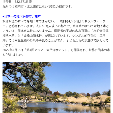
世帯数：332,871世帯
九州では福岡市・北九州市に次いで3位の都市です。
■日本一の地下水都市、熊本
水道水源のすべてを地下水でまかない、「蛇口をひねればミネラルウォータ
ー」と称されています。人口50万人以上の都市で、水道水のすべてが地下水と
いうのは、熊本市以外にありません。
環境省の平成の名水百選に「水前寺江津
湖湧水群」と「金峰山湧水群」が選ばれています。シンボル的存在の「江津
湖」では水生生物や野鳥等を見ることができ、子どもたちの水遊びで賑わって
います。
2022年4月には「第4回アジア・太平洋サミット」も開催され、世界に熊本の水
をPRしました。