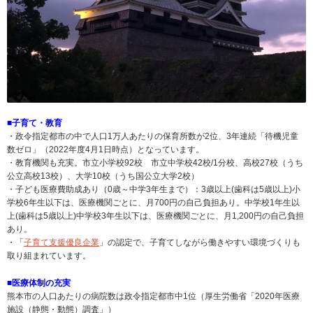
■子育て・教育
・政令指定都市の中で人口1万人あたりの保育所数が2位、3年連続「待機児童
数ゼロ」（2022年度4月1日時点）となっています。
・教育機関も充実。市立小学校92校 市立中学校42校/1分校、高校27校（うち
公立高校13校）、大学10校（うち国公立大学2校）
・子ども医療費助成あり（0歳～中学3年生まで）：3歳以上(歯科は5歳以上)小
学校6年生以下は、医療機関ごとに、月700円の自己負担あり。中学校1年生以
上(歯科は5歳以上)中学校3年生以下は、医療機関ごとに、月1,200円の自己負担
あり。
・「
子育て支援優良企業
」の認定で、子育てしながら働きやすい環境づくりも
取り組まれています。
■医療体制の充実
熊本市の人口あたりの病院数は政令指定都市中1位（厚生労働省「2020年医療
施設（静態・動態）調査」）