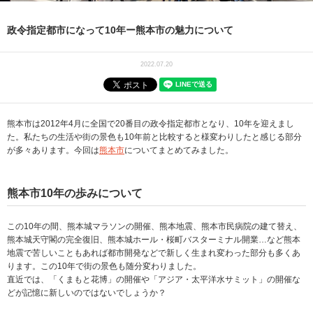
政令指定都市になって10年ー熊本市の魅力について
2022.07.20
熊本市は2012年4月に全国で20番目の政令指定都市となり、10年を迎えまし
た。私たちの生活や街の景色も10年前と比較すると様変わりしたと感じる部分
が多々あります。今回は
熊本市
についてまとめてみました。
熊本市10年の歩みについて
この10年の間、熊本城マラソンの開催、熊本地震、熊本市民病院の建て替え、
熊本城天守閣の完全復旧、熊本城ホール・桜町バスターミナル開業…など熊本
地震で苦しいこともあれば都市開発などで新しく生まれ変わった部分も多くあ
ります。この10年で街の景色も随分変わりました。
直近では、「くまもと花博」の開催や「アジア・太平洋水サミット」の開催な
どが記憶に新しいのではないでしょうか？