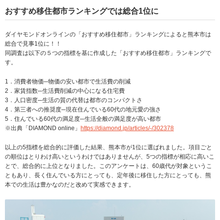
おすすめ移住都市ランキングでは総合1位に
ダイヤモンドオンラインの「おすすめ移住都市」ランキングによると熊本市は
総合で見事1位に！！
同調査は以下の５つの指標を基に作成した「おすすめ移住都市」ランキングで
す。
1．消費者物価─物価の安い都市で生活費の削減
2．家賃指数─生活費削減の中心になる住宅費
3．人口密度─生活の質の代替は都市のコンパクトさ
4．第三者への推奨度─現在住んでいる60代の地元愛の強さ
5．住んでいる60代の満足度─生活全般の満足度が高い都市
※出典「DIAMOND online」
https://diamond.jp/articles/-/302378
以上の5指標を総合的に評価した結果、熊本市が1位に選ばれました。項目ごと
の順位はとりわけ高いというわけではありませんが、5つの指標が相応に高いこ
とで、総合的に上位となりました。このアンケートは、60歳代が対象というこ
ともあり、長く住んでいる方にとっても、定年後に移住した方にとっても、熊
本での生活は豊かなのだと改めて実感できます。