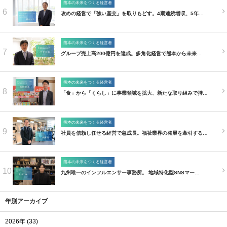
熊本の未来をつくる経営者
6
攻めの経営で「強い産交」を取りもどす。4期連続増収、5年…
熊本の未来をつくる経営者
7
グループ売上高200億円を達成。多角化経営で熊本から未来…
熊本の未来をつくる経営者
8
「食」から「くらし」に事業領域を拡大、新たな取り組みで持…
熊本の未来をつくる経営者
9
社員を信頼し任せる経営で急成長。福祉業界の発展を牽引する…
熊本の未来をつくる経営者
10
九州唯一のインフルエンサー事務所。 地域特化型SNSマー…
年別アーカイブ
2026年 (33)