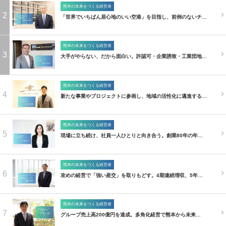
熊本の未来をつくる経営者
2
「世界でいちばん居心地のいい空港」を目指し、前例のないチ…
熊本の未来をつくる経営者
3
大手がやらない、だから面白い。許認可・企業誘致・工業団地…
熊本の未来をつくる経営者
4
新たな事業やプロジェクトに参画し、地域の活性化に邁進する…
熊本の未来をつくる経営者
5
現場に立ち続け、社員一人ひとりと向き合う。創業80年の年…
熊本の未来をつくる経営者
6
攻めの経営で「強い産交」を取りもどす。4期連続増収、5年…
熊本の未来をつくる経営者
7
グループ売上高200億円を達成。多角化経営で熊本から未来…