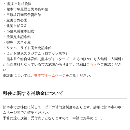
・ 熊本市動植物園
・熊本市塚原歴史民俗資料館
・田原坂西南戦争資料館
・立田自然公園
・北岡自然公園
・小泉八雲熊本旧居
・後藤是山記念館
・御馬下の角小屋
・リデル、ライト両女史記念館
・えがお健康スタジアム（ロアッソ熊本）
・熊本県立総合体育館（熊本ヴォルターズ）※そのほかにも入館料（入園料）
が当面無料となっている市の施設があります。詳細は
こちら
をご確認くださ
い。
※詳細については、
熊本市ホームページ
をご覧ください。
移住に関する補助金について
熊本市では移住に関して、以下の補助金制度もあります。詳細は熊本市のホー
ムページ等でご確認ください。
予算に達し次第、受付終了となりますので、申請はお早めに…。