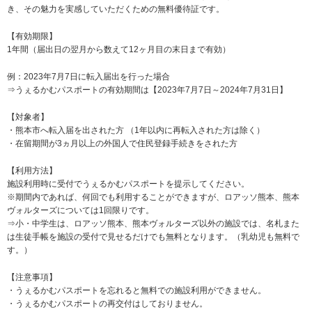
き、その魅力を実感していただくための無料優待証です。
【有効期限】
1年間（届出日の翌月から数えて12ヶ月目の末日まで有効）
例：2023年7月7日に転入届出を行った場合
⇒うぇるかむパスポートの有効期間は【2023年7月7日～2024年7月31日】
【対象者】
・熊本市へ転入届を出された方 （1年以内に再転入された方は除く）
・在留期間が3ヵ月以上の外国人で住民登録手続きをされた方
【利用方法】
施設利用時に受付でうぇるかむパスポートを提示してください。
※期間内であれば、何回でも利用することができますが、ロアッソ熊本、熊本
ヴォルターズについては1回限りです。
⇒小・中学生は、ロアッソ熊本、熊本ヴォルターズ以外の施設では、名札また
は生徒手帳を施設の受付で見せるだけでも無料となります。（乳幼児も無料で
す。）
【注意事項】
・うぇるかむパスポートを忘れると無料での施設利用ができません。
・うぇるかむパスポートの再交付はしておりません。