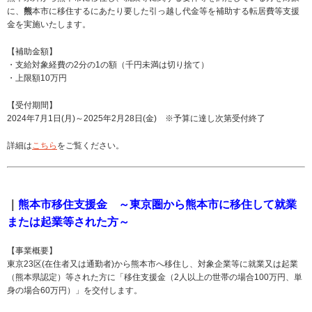
に、
熊
本市に移住するにあたり要した引っ越し代金等を補助する転居費等支援
金を実施いたします。
【補助金額】
・支給対象経費の2分の1の額（千円未満は切り捨て）
・上限額10万円
【受付期間】
2024年7月1日(月)～2025年2月28日(金) ※予算に達し次第受付終了
詳細は
こちら
をご覧ください。
｜
熊本市移住支援金 ～東京圏から熊本市に移住して就業
または起業等された方～
【事業概要】
東京23区(在住者又は通勤者)から熊本市へ移住し、対象企業等に就業又は起業
（熊本県認定）等された方に「移住支援金（2人以上の世帯の場合100万円、単
身の場合60万円）」を交付します。