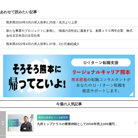
あわせて読みたい記事
熊本県2024年3月の求人倍率1.25倍－先月より上昇
新たな事業やプロジェクトに参画し、地域の活性化に邁進する、創業１５０周年企業、株式
会社古荘本店の古荘社長
熊本県2022年4月の求人倍率1.37倍、2か月連続減少
今週の人気記事
熊本の未来をつくる経営者
1
九州トップクラスの青果仲卸として2030年売上300億円…