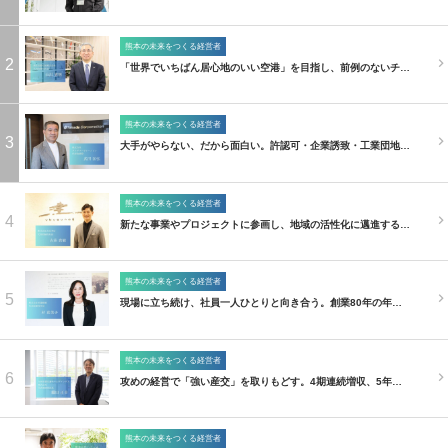
熊本の未来をつくる経営者
2
「世界でいちばん居心地のいい空港」を目指し、前例のないチ…
熊本の未来をつくる経営者
3
大手がやらない、だから面白い。許認可・企業誘致・工業団地…
熊本の未来をつくる経営者
4
新たな事業やプロジェクトに参画し、地域の活性化に邁進する…
熊本の未来をつくる経営者
5
現場に立ち続け、社員一人ひとりと向き合う。創業80年の年…
熊本の未来をつくる経営者
6
攻めの経営で「強い産交」を取りもどす。4期連続増収、5年…
熊本の未来をつくる経営者