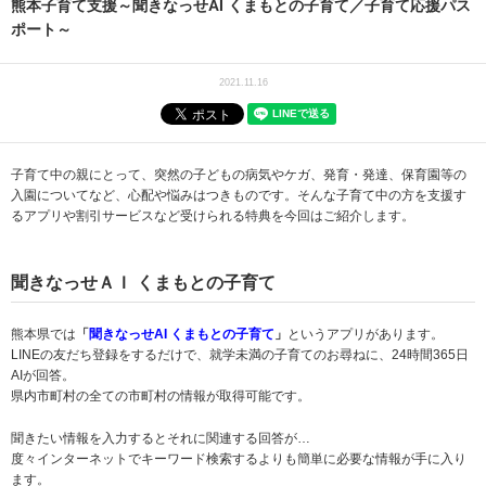
熊本子育て支援～聞きなっせAI くまもとの子育て／子育て応援パス
ポート～
2021.11.16
子育て中の親にとって、突然の子どもの病気やケガ、発育・発達、保育園等の
入園についてなど、心配や悩みはつきものです。そんな子育て中の方を支援す
るアプリや割引サービスなど受けられる特典を今回はご紹介します。
聞きなっせＡＩ くまもとの子育て
熊本県では
「
聞きなっせAI くまもとの子育て
」
というアプリがあります。
LINEの友だち登録をするだけで、就学未満の子育てのお尋ねに、24時間365日
AIが回答。
県内市町村の全ての市町村の情報が取得可能です。
聞きたい情報を入力するとそれに関連する回答が…
度々インターネットでキーワード検索するよりも簡単に必要な情報が手に入り
ます。