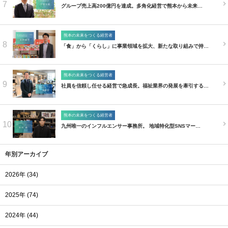
7
グループ売上高200億円を達成。多角化経営で熊本から未来…
熊本の未来をつくる経営者
8
「食」から「くらし」に事業領域を拡大、新たな取り組みで持…
熊本の未来をつくる経営者
9
社員を信頼し任せる経営で急成長。福祉業界の発展を牽引する…
熊本の未来をつくる経営者
10
九州唯一のインフルエンサー事務所。 地域特化型SNSマー…
年別アーカイブ
2026年 (34)
2025年 (74)
2024年 (44)