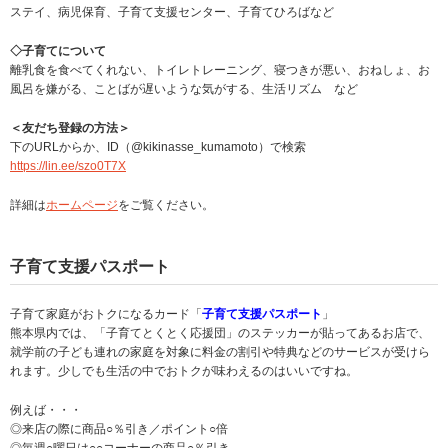
ステイ、病児保育、子育て支援センター、子育てひろばなど
◇子育てについて
離乳食を食べてくれない、トイレトレーニング、寝つきが悪い、おねしょ、お
風呂を嫌がる、ことばが遅いような気がする、生活リズム など
＜友だち登録の方法＞
下のURLからか、ID（@kikinasse_kumamoto）で検索
https://lin.ee/szo0T7X
詳細は
ホームページ
をご覧ください。
子育て支援パスポート
子育て家庭がおトクになるカード「
子育て支援パスポート
」
熊本県内では、「子育てとくとく応援団」のステッカーが貼ってあるお店で、
就学前の子ども連れの家庭を対象に料金の割引や特典などのサービスが受けら
れます。少しでも生活の中でおトクが味わえるのはいいですね。
例えば・・・
◎来店の際に商品○％引き／ポイント○倍
◎毎週○曜日は○○コーナーの商品○％引き