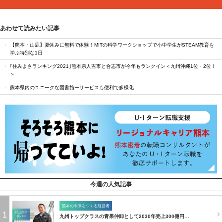
あわせて読みたい記事
【熊本・山鹿】夏休みに無料で体験！MITの科学ワークショップで小中学生がSTEAM教育を
学ぶ特別な1日
｢住みよさランキング2021｣熊本県人吉市と合志市が今年もランクイン＜九州沖縄1位・2位！
＞
熊本県内のユニークな図書館ーサービスも便利で多様化
今週の人気記事
熊本の未来をつくる経営者
1
九州トップクラスの青果仲卸として2030年売上300億円…