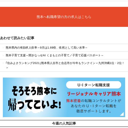
熊本へ転職希望の方の求人はこちら
あわせて読みたい記事
熊本県内の有効求人倍率～9月は1.69倍、依然として高い水準～
熊本子育て支援～聞きなっせAI くまもとの子育て／子育て応援パスポート～
｢住みよさランキング2021｣熊本県人吉市と合志市が今年もランクイン＜九州沖縄1位・2位！
＞
今週の人気記事