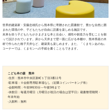
世界的建築家・安藤忠雄氏から熊本県に寄贈された図書館で、豊かな自然に囲
まれた環境の中、子どもたちが自由に読書を楽しめる施設です。
未来を担う子どもたちがさまざまな本と出会い、感性や創造力を育むことを願
って設計されています。床から天井まで壁一面に広がる本棚や、熊本県産の木
材で作られた格子天井など、建築美も楽しめます。また、「くまモンあのね」
コーナーでは、くまモンへの手紙を書くこともできます。
こども本の森 熊本
-住所：熊本市中央区新町１丁目3番11号
-駐車場：※会館専用駐車場なし（近隣コインパーキング有）
-会館時間：午前9時30分～午後5時まで
-休館日：毎週月曜日（月曜日が祝日の場合は翌平日）蔵書整理期間・
年末年始
-入館料：無料