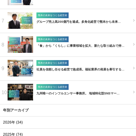
熊本の未来をつくる経営者
7
グループ売上高200億円を達成。多角化経営で熊本から未来…
熊本の未来をつくる経営者
8
「食」から「くらし」に事業領域を拡大、新たな取り組みで持…
熊本の未来をつくる経営者
9
社員を信頼し任せる経営で急成長。福祉業界の発展を牽引する…
熊本の未来をつくる経営者
10
九州唯一のインフルエンサー事務所。 地域特化型SNSマー…
年別アーカイブ
2026年 (34)
2025年 (74)