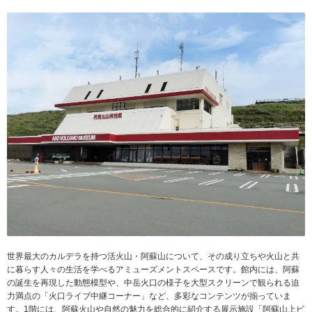
世界最大のカルデラを持つ活火山・阿蘇山について、その成り立ちや火山と共
に暮らす人々の生活を学べるアミューズメントスペースです。館内には、阿蘇
の誕生を再現した動態模型や、中岳火口の様子を大型スクリーンで観られる迫
力満点の「火口ライブ中継コーナー」など、多彩なコンテンツが揃っていま
す。1階には、阿蘇火山や自然の魅力を総合的に紹介する展示施設「阿蘇山上ビ