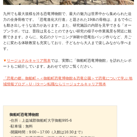
九州でも最大規模を誇る恐竜博物館で、最大の魅力は世界中から集められた迫
力の全身骨格です。「恐竜進化大行進」と題された19体の骨格は、まるで今に
も動き出しそうな迫力があります。また、研究施設の内部を見学できる「オー
プンラボ」では、普段は見ることのできない研究の様子や作業風景を間近に観
察できます。さらに、化石のクリーニング体験や恐竜缶バッジ作りなど、月ご
とに変わる体験教室も充実しており、子どもから大人まで楽しみながら学べま
す。
▼
リージョナルキャリア熊本
では、実際に「御船町恐竜博物館」を訪れたレポ
ートもご紹介しています。あわせてぜひご覧ください。
「恐竜の郷」御船町～＜御船町恐竜博物館＆恐竜公園＞で恐竜について学ぶ 地
域情報ブログ – U・Iターン転職ならリージョナルキャリア熊本
御船町恐竜博物館
-住所：上益城郡御船町大字御船995-6
-駐車場：無料
-開園時間：9:00～17:00（入館は16:30まで）