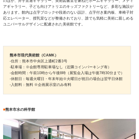
のほか、井手宣通ギャラリー、美術図書室を兼ねたホームギャラリー、メディ
アギャラリー、子ども向けアトリエのキッズファクトリーなど、多彩な施設が
あります。館内は点字ブロックや段差のない設計、点字付き案内板、車椅子対
応エレベーター、授乳室などが整備されており、誰でも気軽に美術に親しめる
ユニバーサルデザインに配慮された美術館です。
熊本市現代美術館（CAMK）
-住所：熊本市中央区上通町2番3号
-駐車場：※会館専用駐車場なし（近隣コインパーキング有）
-会館時間：午前10時から午後8時（展覧会入場は午後7時30分まで）
-休館日：毎週火曜日・年末年始※火曜日が祝日の場合は翌平日休館
-入館料：無料 ※企画展示室のみ有料
■
熊本市水の科学館