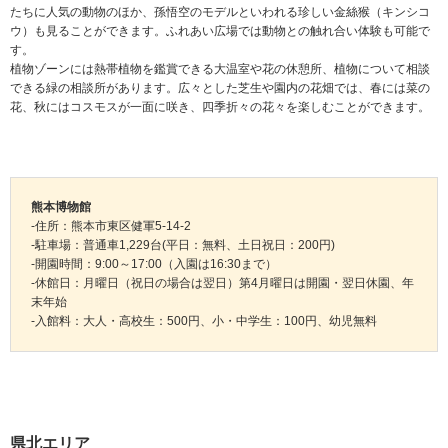
たちに人気の動物のほか、孫悟空のモデルといわれる珍しい金絲猴（キンシコ
ウ）も見ることができます。ふれあい広場では動物との触れ合い体験も可能で
す。
植物ゾーンには熱帯植物を鑑賞できる大温室や花の休憩所、植物について相談
できる緑の相談所があります。広々とした芝生や園内の花畑では、春には菜の
花、秋にはコスモスが一面に咲き、四季折々の花々を楽しむことができます。
熊本博物館
-住所：熊本市東区健軍5-14-2
-駐車場：普通車1,229台(平日：無料、土日祝日：200円)
-開園時間：9:00～17:00（入園は16:30まで）
-休館日：月曜日（祝日の場合は翌日）第4月曜日は開園・翌日休園、年
末年始
-入館料：大人・高校生：500円、小・中学生：100円、幼児無料
県北エリア