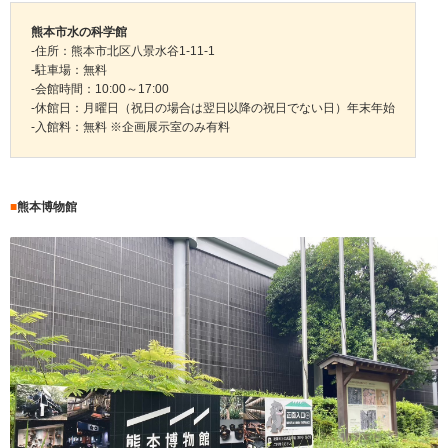
熊本市水の科学館
-住所：熊本市北区八景水谷1-11-1
-駐車場：無料
-会館時間：10:00～17:00
-休館日：月曜日（祝日の場合は翌日以降の祝日でない日）年末年始
-入館料：無料 ※企画展示室のみ有料
■
熊本博物館