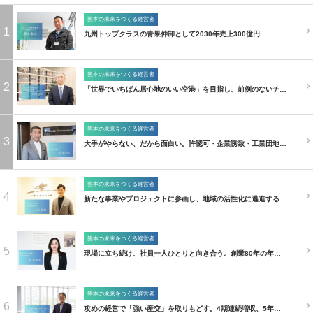
熊本の未来をつくる経営者
1
九州トップクラスの青果仲卸として2030年売上300億円…
熊本の未来をつくる経営者
2
「世界でいちばん居心地のいい空港」を目指し、前例のないチ…
熊本の未来をつくる経営者
3
大手がやらない、だから面白い。許認可・企業誘致・工業団地…
熊本の未来をつくる経営者
4
新たな事業やプロジェクトに参画し、地域の活性化に邁進する…
熊本の未来をつくる経営者
5
現場に立ち続け、社員一人ひとりと向き合う。創業80年の年…
熊本の未来をつくる経営者
6
攻めの経営で「強い産交」を取りもどす。4期連続増収、5年…