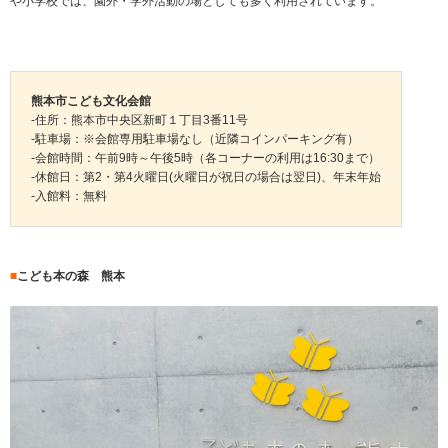
や小学校では、園外・学外活動の場としても多く利用されています。
熊本市こども文化会館
-住所：熊本市中央区新町１丁目3番11号
-駐車場：※会館専用駐車場なし（近隣コインパーキング有）
-会館時間：午前9時～午後5時（各コーナーの利用は16:30まで）
-休館日：第2・第4火曜日(火曜日が祝日の場合は翌日)、年末年始
-入館料：無料
■
こども本の森 熊本