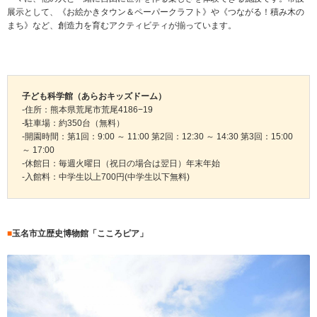
展示として、《お絵かきタウン＆ペーパークラフト》や《つながる！積み木の
まち》など、創造力を育むアクティビティが揃っています。
子ども科学館（あらおキッズドーム）
-住所：熊本県荒尾市荒尾4186−19
-駐車場：約350台（無料）
-開園時間：第1回：9:00 ～ 11:00 第2回：12:30 ～ 14:30 第3回：15:00
～ 17:00
-休館日：毎週火曜日（祝日の場合は翌日）年末年始
-入館料：中学生以上700円(中学生以下無料)
■
玉名市立歴史博物館「こころピア」