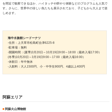
を間近で観察できるほか、ハイタッチや餌やり体験などのプログラムも人気で
す。さらに、世界中の珍しい魚たちも展示されており、子どもから大人まで楽
しめます。
海中水族館シードーナツ
-住所：上天草市松島町合津6225-8
-駐車場：無料
-開園時間：(夏季)3月20日～10月19日9:00～18:00（最終入場17:00）
(冬季)10月20日～3月19日9:00～17:00（最終入場16:00）
-休館日：年中無休
-入館料：大人1500円、小・中学生900円、4歳以上400円
阿蘇エリア
■
阿蘇火山博物館