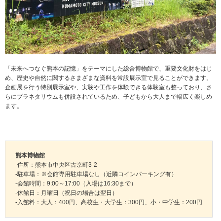
「未来へつなぐ熊本の記憶」をテーマにした総合博物館で、重要文化財をはじ
め、歴史や自然に関するさまざまな資料を常設展示室で見ることができます。
企画展を行う特別展示室や、実験や工作を体験できる体験室も整っており、さ
らにプラネタリウムも併設されているため、子どもから大人まで幅広く楽しめ
ます。
熊本博物館
-住所：熊本市中央区古京町3-2
-駐車場：※会館専用駐車場なし（近隣コインパーキング有）
-会館時間：9:00～17:00（入場は16:30まで）
-休館日：月曜日（祝日の場合は翌日）
-入館料：大人：400円、高校生・大学生：300円、小・中学生：200円