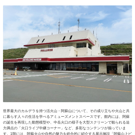
世界最大のカルデラを持つ活火山・阿蘇山について、その成り立ちや火山と共
に暮らす人々の生活を学べるアミューズメントスペースです。館内には、阿蘇
の誕生を再現した動態模型や、中岳火口の様子を大型スクリーンで観られる迫
力満点の「火口ライブ中継コーナー」など、多彩なコンテンツが揃っていま
す。1階には、阿蘇火山や自然の魅力を総合的に紹介する展示施設「阿蘇山上ビ