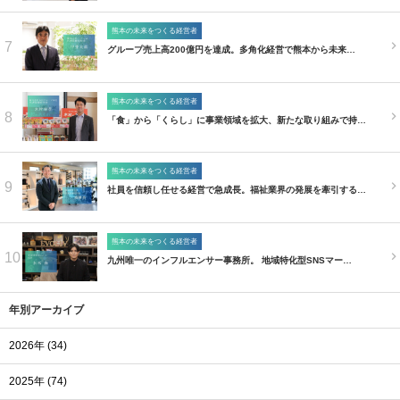
熊本の未来をつくる経営者
7
グループ売上高200億円を達成。多角化経営で熊本から未来…
熊本の未来をつくる経営者
8
「食」から「くらし」に事業領域を拡大、新たな取り組みで持…
熊本の未来をつくる経営者
9
社員を信頼し任せる経営で急成長。福祉業界の発展を牽引する…
熊本の未来をつくる経営者
10
九州唯一のインフルエンサー事務所。 地域特化型SNSマー…
年別アーカイブ
2026年 (34)
2025年 (74)