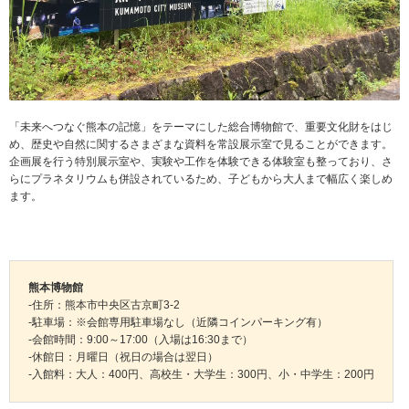
「未来へつなぐ熊本の記憶」をテーマにした総合博物館で、重要文化財をはじ
め、歴史や自然に関するさまざまな資料を常設展示室で見ることができます。
企画展を行う特別展示室や、実験や工作を体験できる体験室も整っており、さ
らにプラネタリウムも併設されているため、子どもから大人まで幅広く楽しめ
ます。
熊本博物館
-住所：熊本市中央区古京町3-2
-駐車場：※会館専用駐車場なし（近隣コインパーキング有）
-会館時間：9:00～17:00（入場は16:30まで）
-休館日：月曜日（祝日の場合は翌日）
-入館料：大人：400円、高校生・大学生：300円、小・中学生：200円