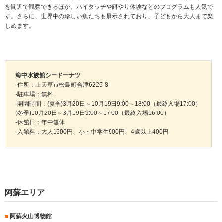
を間近で観察できるほか、ハイタッチや餌やり体験などのプログラムも人気で
す。さらに、世界中の珍しい魚たちも展示されており、子どもから大人まで楽
しめます。
海中水族館シードーナツ
-住所：上天草市松島町合津6225-8
-駐車場：無料
-開園時間：(夏季)3月20日～10月19日9:00～18:00（最終入場17:00）
(冬季)10月20日～3月19日9:00～17:00（最終入場16:00）
-休館日：年中無休
-入館料：大人1500円、小・中学生900円、4歳以上400円
阿蘇エリア
■
阿蘇火山博物館