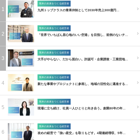
熊本の未来をつくる経営者
1
九州トップクラスの青果仲卸として2030年売上300億円…
熊本の未来をつくる経営者
2
「世界でいちばん居心地のいい空港」を目指し、前例のないチ…
熊本の未来をつくる経営者
3
大手がやらない、だから面白い。許認可・企業誘致・工業団地…
熊本の未来をつくる経営者
4
新たな事業やプロジェクトに参画し、地域の活性化に邁進する…
熊本の未来をつくる経営者
5
現場に立ち続け、社員一人ひとりと向き合う。創業80年の年…
熊本の未来をつくる経営者
6
攻めの経営で「強い産交」を取りもどす。4期連続増収、5年…