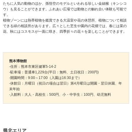
たちに人気の動物のほか、孫悟空のモデルといわれる珍しい金絲猴（キンシコ
ウ）も見ることができます。ふれあい広場では動物との触れ合い体験も可能で
す。
植物ゾーンには熱帯植物を鑑賞できる大温室や花の休憩所、植物について相談
できる緑の相談所があります。広々とした芝生や園内の花畑では、春には菜の
花、秋にはコスモスが一面に咲き、四季折々の花々を楽しむことができます。
熊本博物館
-住所：熊本市東区健軍5-14-2
-駐車場：普通車1,229台(平日：無料、土日祝日：200円)
-開園時間：9:00～17:00（入園は16:30まで）
-休館日：月曜日（祝日の場合は翌日）第4月曜日は開園・翌日休園、年
末年始
-入館料：大人・高校生：500円、小・中学生：100円、幼児無料
県北エリア