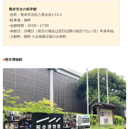
熊本市水の科学館
-住所：熊本市北区八景水谷1-11-1
-駐車場：無料
-会館時間：10:00～17:00
-休館日：月曜日（祝日の場合は翌日以降の祝日でない日）年末年始
-入館料：無料 ※企画展示室のみ有料
■
熊本博物館