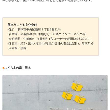
や小学校では、園外・学外活動の場としても多く利用されています。
熊本市こども文化会館
-住所：熊本市中央区新町１丁目3番11号
-駐車場：※会館専用駐車場なし（近隣コインパーキング有）
-会館時間：午前9時～午後5時（各コーナーの利用は16:30まで）
-休館日：第2・第4火曜日(火曜日が祝日の場合は翌日)、年末年始
-入館料：無料
■
こども本の森 熊本