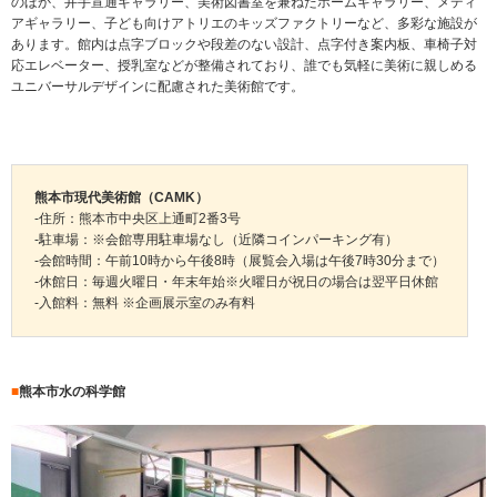
のほか、井手宣通ギャラリー、美術図書室を兼ねたホームギャラリー、メディ
アギャラリー、子ども向けアトリエのキッズファクトリーなど、多彩な施設が
あります。館内は点字ブロックや段差のない設計、点字付き案内板、車椅子対
応エレベーター、授乳室などが整備されており、誰でも気軽に美術に親しめる
ユニバーサルデザインに配慮された美術館です。
熊本市現代美術館（CAMK）
-住所：熊本市中央区上通町2番3号
-駐車場：※会館専用駐車場なし（近隣コインパーキング有）
-会館時間：午前10時から午後8時（展覧会入場は午後7時30分まで）
-休館日：毎週火曜日・年末年始※火曜日が祝日の場合は翌平日休館
-入館料：無料 ※企画展示室のみ有料
■
熊本市水の科学館