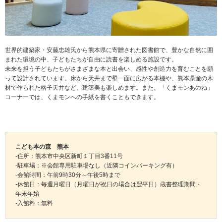
世界的建築家・安藤忠雄氏から熊本県に寄贈された図書館で、豊かな自然に囲
まれた環境の中、子どもたちが自由に読書を楽しめる施設です。
未来を担う子どもたちがさまざまな本と出会い、感性や創造力を育むことを願
って設計されています。床から天井まで壁一面に広がる本棚や、熊本県産の木
材で作られた格子天井など、建築美も楽しめます。また、「くまモンあのね」
コーナーでは、くまモンへの手紙を書くこともできます。
こども本の森 熊本
-住所：熊本市中央区新町１丁目3番11号
-駐車場：※会館専用駐車場なし（近隣コインパーキング有）
-会館時間：午前9時30分～午後5時まで
-休館日：毎週月曜日（月曜日が祝日の場合は翌平日）蔵書整理期間・
年末年始
-入館料：無料