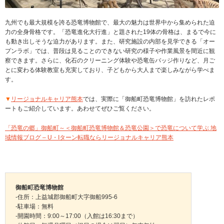
九州でも最大規模を誇る恐竜博物館で、最大の魅力は世界中から集められた迫
力の全身骨格です。「恐竜進化大行進」と題された19体の骨格は、まるで今に
も動き出しそうな迫力があります。また、研究施設の内部を見学できる「オー
プンラボ」では、普段は見ることのできない研究の様子や作業風景を間近に観
察できます。さらに、化石のクリーニング体験や恐竜缶バッジ作りなど、月ご
とに変わる体験教室も充実しており、子どもから大人まで楽しみながら学べま
す。
▼
リージョナルキャリア熊本
では、実際に「御船町恐竜博物館」を訪れたレポ
ートもご紹介しています。あわせてぜひご覧ください。
「恐竜の郷」御船町～＜御船町恐竜博物館＆恐竜公園＞で恐竜について学ぶ 地
域情報ブログ – U・Iターン転職ならリージョナルキャリア熊本
御船町恐竜博物館
-住所：上益城郡御船町大字御船995-6
-駐車場：無料
-開園時間：9:00～17:00（入館は16:30まで）