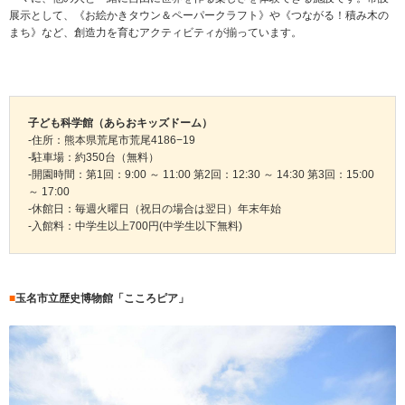
展示として、《お絵かきタウン＆ペーパークラフト》や《つながる！積み木の
まち》など、創造力を育むアクティビティが揃っています。
子ども科学館（あらおキッズドーム）
-住所：熊本県荒尾市荒尾4186−19
-駐車場：約350台（無料）
-開園時間：第1回：9:00 ～ 11:00 第2回：12:30 ～ 14:30 第3回：15:00
～ 17:00
-休館日：毎週火曜日（祝日の場合は翌日）年末年始
-入館料：中学生以上700円(中学生以下無料)
■
玉名市立歴史博物館「こころピア」