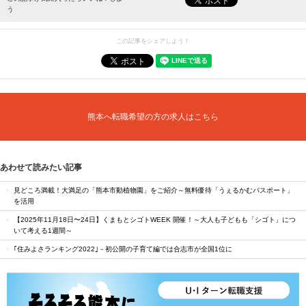
う
この記事をシェアしよう！
熊本へ転職希望の方の求人はこちら
あわせて読みたい記事
見どころ満載！大満足の「熊本市動植物園」をご紹介～無料優待「うぇるかむパスポート」
を活用
【2025年11月18日〜24日】くまもとシゴトWEEK 開催！～大人も子どもも「シゴト」につ
いて考える1週間～
｢住みよさランキング2022｣－初公開の子育て編では合志市が全国1位に