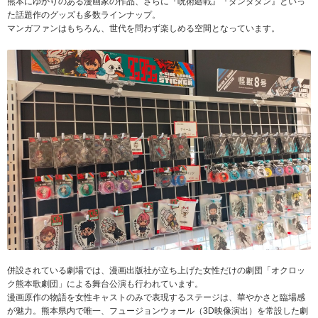
熊本にゆかりのある漫画家の作品、さらに『呪術廻戦』『ダンダダン』といっ
た話題作のグッズも多数ラインナップ。
マンガファンはもちろん、世代を問わず楽しめる空間となっています。
併設されている劇場では、漫画出版社が立ち上げた女性だけの劇団「オクロッ
ク熊本歌劇団」による舞台公演も行われています。
漫画原作の物語を女性キャストのみで表現するステージは、華やかさと臨場感
が魅力。熊本県内で唯一、フュージョンウォール（3D映像演出）を常設した劇