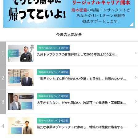
今週の人気記事
熊本の未来をつくる経営者
1
九州トップクラスの青果仲卸として2030年売上300億円…
熊本の未来をつくる経営者
2
「世界でいちばん居心地のいい空港」を目指し、前例のないチ…
熊本の未来をつくる経営者
3
大手がやらない、だから面白い。許認可・企業誘致・工業団地…
熊本の未来をつくる経営者
4
新たな事業やプロジェクトに参画し、地域の活性化に邁進する…