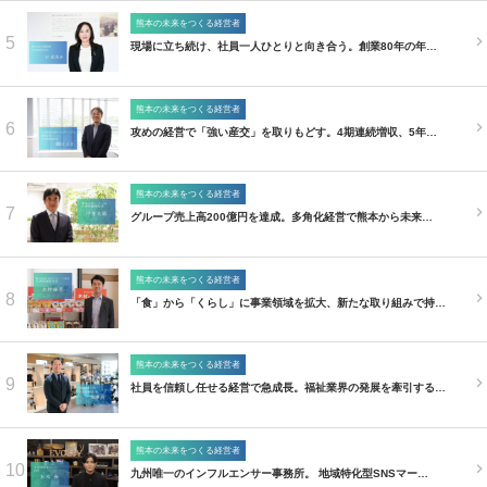
熊本の未来をつくる経営者
5
現場に立ち続け、社員一人ひとりと向き合う。創業80年の年…
熊本の未来をつくる経営者
6
攻めの経営で「強い産交」を取りもどす。4期連続増収、5年…
熊本の未来をつくる経営者
7
グループ売上高200億円を達成。多角化経営で熊本から未来…
熊本の未来をつくる経営者
8
「食」から「くらし」に事業領域を拡大、新たな取り組みで持…
熊本の未来をつくる経営者
9
社員を信頼し任せる経営で急成長。福祉業界の発展を牽引する…
熊本の未来をつくる経営者
10
九州唯一のインフルエンサー事務所。 地域特化型SNSマー…