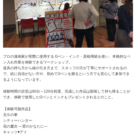
プロの漫画家が実際に使用する Gペン・インク・原稿用紙を使い、本格的なペ
ン入れ作業を体験できるワークショップ。
道具の持ち方から線の引き方まで、スタッフの方が丁寧にサポートされるの
で、絵に自信がない方や、初めてGペンを握るという方でも安心して参加でき
るようになっています。
体験時間の目安は60分～120分程度。完成した作品は額装して持ち帰ることが
でき、体験で使用したGペンとインクもプレゼントされるとのこと。
【体験可能作品】
北斗の拳
シティーハンター
花の慶次 ―雲のかなたに―
キャッツ♥アイ