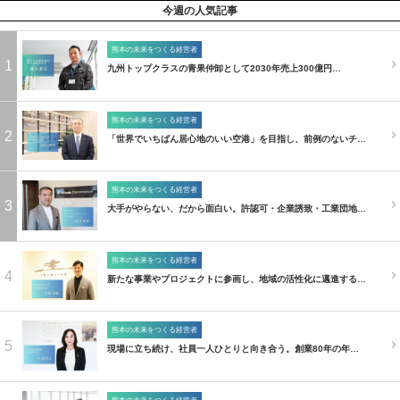
今週の人気記事
熊本の未来をつくる経営者
1
九州トップクラスの青果仲卸として2030年売上300億円…
熊本の未来をつくる経営者
2
「世界でいちばん居心地のいい空港」を目指し、前例のないチ…
熊本の未来をつくる経営者
3
大手がやらない、だから面白い。許認可・企業誘致・工業団地…
熊本の未来をつくる経営者
4
新たな事業やプロジェクトに参画し、地域の活性化に邁進する…
熊本の未来をつくる経営者
5
現場に立ち続け、社員一人ひとりと向き合う。創業80年の年…