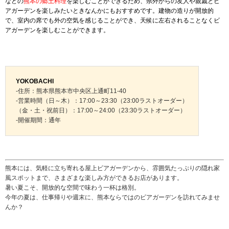
などの
熊本の郷土料理
を楽しむことができるため、県外からの友人や親戚とビ
アガーデンを楽しみたいときなんかにもおすすめです。建物の造りが開放的
で、室内の席でも外の空気を感じることができ、天候に左右されることなくビ
アガーデンを楽しむことができます。
YOKOBACHI
-住所：熊本県熊本市中央区上通町11-40
-営業時間（日～木）：17:00～23:30（23:00ラストオーダー）
（金・土・祝前日）：17:00～24:00（23:30ラストオーダー）
-開催期間：通年
熊本には、気軽に立ち寄れる屋上ビアガーデンから、雰囲気たっぷりの隠れ家
風スポットまで、さまざまな楽しみ方ができるお店があります。
暑い夏こそ、開放的な空間で味わう一杯は格別。
今年の夏は、仕事帰りや週末に、熊本ならではのビアガーデンを訪れてみませ
んか？