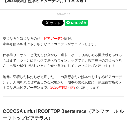
【2026最新】熊本ビアガーデンおすすめ８選！
2026.06.12
夏になると気になるのが、
ビアガーデン
情報。
今年も熊本各地でさまざまなビアガーデンがオープンします。
仕事帰りにサクッと使えるお店から、週末にゆっくり楽しめる開放感あふれる
会場まで、シーンに合わせて選べるラインナップです。熊本在住の方はもちろ
ん、出張や移住で訪れた方にもぜひ参考にしていただければと思います！
地元に密着した私たちが厳選した「この夏行きたい熊本のおすすめビアガーデ
ン」。天候を気にせず楽しめる穴場から、熊本の夏の風物詩・鶴屋百貨店のレ
トロな屋上ビアガーデンまで、
2026年最新情報
をお届けします。
COCOSA unfurl ROOFTOP Beerterrace（アンファール ル
ーフトップビアテラス）