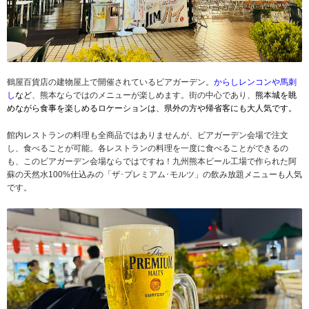
鶴屋百貨店の建物屋上で開催されているビアガーデン。
からしレンコンや馬刺
し
など
、熊本ならではのメニューが楽しめます。街の中心であり、
熊本城を眺
めながら食事を楽しめるロケーションは、県外の方や帰省客にも大人気です。
館内レストランの料理も全商品ではありませんが、ビアガーデン会場で注文
し、食べることが可能。各レストランの料理を一度に食べることができるの
も、このビアガーデン会場ならではですね！九州熊本ビール工場で作られた阿
蘇の天然水100%仕込みの「ザ･プレミアム･モルツ」の飲み放題メニューも人気
です。