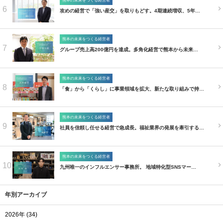
熊本の未来をつくる経営者
6
攻めの経営で「強い産交」を取りもどす。4期連続増収、5年…
熊本の未来をつくる経営者
7
グループ売上高200億円を達成。多角化経営で熊本から未来…
熊本の未来をつくる経営者
8
「食」から「くらし」に事業領域を拡大、新たな取り組みで持…
熊本の未来をつくる経営者
9
社員を信頼し任せる経営で急成長。福祉業界の発展を牽引する…
熊本の未来をつくる経営者
10
九州唯一のインフルエンサー事務所。 地域特化型SNSマー…
年別アーカイブ
2026年 (34)