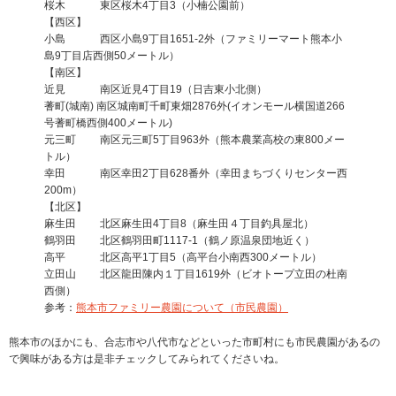
桜木 東区桜木4丁目3（小楠公園前）
【西区】
小島 西区小島9丁目1651-2外（ファミリーマート熊本小
島9丁目店西側50メートル）
【南区】
近見 南区近見4丁目19（日吉東小北側）
蓍町(城南) 南区城南町千町東畑2876外(イオンモール横国道266
号蓍町橋西側400メートル)
元三町 南区元三町5丁目963外（熊本農業高校の東800メー
トル）
幸田 南区幸田2丁目628番外（幸田まちづくりセンター西
200m）
【北区】
麻生田 北区麻生田4丁目8（麻生田４丁目釣具屋北）
鶴羽田 北区鶴羽田町1117-1（鶴ノ原温泉団地近く）
高平 北区高平1丁目5（高平台小南西300メートル）
立田山 北区龍田陳内１丁目1619外（ビオトープ立田の杜南
西側）
参考：
熊本市ファミリー農園について（市民農園）
熊本市のほかにも、合志市や八代市などといった市町村にも市民農園があるの
で興味がある方は是非チェックしてみられてくださいね。