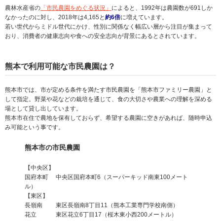
農林水産省の
「市民農園をめぐる状況」
によると、1992年は農園数が691しか
なかったのに対し、2018年は4,165と
約6倍
に増えています。
若い世代からミドル世代にかけ、性別に関係なく幅広い層から注目が集まって
おり、消費者の健康志向や食への安全志向が背景にあるとされています。
熊本で利用可能な市民農園は？
熊本市では、市が定める条件を満たす市民農園を「熊本市ファミリー農園」と
して指定。野菜や花などの栽培を通じて、食の大切さや農業への理解を深める
場として貸し出しています。
熊本市在住で農地を保有しておらず、希望する農園に空きがあれば、随時申込
み可能という事です。
熊本市の市民
農園
【中央区】
国府本町 中央区国府本町6（スーパーキッド南東100メート
ル）
【東区】
長嶺南 東区長嶺南8丁目11（熊本工業専門学校南側）
花立 東区花立6丁目17（桜木東小西200メートル）