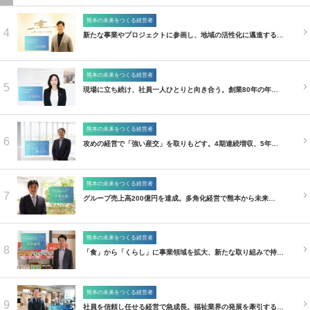
熊本の未来をつくる経営者
4
新たな事業やプロジェクトに参画し、地域の活性化に邁進する…
熊本の未来をつくる経営者
5
現場に立ち続け、社員一人ひとりと向き合う。創業80年の年…
熊本の未来をつくる経営者
6
攻めの経営で「強い産交」を取りもどす。4期連続増収、5年…
熊本の未来をつくる経営者
7
グループ売上高200億円を達成。多角化経営で熊本から未来…
熊本の未来をつくる経営者
8
「食」から「くらし」に事業領域を拡大、新たな取り組みで持…
熊本の未来をつくる経営者
9
社員を信頼し任せる経営で急成長。福祉業界の発展を牽引する…