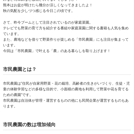
熊本はお盆が明けたら幾分か涼しくなってきましたよ！
秋の気配を少しづつ感じる今日この頃です。
さて、昨今ブームとして注目されているのが家庭菜園。
テレビでも野菜の育て方を紹介する番組や家庭菜園に関する書籍も人気を集め
ています。
また、農地などを借りて野菜作りが楽しめる「市民農園」にも注目が集まって
います。
今回は「市民農園」で叶える「農」のある暮らしを取り上げます！
市民農園とは？
市民農園は”住民が自家用野菜・花の栽培、高齢者の生きがいづくり、生徒・児
童の体験学習などの多様な目的で、小面積の農地を利用して野菜や花を育てる
ための農園”です。
市民農園は自治体が管理・運営するものの他にも民間企業が運営するものもあ
ります。
市民農園の数は増加傾向