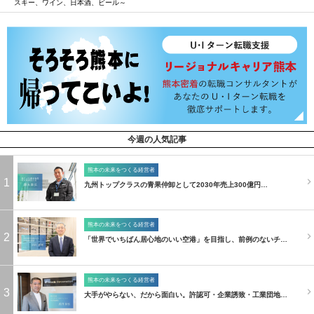
スキー、ワイン、日本酒、ビール～
今週の人気記事
熊本の未来をつくる経営者
1
九州トップクラスの青果仲卸として2030年売上300億円…
熊本の未来をつくる経営者
2
「世界でいちばん居心地のいい空港」を目指し、前例のないチ…
熊本の未来をつくる経営者
3
大手がやらない、だから面白い。許認可・企業誘致・工業団地…