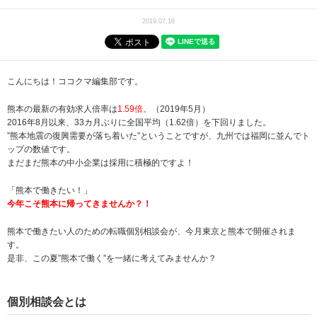
2019.07.16
こんにちは！ココクマ編集部です。
熊本の最新の有効求人倍率は
1.59
倍。
（
2019年5月
）
2016年8月以来、33カ月ぶりに全国平均（1.62倍）を下回りました。
”熊本地震の復興需要が落ち着いた”ということですが、九州では福岡に並んでト
ップの数値です。
まだまだ熊本の中小企業は採用に積極的ですよ！
「熊本で働きたい！」
今年こそ熊本に帰ってきませんか？！
熊本で働きたい人のための転職個別相談会が、今月東京と熊本で開催されま
す。
是非、この夏”熊本で働く”を一緒に考えてみませんか？
個別相談会とは