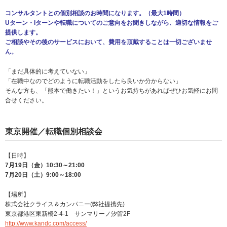
コンサルタントとの個別相談のお時間になります。（最大1時間）
Uターン・Iターンや転職についてのご意向をお聞きしながら、適切な情報をご
提供します。
ご相談やその後のサービスにおいて、費用を頂戴することは一切ございませ
ん。
「まだ具体的に考えていない」
「在職中なのでどのように転職活動をしたら良いか分からない」
そんな方も、「熊本で働きたい！」というお気持ちがあればぜひお気軽にお問
合せください。
東京開催／転職個別相談会
【日時】
7月19日（金）10:30～21:00
7月20日（土）9:00～18:00
【場所】
株式会社クライス＆カンパニー(弊社提携先)
東京都港区東新橋2-4-1 サンマリーノ汐留2F
http://www.kandc.com/access/