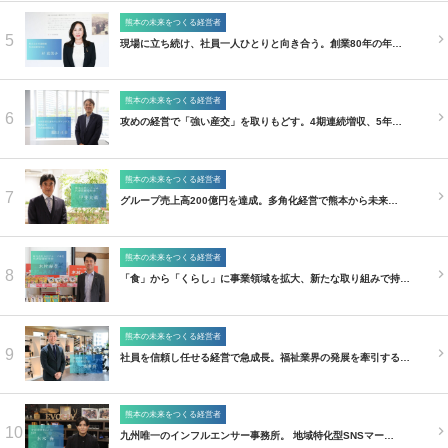
熊本の未来をつくる経営者
5
現場に立ち続け、社員一人ひとりと向き合う。創業80年の年…
熊本の未来をつくる経営者
6
攻めの経営で「強い産交」を取りもどす。4期連続増収、5年…
熊本の未来をつくる経営者
7
グループ売上高200億円を達成。多角化経営で熊本から未来…
熊本の未来をつくる経営者
8
「食」から「くらし」に事業領域を拡大、新たな取り組みで持…
熊本の未来をつくる経営者
9
社員を信頼し任せる経営で急成長。福祉業界の発展を牽引する…
熊本の未来をつくる経営者
10
九州唯一のインフルエンサー事務所。 地域特化型SNSマー…