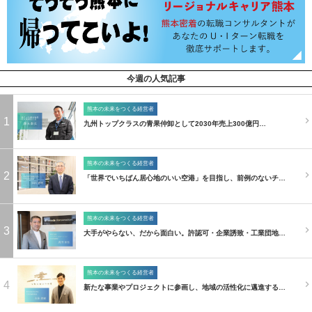
今週の人気記事
熊本の未来をつくる経営者
1
九州トップクラスの青果仲卸として2030年売上300億円…
熊本の未来をつくる経営者
2
「世界でいちばん居心地のいい空港」を目指し、前例のないチ…
熊本の未来をつくる経営者
3
大手がやらない、だから面白い。許認可・企業誘致・工業団地…
熊本の未来をつくる経営者
4
新たな事業やプロジェクトに参画し、地域の活性化に邁進する…