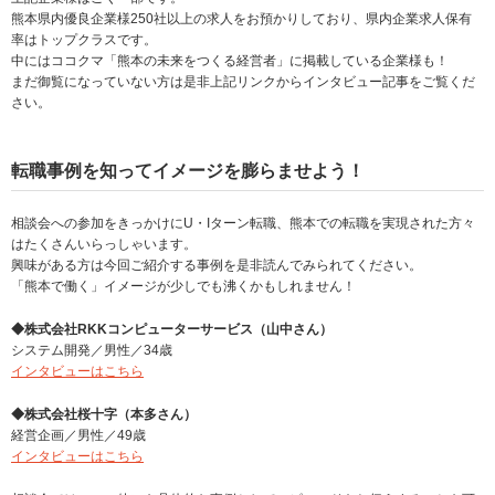
熊本県内優良企業様250社以上の求人をお預かりしており、県内企業求人保有
率はトップクラスです。
中にはココクマ「熊本の未来をつくる経営者」に掲載している企業様も！
まだ御覧になっていない方は是非上記リンクからインタビュー記事をご覧くだ
さい。
転職事例を知ってイメージを膨らませよう！
相談会への参加をきっかけにU・Iターン転職、熊本での転職を実現された方々
はたくさんいらっしゃいます。
興味がある方は今回ご紹介する事例を是非読んでみられてください。
「熊本で働く」イメージが少しでも沸くかもしれません！
◆株式会社RKKコンピューターサービス（山中さん）
システム開発／男性／34歳
インタビューはこちら
◆株式会社桜十字（本多さん）
経営企画／男性／49歳
インタビューはこちら