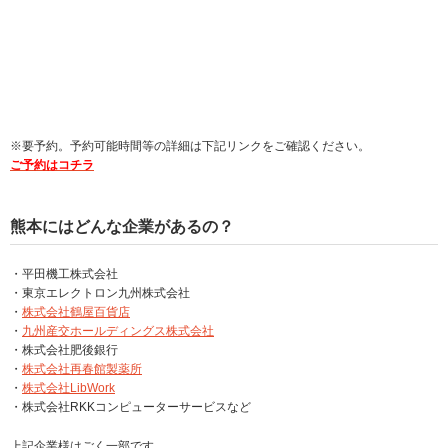
※要予約。予約可能時間等の詳細は下記リンクをご確認ください。
ご予約はコチラ
熊本にはどんな企業があるの？
・平田機工株式会社
・東京エレクトロン九州株式会社
・
株式会社鶴屋百貨店
・
九州産交ホールディングス株式会社
・株式会社肥後銀行
・
株式会社再春館製薬所
・
株式会社LibWork
・株式会社RKKコンピューターサービスなど
上記企業様はごく一部です。