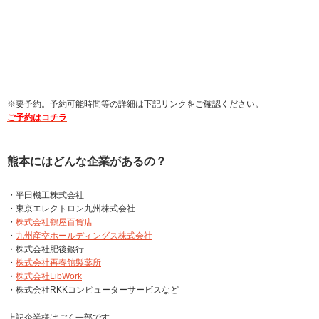
※要予約。予約可能時間等の詳細は下記リンクをご確認ください。
ご予約はコチラ
熊本にはどんな企業があるの？
・平田機工株式会社
・東京エレクトロン九州株式会社
・
株式会社鶴屋百貨店
・
九州産交ホールディングス株式会社
・株式会社肥後銀行
・
株式会社再春館製薬所
・
株式会社LibWork
・株式会社RKKコンピューターサービスなど
上記企業様はごく一部です。