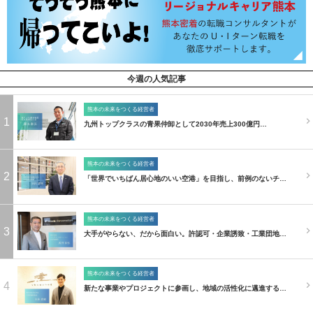
今週の人気記事
熊本の未来をつくる経営者
1
九州トップクラスの青果仲卸として2030年売上300億円…
熊本の未来をつくる経営者
2
「世界でいちばん居心地のいい空港」を目指し、前例のないチ…
熊本の未来をつくる経営者
3
大手がやらない、だから面白い。許認可・企業誘致・工業団地…
熊本の未来をつくる経営者
4
新たな事業やプロジェクトに参画し、地域の活性化に邁進する…