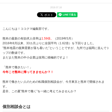
2019.07.16
こんにちは！ココクマ編集部です。
熊本の最新の有効求人倍率は
1.59
倍。
（
2019年5月
）
2016年8月以来、33カ月ぶりに全国平均（1.62倍）を下回りました。
”熊本地震の復興需要が落ち着いた”ということですが、九州では福岡に並んでト
ップの数値です。
まだまだ熊本の中小企業は採用に積極的ですよ！
「熊本で働きたい！」
今年こそ熊本に帰ってきませんか？！
熊本で働きたい人のための転職個別相談会が、今月東京と熊本で開催されま
す。
是非、この夏”熊本で働く”を一緒に考えてみませんか？
個別相談会とは