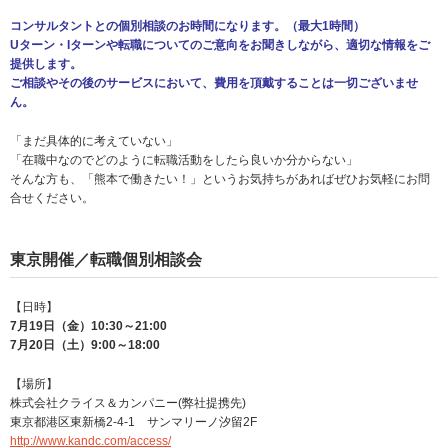
コンサルタントとの個別相談のお時間になります。（最大1時間）
Uターン・Iターンや転職についてのご意向をお聞きしながら、適切な情報をご
提供します。
ご相談やその後のサービスにおいて、費用を頂戴することは一切ございませ
ん。
「まだ具体的に考えていない」
「在職中なのでどのように転職活動をしたら良いか分からない」
そんな方も、「熊本で働きたい！」というお気持ちがあればぜひお気軽にお問
合せください。
東京開催／転職個別相談会
【日時】
7月19日（金）10:30～21:00
7月20日（土）9:00～18:00
【場所】
株式会社クライス＆カンパニー(弊社提携先)
東京都港区東新橋2-4-1 サンマリーノ汐留2F
http://www.kandc.com/access/