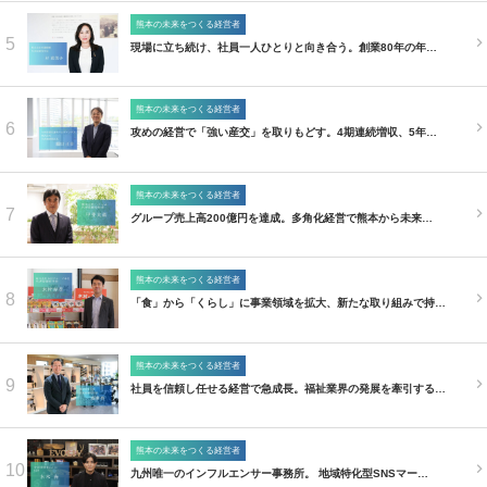
熊本の未来をつくる経営者
5
現場に立ち続け、社員一人ひとりと向き合う。創業80年の年…
熊本の未来をつくる経営者
6
攻めの経営で「強い産交」を取りもどす。4期連続増収、5年…
熊本の未来をつくる経営者
7
グループ売上高200億円を達成。多角化経営で熊本から未来…
熊本の未来をつくる経営者
8
「食」から「くらし」に事業領域を拡大、新たな取り組みで持…
熊本の未来をつくる経営者
9
社員を信頼し任せる経営で急成長。福祉業界の発展を牽引する…
熊本の未来をつくる経営者
10
九州唯一のインフルエンサー事務所。 地域特化型SNSマー…