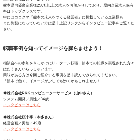
熊本県内優良企業様250社以上の求人をお預かりしており、県内企業求人保有
率はトップクラスです。
中にはココクマ「熊本の未来をつくる経営者」に掲載している企業様も！
まだ御覧になっていない方は是非上記リンクからインタビュー記事をご覧くだ
さい。
転職事例を知ってイメージを膨らませよう！
相談会への参加をきっかけにU・Iターン転職、熊本での転職を実現された方々
はたくさんいらっしゃいます。
興味がある方は今回ご紹介する事例を是非読んでみられてください。
「熊本で働く」イメージが少しでも沸くかもしれません！
◆株式会社RKKコンピューターサービス（山中さん）
システム開発／男性／34歳
インタビューはこちら
◆株式会社桜十字（本多さん）
経営企画／男性／49歳
インタビューはこちら