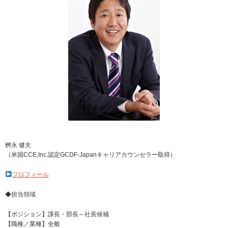
桝永 健夫
（米国CCE,Inc.認定GCDF-Japanキャリアカウンセラー取得）
プロフィール
◆担当領域
【ポジション】課長・部長～社長候補
【職種／業種】全般