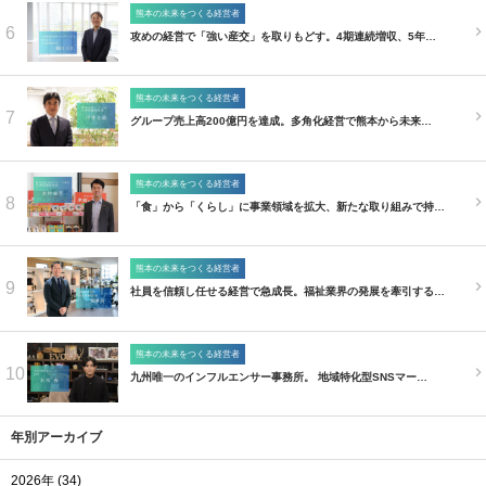
熊本の未来をつくる経営者
6
攻めの経営で「強い産交」を取りもどす。4期連続増収、5年…
熊本の未来をつくる経営者
7
グループ売上高200億円を達成。多角化経営で熊本から未来…
熊本の未来をつくる経営者
8
「食」から「くらし」に事業領域を拡大、新たな取り組みで持…
熊本の未来をつくる経営者
9
社員を信頼し任せる経営で急成長。福祉業界の発展を牽引する…
熊本の未来をつくる経営者
10
九州唯一のインフルエンサー事務所。 地域特化型SNSマー…
年別アーカイブ
2026年 (34)