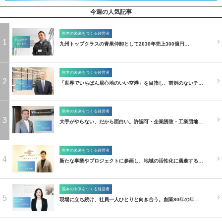
今週の人気記事
熊本の未来をつくる経営者
1
九州トップクラスの青果仲卸として2030年売上300億円…
熊本の未来をつくる経営者
2
「世界でいちばん居心地のいい空港」を目指し、前例のないチ…
熊本の未来をつくる経営者
3
大手がやらない、だから面白い。許認可・企業誘致・工業団地…
熊本の未来をつくる経営者
4
新たな事業やプロジェクトに参画し、地域の活性化に邁進する…
熊本の未来をつくる経営者
5
現場に立ち続け、社員一人ひとりと向き合う。創業80年の年…