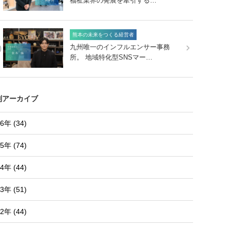
福祉業界の発展を牽引する…
熊本の未来をつくる経営者
0
九州唯一のインフルエンサー事務
所。 地域特化型SNSマー…
別アーカイブ
6年 (34)
5年 (74)
4年 (44)
3年 (51)
2年 (44)