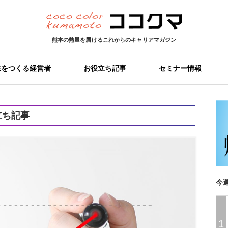
熊本の熱量を届ける
これからのキャリアマガジン
来をつくる経営者
お役立ち記事
セミナー情報
立ち記事
今
1