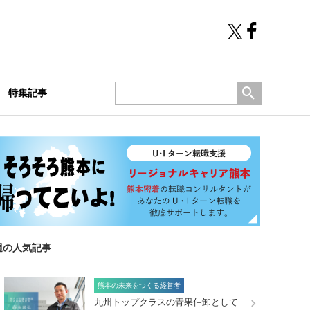
特集記事
週の人気記事
熊本の未来をつくる経営者
九州トップクラスの青果仲卸として