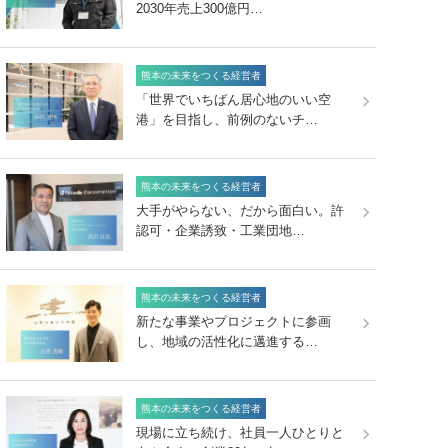
2030年売上300億円…
熊本の未来をつくる経営者
「世界でいちばん居心地のいい空
港」を目指し、前例のないチ…
熊本の未来をつくる経営者
大手がやらない、だから面白い。許
認可・企業誘致・工業団地…
熊本の未来をつくる経営者
新たな事業やプロジェクトに参画
し、地域の活性化に邁進する…
熊本の未来をつくる経営者
現場に立ち続け、社員一人ひとりと