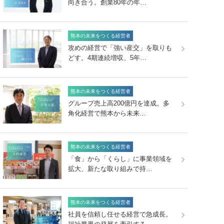
向き合う。創業80年の年…
熊本の未来をつくる経営者
攻めの経営で「強い産交」を取りも
どす。4期連続増収、5年…
熊本の未来をつくる経営者
グループ売上高200億円を達成。多
角化経営で熊本から未来…
熊本の未来をつくる経営者
「食」から「くらし」に事業領域を
拡大、新たな取り組みで持…
熊本の未来をつくる経営者
社員を信頼し任せる経営で急成長。