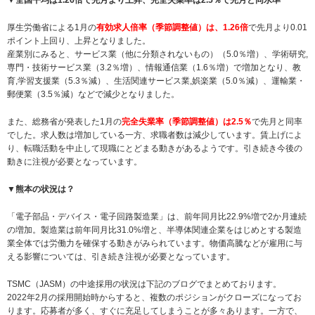
厚生労働省による1月の
有効求人倍率（季節調整値）は、1.26倍
で先月より0.01
ポイント上回り、上昇となりました。
産業別にみると、サービス業（他に分類されないもの）（5.0％増）、学術研究,
専門・技術サービス業（3.2％増）、情報通信業（1.6％増）で増加となり、教
育,学習支援業（5.3％減）、生活関連サービス業,娯楽業（5.0％減）、運輸業・
郵便業（3.5％減）などで減少となりました。
また、総務省が発表した1月の
完全失業率（季節調整値）は2.5％
で先月と同率
でした。求人数は増加している一方、求職者数は減少しています。賃上げによ
り、転職活動を中止して現職にとどまる動きがあるようです。引き続き今後の
動きに注視が必要となっています。
▼熊本の状況は？
「電子部品・デバイス・電子回路製造業」は、前年同月比22.9%増で2か月連続
の増加。製造業は前年同月比31.0%増と、半導体関連企業をはじめとする製造
業全体では労働力を確保する動きがみられています。物価高騰などが雇用に与
える影響については、引き続き注視が必要となっています。
TSMC（JASM）の中途採用の状況は下記のブログでまとめております。
2022年2月の採用開始時からすると、複数のポジションがクローズになってお
ります。応募者が多く、すぐに充足してしまうことが多々あります。一方で、