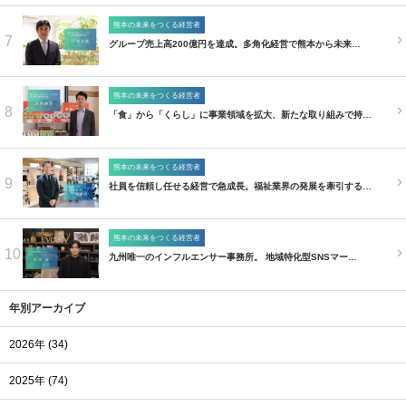
熊本の未来をつくる経営者
7
グループ売上高200億円を達成。多角化経営で熊本から未来…
熊本の未来をつくる経営者
8
「食」から「くらし」に事業領域を拡大、新たな取り組みで持…
熊本の未来をつくる経営者
9
社員を信頼し任せる経営で急成長。福祉業界の発展を牽引する…
熊本の未来をつくる経営者
10
九州唯一のインフルエンサー事務所。 地域特化型SNSマー…
年別アーカイブ
2026年 (34)
2025年 (74)