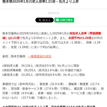
熊本県2025年1月の求人倍率1.21倍－先月より上昇
2025.03.04
熊本労働局が2025年3月4日に発表した2025年1月の
有効求人倍率（季節調整
値）は1.21倍
で先月より0.03ポイント上昇。また、
全国平均の1.26倍
を0.05ポ
イント下回りました。全国では21位、九州では大分（1.36倍）、宮崎（1.29
倍）、佐賀（1.28倍）に次いで4位の結果に。
参照：熊本労働局
一般職業紹介状況
□有効求人数 34,134人（前月比0.5％増）3か月ぶりに増加
□有効求職者数 28,225人（前月比1.8％減）2か月連続で減少
□新規求人数 13,291人（前年同月比0.8％増）3か月ぶりに増加
業種別では（前年同月比）、製造業（31.0％増）、運輸業・郵便業（12.7％
増）、宿泊業・飲食サービス業（17.6％増）で増加し、建設業（3.0％減）、卸
売業・小売業（6.9％減）、医療・福祉（0.6％減）、サービス業（他に分類さ
れないもの）（13.7％減）で減少しました。
▼全国平均は1.26倍で先月より上昇、完全失業率は2.5％で先月と同水準