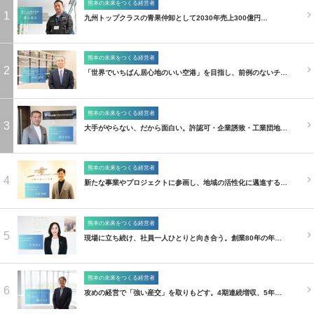
熊本の未来をつくる経営者
1
九州トップクラスの青果仲卸として2030年売上300億円…
熊本の未来をつくる経営者
2
「世界でいちばん居心地のいい空港」を目指し、前例のないチ…
熊本の未来をつくる経営者
3
大手がやらない、だから面白い。許認可・企業誘致・工業団地…
熊本の未来をつくる経営者
4
新たな事業やプロジェクトに参画し、地域の活性化に邁進する…
熊本の未来をつくる経営者
5
現場に立ち続け、社員一人ひとりと向き合う。創業80年の年…
熊本の未来をつくる経営者
6
攻めの経営で「強い産交」を取りもどす。4期連続増収、5年…