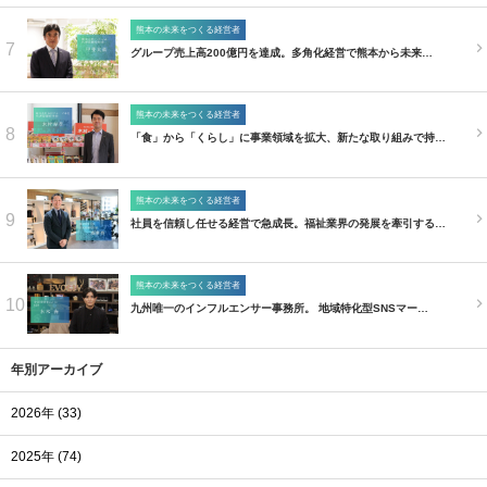
熊本の未来をつくる経営者
7
グループ売上高200億円を達成。多角化経営で熊本から未来…
熊本の未来をつくる経営者
8
「食」から「くらし」に事業領域を拡大、新たな取り組みで持…
熊本の未来をつくる経営者
9
社員を信頼し任せる経営で急成長。福祉業界の発展を牽引する…
熊本の未来をつくる経営者
10
九州唯一のインフルエンサー事務所。 地域特化型SNSマー…
年別アーカイブ
2026年 (33)
2025年 (74)