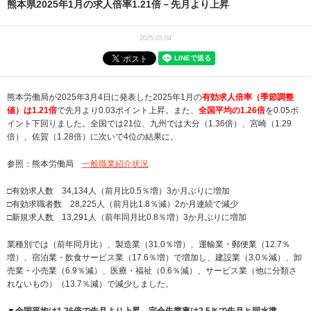
熊本県2025年1月の求人倍率1.21倍－先月より上昇
2025.03.04
熊本労働局が2025年3月4日に発表した2025年1月の
有効求人倍率（季節調整
値）は1.21倍
で先月より0.03ポイント上昇。また、
全国平均の1.26倍
を0.05ポ
イント下回りました。全国では21位、九州では大分（1.36倍）、宮崎（1.29
倍）、佐賀（1.28倍）に次いで4位の結果に。
参照：熊本労働局
一般職業紹介状況
□有効求人数 34,134人（前月比0.5％増）3か月ぶりに増加
□有効求職者数 28,225人（前月比1.8％減）2か月連続で減少
□新規求人数 13,291人（前年同月比0.8％増）3か月ぶりに増加
業種別では（前年同月比）、製造業（31.0％増）、運輸業・郵便業（12.7％
増）、宿泊業・飲食サービス業（17.6％増）で増加し、建設業（3.0％減）、卸
売業・小売業（6.9％減）、医療・福祉（0.6％減）、サービス業（他に分類さ
れないもの）（13.7％減）で減少しました。
▼全国平均は1.26倍で先月より上昇、完全失業率は2.5％で先月と同水準