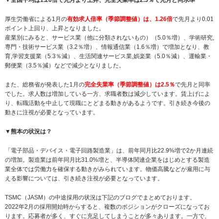
厚生労働省による1月の
有効求人倍率（季節調整値）は、1.26倍
で先月より0.01
ポイント上回り、上昇となりました。
産業別にみると、サービス業（他に分類されないもの）（5.0％増）、学術研究,
専門・技術サービス業（3.2％増）、情報通信業（1.6％増）で増加となり、教
育,学習支援業（5.3％減）、生活関連サービス業,娯楽業（5.0％減）、運輸業・
郵便業（3.5％減）などで減少となりました。
また、総務省が発表した1月の
完全失業率（季節調整値）は2.5％
で先月と同率
でした。求人数は増加している一方、求職者数は減少しています。賃上げによ
り、転職活動を中止して現職にとどまる動きがあるようです。引き続き今後の
動きに注視が必要となっています。
▼熊本の状況は？
「電子部品・デバイス・電子回路製造業」は、前年同月比22.9%増で2か月連続
の増加。製造業は前年同月比31.0%増と、半導体関連企業をはじめとする製造
業全体では労働力を確保する動きがみられています。物価高騰などが雇用に与
える影響については、引き続き注視が必要となっています。
TSMC（JASM）の中途採用の状況は下記のブログでまとめております。
2022年2月の採用開始時からすると、複数のポジションがクローズになってお
ります。応募者が多く、すぐに充足してしまうことが多々あります。一方で、