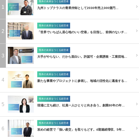
熊本の未来をつくる経営者
1
九州トップクラスの青果仲卸として2030年売上300億円…
熊本の未来をつくる経営者
2
「世界でいちばん居心地のいい空港」を目指し、前例のないチ…
熊本の未来をつくる経営者
3
大手がやらない、だから面白い。許認可・企業誘致・工業団地…
熊本の未来をつくる経営者
4
新たな事業やプロジェクトに参画し、地域の活性化に邁進する…
熊本の未来をつくる経営者
5
現場に立ち続け、社員一人ひとりと向き合う。創業80年の年…
熊本の未来をつくる経営者
6
攻めの経営で「強い産交」を取りもどす。4期連続増収、5年…