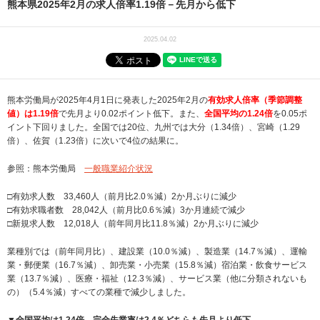
熊本県2025年2月の求人倍率1.19倍－先月から低下
2025.04.02
熊本労働局が2025年4月1日に発表した2025年2月の
有効求人倍率（季節調整
値）は1.19倍
で先月より0.02ポイント低下。また、
全国平均の1.24倍
を0.05ポ
イント下回りました。全国では20位、九州では大分（1.34倍）、宮崎（1.29
倍）、佐賀（1.23倍）に次いで4位の結果に。
参照：熊本労働局
一般職業紹介状況
□有効求人数 33,460人（前月比2.0％減）2か月ぶりに減少
□有効求職者数 28,042人（前月比0.6％減）3か月連続で減少
□新規求人数 12,018人（前年同月比11.8％減）2か月ぶりに減少
業種別では（前年同月比）、建設業（10.0％減）、製造業（14.7％減）、運輸
業・郵便業（16.7％減）、卸売業・小売業（15.8％減）宿泊業・飲食サービス
業（13.7％減）、医療・福祉（12.3％減）、サービス業（他に分類されないも
の）（5.4％減）すべての業種で減少しました。
▼全国平均は1.24倍、完全失業率は2.4％どちらも先月より低下