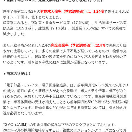
厚生労働省による2月の
有効求人倍率（季節調整値）は、1.24倍
で先月より0.02
ポイント下回り、低下となりました。
産業別にみると、宿泊業・飲食サービス業（17.6％減）、生活関連サービス業,
娯楽業（10.5％減）、建設業（9.1％減）、製造業（6.5％減）すべての業種で
減少しました。
また、総務省が発表した2月の
完全失業率（季節調整値）は2.4％
で先月より緩
やかに改善しています。多くの企業で人手不足が続いているものの、物価や光
熱費の上昇により、建設業や製造業を中心に新たな求人を控える動きが続いて
いるようです。引き続き今後の動きに注視が必要となっています。
▼熊本の状況は？
「電子部品・デバイス・電子回路製造業」は、前年同月比61.7%減で3か月ぶり
の減少。前月に多くの新規求人があった反動で、求人の数や倍率に低下がみら
れるものの、依然として人手不足は続いているようです。生産用機械器具製造
業は、半導体関連の受注が増えたことから前年同月比59.1%増で3か月連続の増
加となっています。物価高騰などが雇用に与える影響については、引き続き注
視が必要となっています。
TSMC（JASM）の中途採用の状況は下記のブログでまとめております。
2022年2月の採用開始時からすると、複数のポジションがクローズになってお