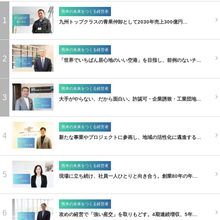
熊本の未来をつくる経営者
1
九州トップクラスの青果仲卸として2030年売上300億円…
熊本の未来をつくる経営者
2
「世界でいちばん居心地のいい空港」を目指し、前例のないチ…
熊本の未来をつくる経営者
3
大手がやらない、だから面白い。許認可・企業誘致・工業団地…
熊本の未来をつくる経営者
4
新たな事業やプロジェクトに参画し、地域の活性化に邁進する…
熊本の未来をつくる経営者
5
現場に立ち続け、社員一人ひとりと向き合う。創業80年の年…
熊本の未来をつくる経営者
6
攻めの経営で「強い産交」を取りもどす。4期連続増収、5年…