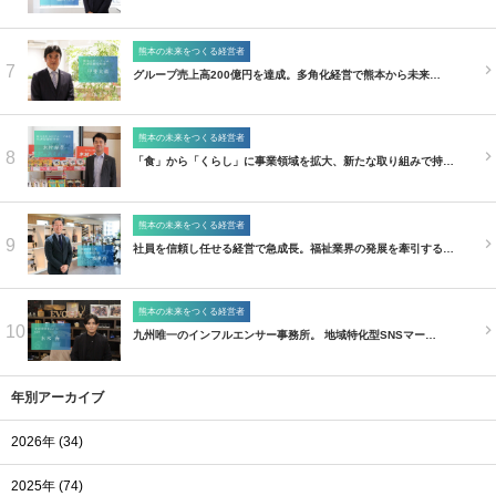
熊本の未来をつくる経営者
7
グループ売上高200億円を達成。多角化経営で熊本から未来…
熊本の未来をつくる経営者
8
「食」から「くらし」に事業領域を拡大、新たな取り組みで持…
熊本の未来をつくる経営者
9
社員を信頼し任せる経営で急成長。福祉業界の発展を牽引する…
熊本の未来をつくる経営者
10
九州唯一のインフルエンサー事務所。 地域特化型SNSマー…
年別アーカイブ
2026年 (34)
2025年 (74)