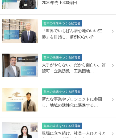
2030年売上300億円…
熊本の未来をつくる経営者
「世界でいちばん居心地のいい空
港」を目指し、前例のないチ…
熊本の未来をつくる経営者
大手がやらない、だから面白い。許
認可・企業誘致・工業団地…
熊本の未来をつくる経営者
新たな事業やプロジェクトに参画
し、地域の活性化に邁進する…
熊本の未来をつくる経営者
現場に立ち続け、社員一人ひとりと