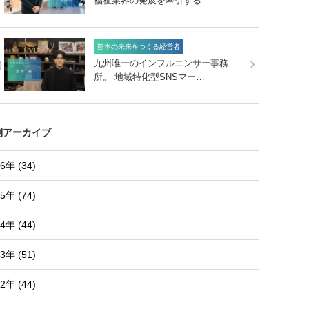
福祉業界の発展を牽引する…
熊本の未来をつくる経営者
0
九州唯一のインフルエンサー事務
所。 地域特化型SNSマー…
別アーカイブ
6年 (34)
5年 (74)
4年 (44)
3年 (51)
2年 (44)