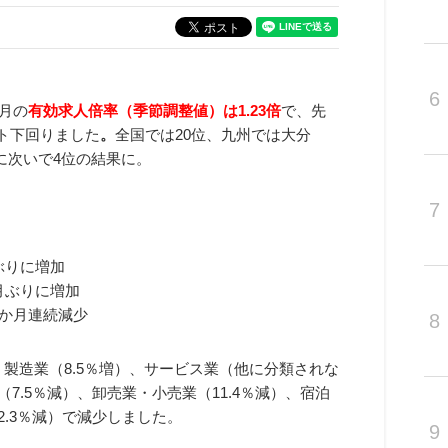
6
9月の
有効求人倍率（季節調整値）は1.23倍
で、先
ント下回りました
。
全国では20位、九州では大分
）、に次いで4位の結果に。
7
月ぶりに増加
か月ぶりに増加
19か月連続減少
8
、製造業（8.5％増）、サービス業（他に分類されな
7.5％減）、卸売業・小売業（11.4％減）、宿泊
2.3％減）で減少しました。
9