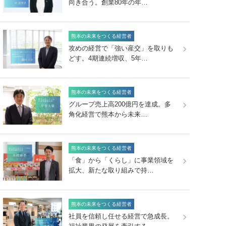
向き合う。創業80年の年…
熊本の未来をつくる経営者
攻めの経営で「強い産交」を取りも
どす。4期連続増収、5年…
熊本の未来をつくる経営者
グループ売上高200億円を達成。多
角化経営で熊本から未来…
熊本の未来をつくる経営者
「食」から「くらし」に事業領域を
拡大、新たな取り組みで持…
熊本の未来をつくる経営者
社員を信頼し任せる経営で急成長。