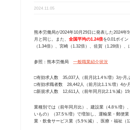
2024.11.05
熊本労働局が2024年10月29日に発表した2024年
月と同じ。また、
全国平均の1.24倍
を0.01ポイ
（1.34倍）、宮崎（1.32倍）、佐賀（1.28倍
参照：熊本労働局
一般職業紹介状況
□有効求人数 35,037人（前月比1.4％増）3か
□有効求職者数 28,442人（前月比1.1％増）4
□新規求人数 12,611人（前年同月比2.1％減）
業種別では（前年同月比）、建設業（4.8％増）
いもの）（37.5％増）で増加し、運輸業・郵便業（
業・飲食サービス業（5.9％減）、医療・福祉（1