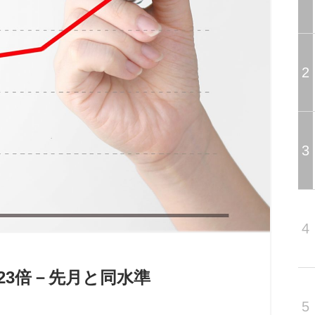
2
3
4
.23倍－先月と同水準
5