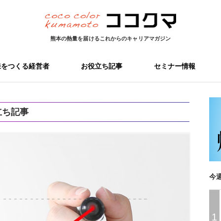
熊本の熱量を届ける
これからのキャリアマガジン
来をつくる経営者
お役立ち記事
セミナー情報
立ち記事
今
1