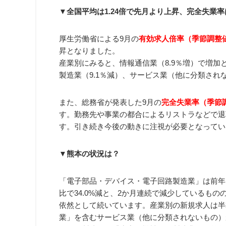
▼全国平均は1.24倍で先月より上昇、完全失業率
厚生労働省による9月の
有効求人倍率（季節調整値
昇となりました。
産業別にみると、情報通信業（8.9％増）で増加と
製造業（9.1％減）、サービス業（他に分類され
また、総務省が発表した9月の
完全失業率（季節調
す。勤務先や事業の都合によるリストラなどで退
す。引き続き今後の動きに注視が必要となってい
▼熊本の状況は？
「電子部品・デバイス・電子回路製造業」は前年
比で34.0%減と、2か月連続で減少しているも
依然として続いています。産業別の新規求人は半
業」を含むサービス業（他に分類されないもの）が