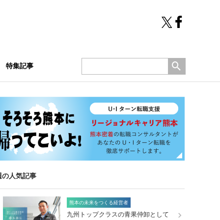
特集記事
週の人気記事
熊本の未来をつくる経営者
九州トップクラスの青果仲卸として