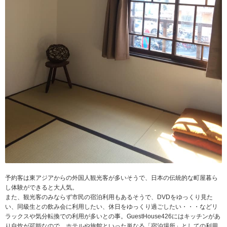
予約客は東アジアからの外国人観光客が多いそうで、日本の伝統的な町屋暮ら
し体験ができると大人気。
また、観光客のみならず市民の宿泊利用もあるそうで、DVDをゆっくり見た
い、同級生との飲み会に利用したい、休日をゆっくり過ごしたい・・・などリ
ラックスや気分転換での利用が多いとの事。GuestHouse426にはキッチンがあ
り自炊が可能なので、ホテルや旅館といった単なる「宿泊場所」としての利用