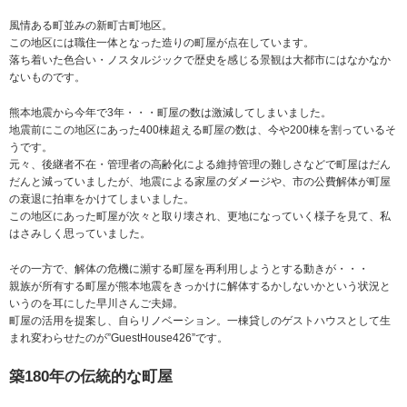
風情ある町並みの新町古町地区。
この地区には職住一体となった造りの町屋が点在しています。
落ち着いた色合い・ノスタルジックで歴史を感じる景観は大都市にはなかなか
ないものです。
熊本地震から今年で3年・・・町屋の数は激減してしまいました。
地震前にこの地区にあった400棟超える町屋の数は、今や200棟を割っているそ
うです。
元々、後継者不在・管理者の高齢化による維持管理の難しさなどで町屋はだん
だんと減っていましたが、地震による家屋のダメージや、市の公費解体が町屋
の衰退に拍車をかけてしまいました。
この地区にあった町屋が次々と取り壊され、更地になっていく様子を見て、私
はさみしく思っていました。
その一方で、解体の危機に瀕する町屋を再利用しようとする動きが・・・
親族が所有する町屋が熊本地震をきっかけに解体するかしないかという状況と
いうのを耳にした早川さんご夫婦。
町屋の活用を提案し、自らリノベーション。一棟貸しのゲストハウスとして生
まれ変わらせたのが”GuestHouse426”です。
築180年の伝統的な町屋