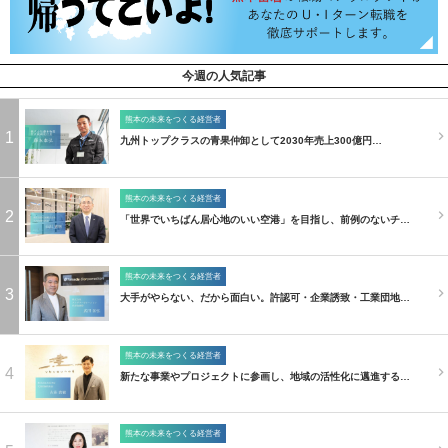
今週の人気記事
熊本の未来をつくる経営者
1
九州トップクラスの青果仲卸として2030年売上300億円…
熊本の未来をつくる経営者
2
「世界でいちばん居心地のいい空港」を目指し、前例のないチ…
熊本の未来をつくる経営者
3
大手がやらない、だから面白い。許認可・企業誘致・工業団地…
熊本の未来をつくる経営者
4
新たな事業やプロジェクトに参画し、地域の活性化に邁進する…
熊本の未来をつくる経営者