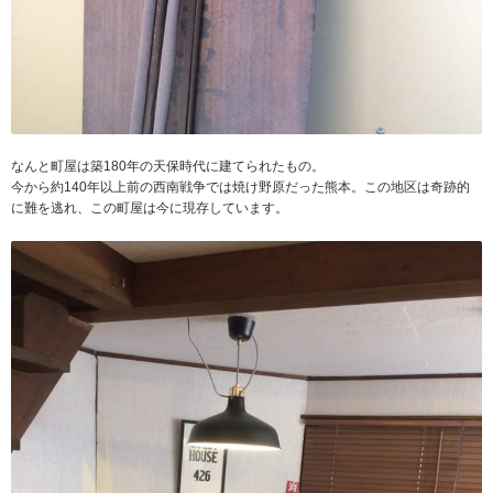
なんと町屋は築180年の天保時代に建てられたもの。
今から約140年以上前の西南戦争では焼け野原だった熊本。この地区は奇跡的
に難を逃れ、この町屋は今に現存しています。