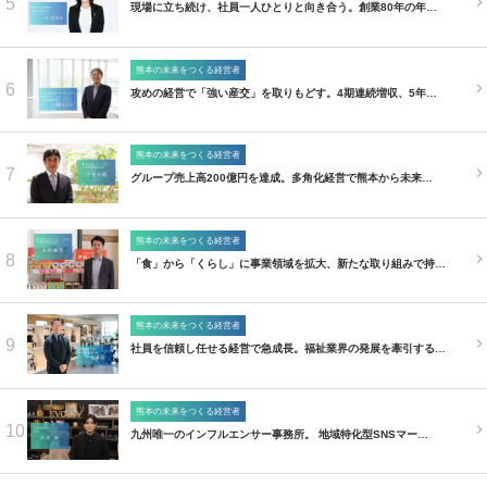
5
現場に立ち続け、社員一人ひとりと向き合う。創業80年の年…
熊本の未来をつくる経営者
6
攻めの経営で「強い産交」を取りもどす。4期連続増収、5年…
熊本の未来をつくる経営者
7
グループ売上高200億円を達成。多角化経営で熊本から未来…
熊本の未来をつくる経営者
8
「食」から「くらし」に事業領域を拡大、新たな取り組みで持…
熊本の未来をつくる経営者
9
社員を信頼し任せる経営で急成長。福祉業界の発展を牽引する…
熊本の未来をつくる経営者
10
九州唯一のインフルエンサー事務所。 地域特化型SNSマー…