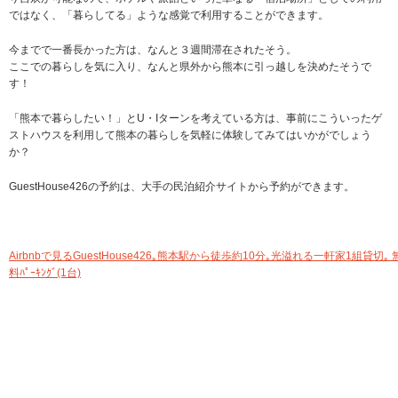
ではなく、「暮らしてる」ような感覚で利用することができます。
今までで一番長かった方は、なんと３週間滞在されたそう。
ここでの暮らしを気に入り、なんと県外から熊本に引っ越しを決めたそうで
す！
「熊本で暮らしたい！」とU・Iターンを考えている方は、事前にこういったゲ
ストハウスを利用して熊本の暮らしを気軽に体験してみてはいかがでしょう
か？
GuestHouse426の予約は、大手の民泊紹介サイトから予約ができます。
Airbnbで見る
GuestHouse426｡熊本駅から徒歩約10分｡光溢れる一軒家1組貸切｡ 
料ﾊﾟｰｷﾝｸﾞ(1台)