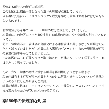
風情ある町並みの新町古町地区。
この地区には職住一体となった造りの町屋が点在しています。
落ち着いた色合い・ノスタルジックで歴史を感じる景観は大都市にはなかなか
ないものです。
熊本地震から今年で3年・・・町屋の数は激減してしまいました。
地震前にこの地区にあった400棟超える町屋の数は、今や200棟を割っているそ
うです。
元々、後継者不在・管理者の高齢化による維持管理の難しさなどで町屋はだん
だんと減っていましたが、地震による家屋のダメージや、市の公費解体が町屋
の衰退に拍車をかけてしまいました。
この地区にあった町屋が次々と取り壊され、更地になっていく様子を見て、私
はさみしく思っていました。
その一方で、解体の危機に瀕する町屋を再利用しようとする動きが・・・
親族が所有する町屋が熊本地震をきっかけに解体するかしないかという状況と
いうのを耳にした早川さんご夫婦。
町屋の活用を提案し、自らリノベーション。一棟貸しのゲストハウスとして生
まれ変わらせたのが”GuestHouse426”です。
築180年の伝統的な町屋