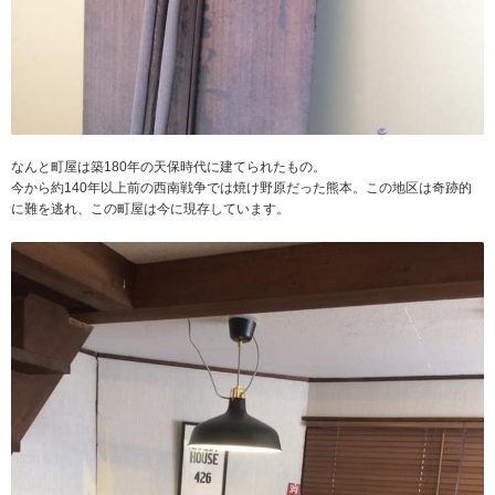
なんと町屋は築180年の天保時代に建てられたもの。
今から約140年以上前の西南戦争では焼け野原だった熊本。この地区は奇跡的
に難を逃れ、この町屋は今に現存しています。