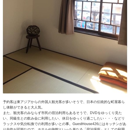
予約客は東アジアからの外国人観光客が多いそうで、日本の伝統的な町屋暮ら
し体験ができると大人気。
また、観光客のみならず市民の宿泊利用もあるそうで、DVDをゆっくり見た
い、同級生との飲み会に利用したい、休日をゆっくり過ごしたい・・・などリ
ラックスや気分転換での利用が多いとの事。GuestHouse426にはキッチンがあ
り自炊が可能なので、ホテルや旅館といった単なる「宿泊場所」としての利用