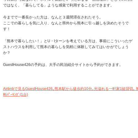
ではなく、「暮らしてる」ような感覚で利用することができます。
今までで一番長かった方は、なんと３週間滞在されたそう。
ここでの暮らしを気に入り、なんと県外から熊本に引っ越しを決めたそうで
す！
「熊本で暮らしたい！」とU・Iターンを考えている方は、事前にこういったゲ
ストハウスを利用して熊本の暮らしを気軽に体験してみてはいかがでしょう
か？
GuestHouse426の予約は、大手の民泊紹介サイトから予約ができます。
Airbnbで見る
GuestHouse426｡熊本駅から徒歩約10分｡光溢れる一軒家1組貸切｡ 
料ﾊﾟｰｷﾝｸﾞ(1台)