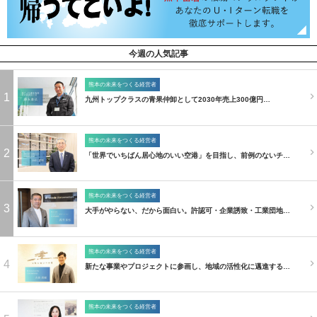
今週の人気記事
熊本の未来をつくる経営者
1
九州トップクラスの青果仲卸として2030年売上300億円…
熊本の未来をつくる経営者
2
「世界でいちばん居心地のいい空港」を目指し、前例のないチ…
熊本の未来をつくる経営者
3
大手がやらない、だから面白い。許認可・企業誘致・工業団地…
熊本の未来をつくる経営者
4
新たな事業やプロジェクトに参画し、地域の活性化に邁進する…
熊本の未来をつくる経営者