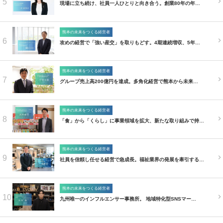
5
現場に立ち続け、社員一人ひとりと向き合う。創業80年の年…
熊本の未来をつくる経営者
6
攻めの経営で「強い産交」を取りもどす。4期連続増収、5年…
熊本の未来をつくる経営者
7
グループ売上高200億円を達成。多角化経営で熊本から未来…
熊本の未来をつくる経営者
8
「食」から「くらし」に事業領域を拡大、新たな取り組みで持…
熊本の未来をつくる経営者
9
社員を信頼し任せる経営で急成長。福祉業界の発展を牽引する…
熊本の未来をつくる経営者
10
九州唯一のインフルエンサー事務所。 地域特化型SNSマー…