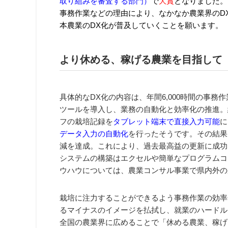
取り組みを審査する部門）
で
大賞
となりました。
事務作業などの理由により、なかなか農業界のD
本農業のDX化が普及していくことを願います。
より休める、稼げる農業を目指して
具体的なDX化の内容は、年間6,000時間の事務
ツールを導入し、業務の自動化と効率化の推進。
フの栽培記録を
タブレット端末で直接入力可能
に
データ入力の自動化
を行ったそうです。その結果、
減を達成。これにより、過去最高益の更新に成功
システムの構築はエクセルや簡単なプログラムコ
ウハウについては、農業コンサル事業で県内外の
栽培に注力することができるよう事務作業の効率
るマイナスのイメージを払拭し、就業のハードル
全国の農業界に広めることで「休める農業、稼げ