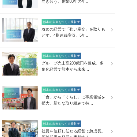
向き合う。創業80年の年…
熊本の未来をつくる経営者
攻めの経営で「強い産交」を取りも
どす。4期連続増収、5年…
熊本の未来をつくる経営者
グループ売上高200億円を達成。多
角化経営で熊本から未来…
熊本の未来をつくる経営者
「食」から「くらし」に事業領域を
拡大、新たな取り組みで持…
熊本の未来をつくる経営者
社員を信頼し任せる経営で急成長。