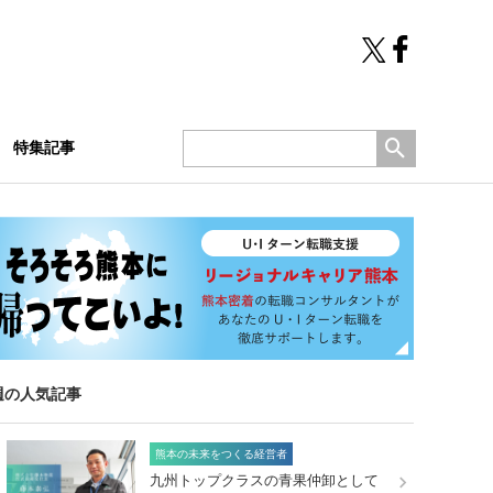
特集記事
週の人気記事
熊本の未来をつくる経営者
九州トップクラスの青果仲卸として