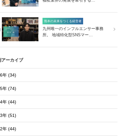
福祉業界の発展を牽引する…
熊本の未来をつくる経営者
0
九州唯一のインフルエンサー事務
所。 地域特化型SNSマー…
別アーカイブ
6年 (34)
5年 (74)
4年 (44)
3年 (51)
2年 (44)