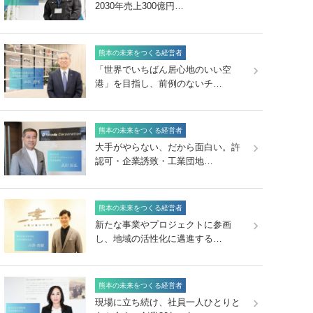
2030年売上300億円…
熊本の未来をつくる経営者
「世界でいちばん居心地のいい空
港」を目指し、前例のないチ…
熊本の未来をつくる経営者
大手がやらない、だから面白い。許
認可・企業誘致・工業団地…
熊本の未来をつくる経営者
新たな事業やプロジェクトに参画
し、地域の活性化に邁進する…
熊本の未来をつくる経営者
現場に立ち続け、社員一人ひとりと