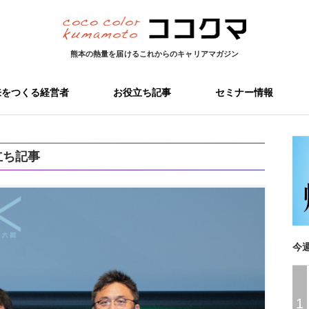
熊本の熱量を届ける
これからのキャリアマガジン
来をつくる経営者
お役立ち記事
セミナー情報
立ち記事
今
1