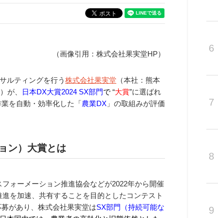
6
（画像引用：株式会社果実堂HP）
サルティングを行う
株式会社果実堂
（本社：熊本
氏）が、
日本DX大賞2024 SX部門
で
“
大賞
”に選ばれ
7
作業を自動・効率化した「
農業DX
」の取組みが評価
ョン）大賞とは
8
フォーメーション推進協会などが2022年から開催
推進を加速、共有することを目的としたコンテスト
の応募があり、株式会社果実堂は
SX部門（持続可能な
9