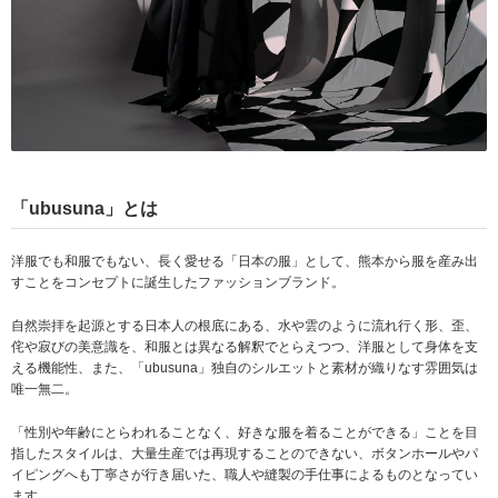
「ubusuna」とは
洋服でも和服でもない、長く愛せる「日本の服」として、熊本から服を産み出
すことをコンセプトに誕生したファッションブランド。
自然崇拝を起源とする日本人の根底にある、水や雲のように流れ行く形、歪、
侘や寂びの美意識を、和服とは異なる解釈でとらえつつ、洋服として身体を支
える機能性、また、「ubusuna」独自のシルエットと素材が織りなす雰囲気は
唯一無二。
「性別や年齢にとらわれることなく、好きな服を着ることができる」ことを目
指したスタイルは、大量生産では再現することのできない、ボタンホールやパ
イピングへも丁寧さが行き届いた、職人や縫製の手仕事によるものとなってい
ます。