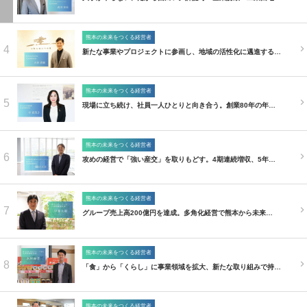
熊本の未来をつくる経営者
4
新たな事業やプロジェクトに参画し、地域の活性化に邁進する…
熊本の未来をつくる経営者
5
現場に立ち続け、社員一人ひとりと向き合う。創業80年の年…
熊本の未来をつくる経営者
6
攻めの経営で「強い産交」を取りもどす。4期連続増収、5年…
熊本の未来をつくる経営者
7
グループ売上高200億円を達成。多角化経営で熊本から未来…
熊本の未来をつくる経営者
8
「食」から「くらし」に事業領域を拡大、新たな取り組みで持…
熊本の未来をつくる経営者