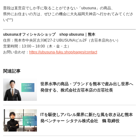
普段は直営店でしか手に取ることができない「ubusuna」の商品、
県外にお住まいの方は、ぜひこの機会に大丸福岡天神店へ行かれてみてくださ
い(^^)
ubusunaオフィシャルショップ shop ubusuna｜熊本
住所：熊本市中央区古川町27-2 UBUSUNAビル2F（古荘本店向かい）
営業時間：13:00 – 18:00（木・金・土）
お問い合わせ：
https://ubusuna-fuku.shop/pages/contact
関連記事
世界水準の商品・ブランドを熊本で産み出し世界へ
発信する、株式会社古荘本店の古荘社長
ITを駆使しアパレル業界に新たな風を吹き込む熊本
発ベンチャー シタテル株式会社 鶴 取締役