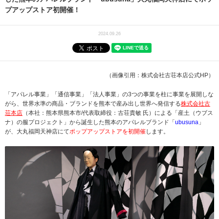
プアップストア初開催！
2024.09.26
（画像引用：株式会社古荘本店公式HP）
「アパレル事業」「通信事業」「法人事業」の3つの事業を柱に事業を展開しな
がら、世界水準の商品・ブランドを熊本で産み出し世界へ発信する
株式会社古
荘本店
（本社：熊本県熊本市/代表取締役：古荘貴敏 氏）による「産土（ウブス
ナ）の服プロジェクト」から誕生した熊本のアパレルブランド「
ubusuna
」
が、大丸福岡天神店にて
ポップアップストアを初開催
します。