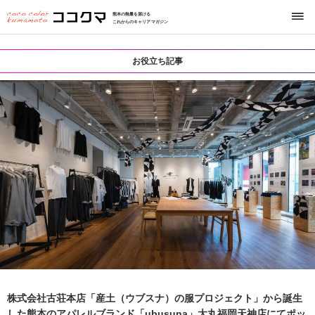
熊本の熱量を届ける
これからのキャリアマガジン
お役立ち記事
株式会社古荘本店「産土（ウブスナ）の服プロジェクト」から誕生
した熊本のアパレルブランド「ubusuna」大丸福岡天神店にてポッ