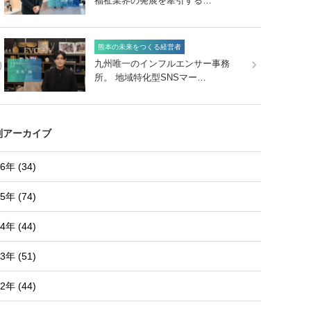
福祉業界の発展を牽引する…
熊本の未来をつくる経営者
0
九州唯一のインフルエンサー事務
所。 地域特化型SNSマー…
別アーカイブ
6年 (34)
5年 (74)
4年 (44)
3年 (51)
2年 (44)