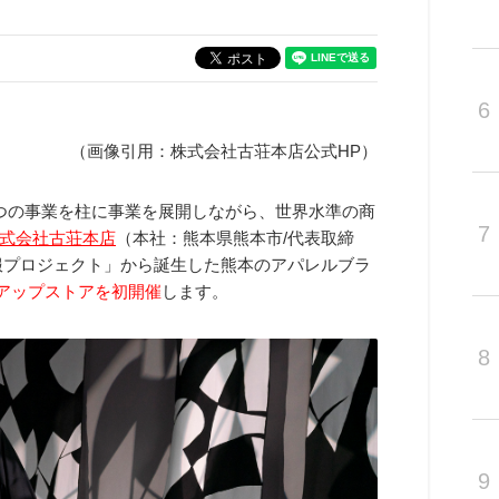
6
（画像引用：株式会社古荘本店公式HP）
つの事業を柱に事業を展開しながら、世界水準の商
7
式会社古荘本店
（本社：熊本県熊本市/代表取締
服プロジェクト」から誕生した熊本のアパレルブラ
アップストアを初開催
します。
8
9