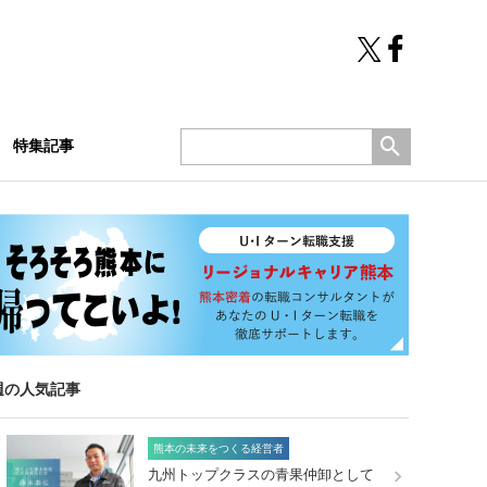
特集記事
週の人気記事
熊本の未来をつくる経営者
九州トップクラスの青果仲卸として