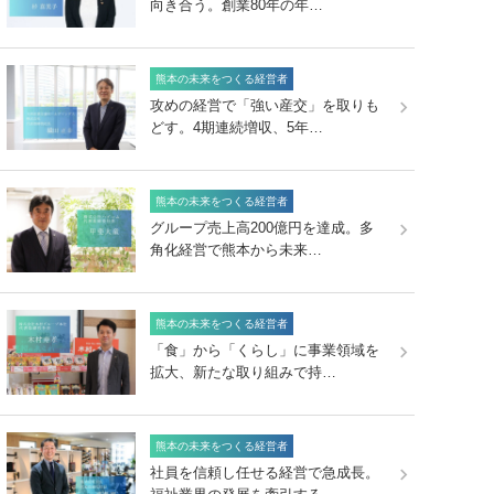
向き合う。創業80年の年…
熊本の未来をつくる経営者
攻めの経営で「強い産交」を取りも
どす。4期連続増収、5年…
熊本の未来をつくる経営者
グループ売上高200億円を達成。多
角化経営で熊本から未来…
熊本の未来をつくる経営者
「食」から「くらし」に事業領域を
拡大、新たな取り組みで持…
熊本の未来をつくる経営者
社員を信頼し任せる経営で急成長。