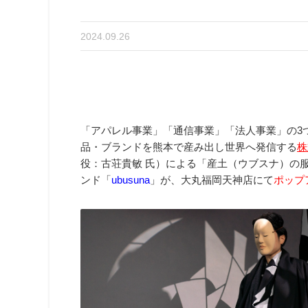
2024.09.26
「アパレル事業」「通信事業」「法人事業」の3
品・ブランドを熊本で産み出し世界へ発信する
株
役：古荘貴敏 氏）による「産土（ウブスナ）の
ンド「
ubusuna
」が、大丸福岡天神店にて
ポップ