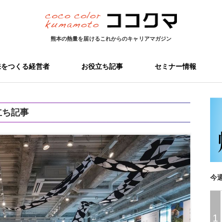
熊本の熱量を届ける
これからのキャリアマガジン
来をつくる経営者
お役立ち記事
セミナー情報
立ち記事
今
1