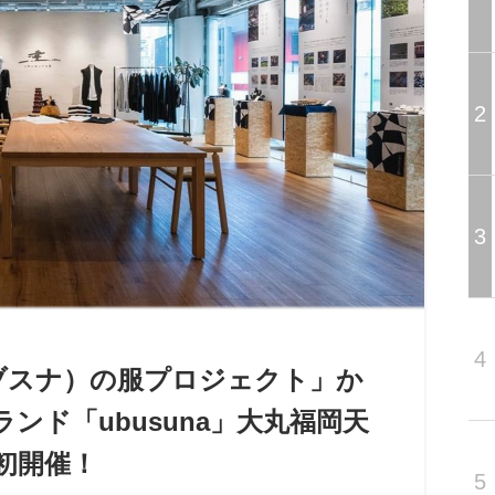
2
3
4
ブスナ）の服プロジェクト」か
ンド「ubusuna」大丸福岡天
初開催！
5