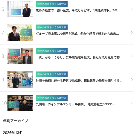
熊本の未来をつくる経営者
6
攻めの経営で「強い産交」を取りもどす。4期連続増収、5年…
熊本の未来をつくる経営者
7
グループ売上高200億円を達成。多角化経営で熊本から未来…
熊本の未来をつくる経営者
8
「食」から「くらし」に事業領域を拡大、新たな取り組みで持…
熊本の未来をつくる経営者
9
社員を信頼し任せる経営で急成長。福祉業界の発展を牽引する…
熊本の未来をつくる経営者
10
九州唯一のインフルエンサー事務所。 地域特化型SNSマー…
年別アーカイブ
2026年 (34)