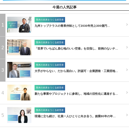
今週の人気記事
熊本の未来をつくる経営者
1
九州トップクラスの青果仲卸として2030年売上300億円…
熊本の未来をつくる経営者
2
「世界でいちばん居心地のいい空港」を目指し、前例のないチ…
熊本の未来をつくる経営者
3
大手がやらない、だから面白い。許認可・企業誘致・工業団地…
熊本の未来をつくる経営者
4
新たな事業やプロジェクトに参画し、地域の活性化に邁進する…
熊本の未来をつくる経営者
5
現場に立ち続け、社員一人ひとりと向き合う。創業80年の年…