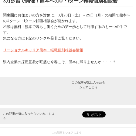
3月汐留で開催！熊本へのU・Iターン転職個別相談会
関東圏にお住まいの方を対象に、3月23日（土）～25日（月）の期間で熊本へ
のUターン・Iターン転職相談会が開かれます。
相談は無料！熊本で暮らし働くための第一歩として利用するのも一つの手で
す。
気になる方は下記のリンクを是非ご覧ください。
リージョナルキャリア熊本 転職個別相談会情報
県内企業の採用意欲が旺盛な今春こそ、熊本に帰りませんか・・・？
この記事が気に入ったら
シェアしよう
最新情報をお届けします。
この記事が気に入ったらいいね！しよ
う
この記事をシェアしよう！