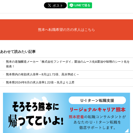
熊本へ転職希望の方の求人はこちら
あわせて読みたい記事
熊本の老舗醸造メーカー「株式会社フンドーダイ」醤油のムース化&醤油や味噌のシート化を
発表！
熊本県内の有効求人倍率～8月は1.72倍、高水準続く～
熊本県2024年6月の求人倍率1.22倍－先月より上昇