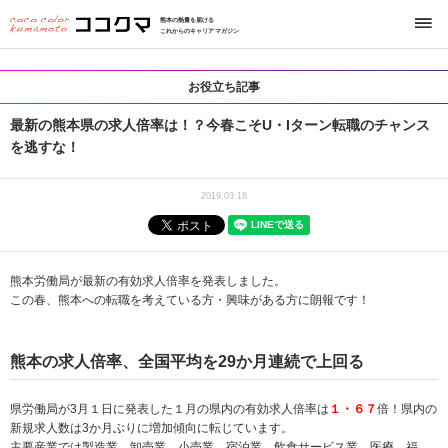
熊本の熱量を届ける
これからのキャリアマガジン
お役立ち記事
最新の熊本県の求人倍率は！？今春こそU・Iターン転職のチャンス
を逃すな！
2019.03.18
熊本労働局が最新の有効求人倍率を発表しました。
この春、熊本への転職を考えている方・興味がある方に朗報です！
熊本の求人倍率、全国平均を29か月連続で上回る
県労働局が3月１日に発表した１月の県内の有効求人倍率は
１・６７
倍！県内の
新規求人数は3か月ぶりに増加傾向に転じています。
主要産業では製造業、卸売業，小売業、宿泊業，飲食サービス業、医療，福