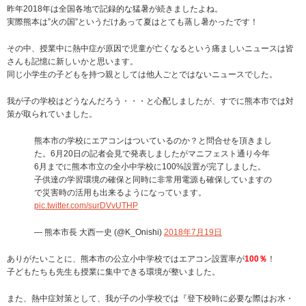
昨年2018年は全国各地で記録的な猛暑が続きましたよね。
実際熊本は”火の国”というだけあって夏はとても蒸し暑かったです！
その中、授業中に熱中症が原因で児童が亡くなるという痛ましいニュースは皆
さんも記憶に新しいかと思います。
同じ小学生の子どもを持つ親としては他人ごとではないニュースでした。
我が子の学校はどうなんだろう・・・と心配しましたが、すでに熊本市では対
策が取られていました。
熊本市の学校にエアコンはついているのか？と問合せを頂きまし
た。6月20日の記者会見で発表しましたがマニフェスト通り今年
6月までに熊本市立の全小中学校に100%設置が完了しました。
子供達の学習環境の確保と同時に非常用電源も確保していますの
で災害時の活用も出来るようになっています。
pic.twitter.com/surDVvUTHP
— 熊本市長 大西一史 (@K_Onishi)
2018年7月19日
ありがたいことに、熊本市の公立小中学校ではエアコン設置率が
100％
！
子どもたちも先生も授業に集中できる環境が整いました。
また、熱中症対策として、我が子の小学校では『登下校時に必要な際はお水・