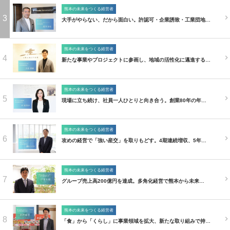
熊本の未来をつくる経営者
3
大手がやらない、だから面白い。許認可・企業誘致・工業団地…
熊本の未来をつくる経営者
4
新たな事業やプロジェクトに参画し、地域の活性化に邁進する…
熊本の未来をつくる経営者
5
現場に立ち続け、社員一人ひとりと向き合う。創業80年の年…
熊本の未来をつくる経営者
6
攻めの経営で「強い産交」を取りもどす。4期連続増収、5年…
熊本の未来をつくる経営者
7
グループ売上高200億円を達成。多角化経営で熊本から未来…
熊本の未来をつくる経営者
8
「食」から「くらし」に事業領域を拡大、新たな取り組みで持…