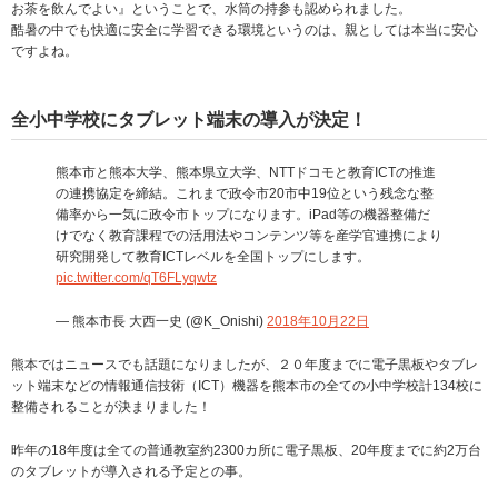
お茶を飲んでよい』ということで、水筒の持参も認められました。
酷暑の中でも快適に安全に学習できる環境というのは、親としては本当に安心
ですよね。
全小中学校にタブレット端末の導入が決定！
熊本市と熊本大学、熊本県立大学、NTTドコモと教育ICTの推進
の連携協定を締結。これまで政令市20市中19位という残念な整
備率から一気に政令市トップになります。iPad等の機器整備だ
けでなく教育課程での活用法やコンテンツ等を産学官連携により
研究開発して教育ICTレベルを全国トップにします。
pic.twitter.com/qT6FLyqwtz
— 熊本市長 大西一史 (@K_Onishi)
2018年10月22日
熊本ではニュースでも話題になりましたが、２０年度までに電子黒板やタブレ
ット端末などの情報通信技術（ICT）機器を熊本市の全ての小中学校計134校に
整備されることが決まりました！
昨年の18年度は全ての普通教室約2300カ所に電子黒板、20年度までに約2万台
のタブレットが導入される予定との事。