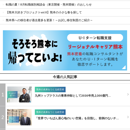
転職の夏！8月転職個別相談会（東京開催・熊本開催）のおしらせ
【熊本大好きプロジェクトvol.6】熊本の小さな春を探して
熊本県への移住者が過去最多を更新！～お試し移住制度のご紹介～
今週の人気記事
熊本の未来をつくる経営者
1
九州トップクラスの青果仲卸として2030年売上300億円…
熊本の未来をつくる経営者
2
「世界でいちばん居心地のいい空港」を目指し、前例のないチ…