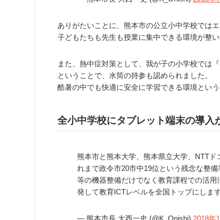
ありがたいことに、熊本市の公立小中学校ではエ
子どもたちも先生も授業に集中できる環境が整い
また、熱中症対策として、我が子の小学校では『
ということで、水筒の持参も認められました。
酷暑の中でも快適に安全に学習できる環境という
全小中学校にタブレット端末の導入
熊本市と熊本大学、熊本県立大学、NTTド
れまで政令市20市中19位という残念な整備
等の機器整備だけでなく教育課程での活用
発して教育ICTレベルを全国トップにしま
— 熊本市長 大西一史 (@K_Onishi)
2018年