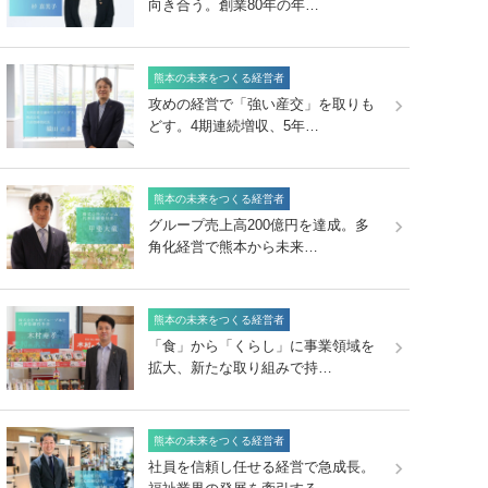
向き合う。創業80年の年…
熊本の未来をつくる経営者
攻めの経営で「強い産交」を取りも
どす。4期連続増収、5年…
熊本の未来をつくる経営者
グループ売上高200億円を達成。多
角化経営で熊本から未来…
熊本の未来をつくる経営者
「食」から「くらし」に事業領域を
拡大、新たな取り組みで持…
熊本の未来をつくる経営者
社員を信頼し任せる経営で急成長。