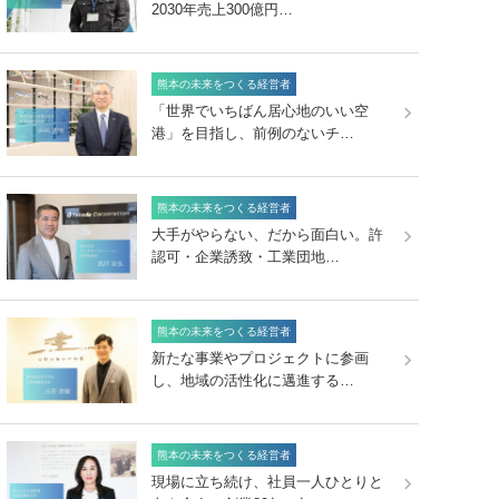
2030年売上300億円…
熊本の未来をつくる経営者
「世界でいちばん居心地のいい空
港」を目指し、前例のないチ…
熊本の未来をつくる経営者
大手がやらない、だから面白い。許
認可・企業誘致・工業団地…
熊本の未来をつくる経営者
新たな事業やプロジェクトに参画
し、地域の活性化に邁進する…
熊本の未来をつくる経営者
現場に立ち続け、社員一人ひとりと