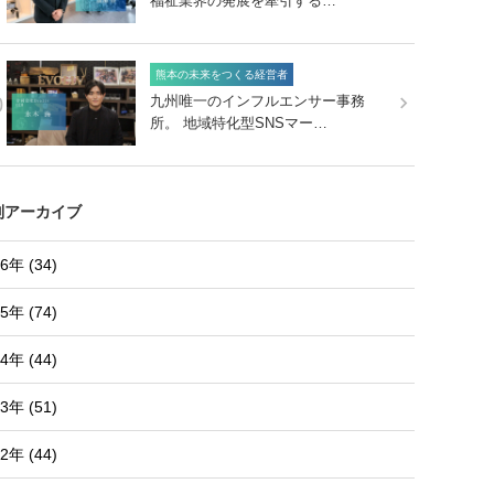
福祉業界の発展を牽引する…
熊本の未来をつくる経営者
0
九州唯一のインフルエンサー事務
所。 地域特化型SNSマー…
別アーカイブ
6年 (34)
5年 (74)
4年 (44)
3年 (51)
2年 (44)