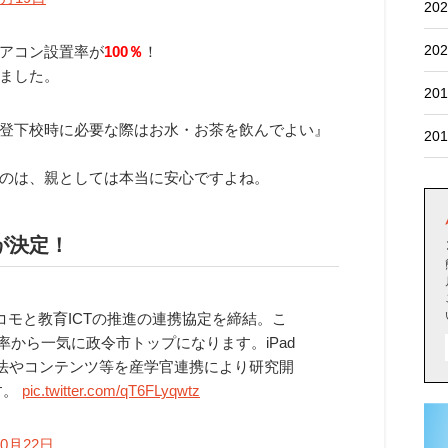
202
202
アコン設置率が
100％
！
ました。
201
登下校時に必要な際はお水・お茶を飲んでよい』
201
のは、親としては本当に安心ですよね。
が決定！
コモと教育ICTの推進の連携協定を締結。こ
率から一気に政令市トップになります。iPad
法やコンテンツ等を産学官連携により研究開
す。
pic.twitter.com/qT6FLyqwtz
10月22日