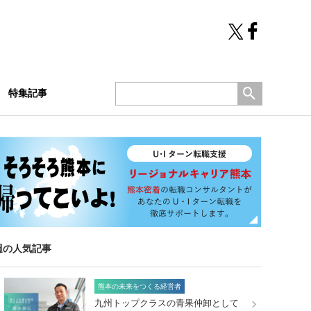
特集記事
週の人気記事
熊本の未来をつくる経営者
九州トップクラスの青果仲卸として