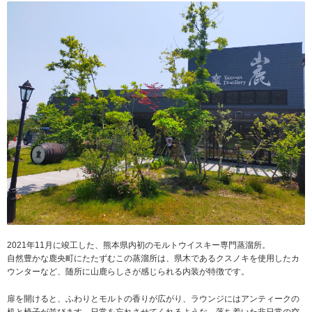
2021年11月に竣工した、熊本県内初のモルトウイスキー専門蒸溜所。
自然豊かな鹿央町にたたずむこの蒸溜所は、県木であるクスノキを使用したカ
ウンターなど、随所に山鹿らしさが感じられる内装が特徴です。
扉を開けると、ふわりとモルトの香りが広がり、ラウンジにはアンティークの
机と椅子が並びます。日常を忘れさせてくれるような、落ち着いた非日常の空