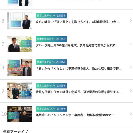
熊本の未来をつくる経営者
6
攻めの経営で「強い産交」を取りもどす。4期連続増収、5年…
熊本の未来をつくる経営者
7
グループ売上高200億円を達成。多角化経営で熊本から未来…
熊本の未来をつくる経営者
8
「食」から「くらし」に事業領域を拡大、新たな取り組みで持…
熊本の未来をつくる経営者
9
社員を信頼し任せる経営で急成長。福祉業界の発展を牽引する…
熊本の未来をつくる経営者
10
九州唯一のインフルエンサー事務所。 地域特化型SNSマー…
年別アーカイブ