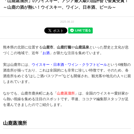
「山鹿蒸溜所」のウイスキー、アジア最大級の品評会で金賞受賞！
～山鹿の酒が熱い！ウイスキー、ワイン、日本酒、ビール～
2025.06.10
熊本県の北部に位置する
山鹿市
。
山鹿灯籠
や
山鹿温泉
といった歴史と文化が息
づくこの地域で、近年「
お酒
」が新たな注目を集めています。
実は山鹿市には、
ウイスキー・日本酒・ワイン・クラフトビール
という4種類の
酒造所が揃っており、これは全国的にも非常に珍しい特徴です。そのため、各
酒造所をめぐる“はしご酒バスツアー”なども開催され、観光客や地元の人々に親
しまれています。
なかでも、山鹿市鹿央町にある「
山鹿蒸溜所
」は、全国のウイスキー愛好家か
ら熱い視線を集める注目のスポットです。早速、ココクマ編集部スタッフが足
を運んできましたのでご紹介します。
山鹿蒸溜所