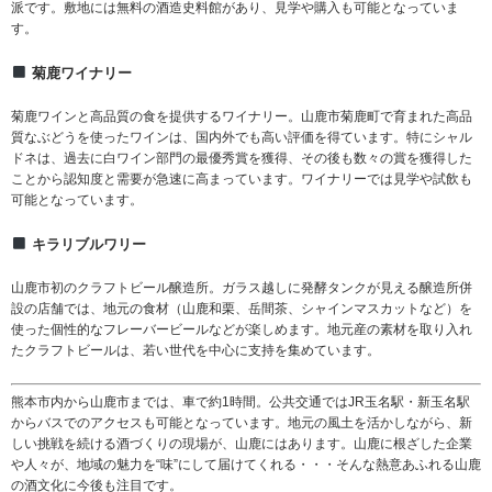
派です。敷地には無料の酒造史料館があり、見学や購入も可能となっていま
す。
菊鹿ワイナリー
菊鹿ワインと高品質の食を提供するワイナリー。山鹿市菊鹿町で育まれた高品
質なぶどうを使ったワインは、国内外でも高い評価を得ています。特にシャル
ドネは、過去に白ワイン部門の最優秀賞を獲得、その後も数々の賞を獲得した
ことから認知度と需要が急速に高まっています。ワイナリーでは見学や試飲も
可能となっています。
キラリブルワリー
山鹿市初のクラフトビール醸造所。ガラス越しに発酵タンクが見える醸造所併
設の店舗では、地元の食材（山鹿和栗、岳間茶、シャインマスカットなど）を
使った個性的なフレーバービールなどが楽しめます。地元産の素材を取り入れ
たクラフトビールは、若い世代を中心に支持を集めています。
熊本市内から山鹿市までは、車で約1時間。公共交通ではJR玉名駅・新玉名駅
からバスでのアクセスも可能となっています。地元の風土を活かしながら、新
しい挑戦を続ける酒づくりの現場が、山鹿にはあります。山鹿に根ざした企業
や人々が、地域の魅力を“味”にして届けてくれる・・・そんな熱意あふれる山鹿
の酒文化に今後も注目です。