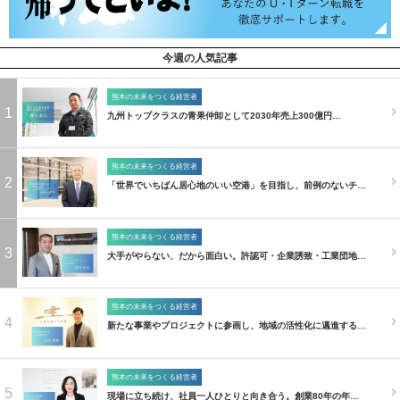
今週の人気記事
熊本の未来をつくる経営者
1
九州トップクラスの青果仲卸として2030年売上300億円…
熊本の未来をつくる経営者
2
「世界でいちばん居心地のいい空港」を目指し、前例のないチ…
熊本の未来をつくる経営者
3
大手がやらない、だから面白い。許認可・企業誘致・工業団地…
熊本の未来をつくる経営者
4
新たな事業やプロジェクトに参画し、地域の活性化に邁進する…
熊本の未来をつくる経営者
5
現場に立ち続け、社員一人ひとりと向き合う。創業80年の年…