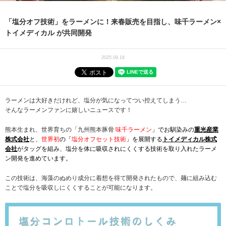
「塩分オフ技術」をラーメンに！来春販売を目指し、味千ラーメン×
トイメディカル が共同開発
2025.09.18
ラーメンは大好きだけれど、塩分が気になってつい控えてしまう…
そんなラーメンファンに嬉しいニュースです！
熊本生まれ、世界育ちの「九州熊本豚骨
味千ラーメン
」でお馴染みの
重光産業
株式会社
と、
世界初
の「
塩分オフセット技術
」を展開する
トイメディカル株式
会社
がタッグを組み、塩分を体に吸収されにくくする技術を取り入れたラーメ
ン開発を進めています。
この技術は、海藻のぬめり成分に着想を得て開発されたもので、麺に組み込む
ことで塩分を吸収しにくくすることが可能になります。