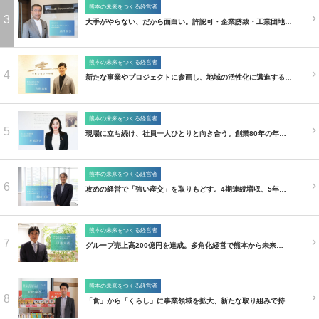
熊本の未来をつくる経営者
3
大手がやらない、だから面白い。許認可・企業誘致・工業団地…
熊本の未来をつくる経営者
4
新たな事業やプロジェクトに参画し、地域の活性化に邁進する…
熊本の未来をつくる経営者
5
現場に立ち続け、社員一人ひとりと向き合う。創業80年の年…
熊本の未来をつくる経営者
6
攻めの経営で「強い産交」を取りもどす。4期連続増収、5年…
熊本の未来をつくる経営者
7
グループ売上高200億円を達成。多角化経営で熊本から未来…
熊本の未来をつくる経営者
8
「食」から「くらし」に事業領域を拡大、新たな取り組みで持…