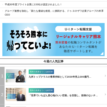
平成30年度ブライト企業に133社が認定されました！
グループ連携を強化し「新たな価値を創造」に挑戦する、ドゥ.ヨネザワ企業グループの米澤
CEO
今週の人気記事
熊本の未来をつくる経営者
1
九州トップクラスの青果仲卸として2030年売上300億円…
熊本の未来をつくる経営者
2
「世界でいちばん居心地のいい空港」を目指し、前例のないチ…