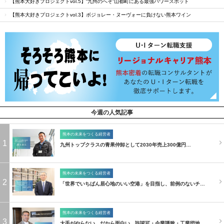
【熊本大好きプロジェクトvol.5】“九州のへそ”山都町にある最強パワースポット
【熊本大好きプロジェクトvol.3】ボジョレー・ヌーヴォーに負けない熊本ワイン
今週の人気記事
熊本の未来をつくる経営者
1
九州トップクラスの青果仲卸として2030年売上300億円…
熊本の未来をつくる経営者
2
「世界でいちばん居心地のいい空港」を目指し、前例のないチ…
熊本の未来をつくる経営者
3
大手がやらない、だから面白い。許認可・企業誘致・工業団地…