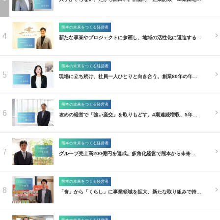
熊本の未来をつくる経営者
4
新たな事業やプロジェクトに参画し、地域の活性化に邁進する…
熊本の未来をつくる経営者
5
現場に立ち続け、社員一人ひとりと向き合う。創業80年の年…
熊本の未来をつくる経営者
6
攻めの経営で「強い産交」を取りもどす。4期連続増収、5年…
熊本の未来をつくる経営者
7
グループ売上高200億円を達成。多角化経営で熊本から未来…
熊本の未来をつくる経営者
8
「食」から「くらし」に事業領域を拡大、新たな取り組みで持…