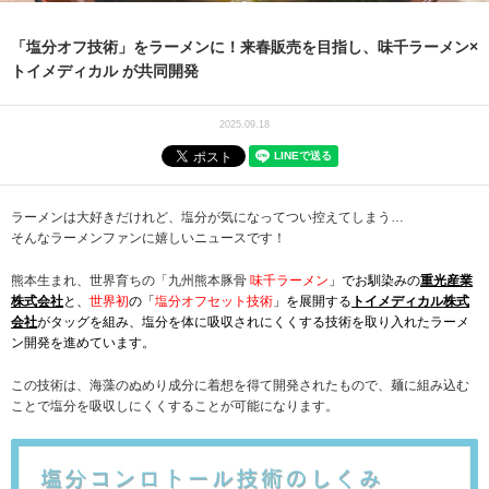
「塩分オフ技術」をラーメンに！来春販売を目指し、味千ラーメン×
トイメディカル が共同開発
2025.09.18
ラーメンは大好きだけれど、塩分が気になってつい控えてしまう…
そんなラーメンファンに嬉しいニュースです！
熊本生まれ、世界育ちの「九州熊本豚骨
味千ラーメン
」でお馴染みの
重光産業
株式会社
と、
世界初
の「
塩分オフセット技術
」を展開する
トイメディカル株式
会社
がタッグを組み、塩分を体に吸収されにくくする技術を取り入れたラーメ
ン開発を進めています。
この技術は、海藻のぬめり成分に着想を得て開発されたもので、麺に組み込む
ことで塩分を吸収しにくくすることが可能になります。