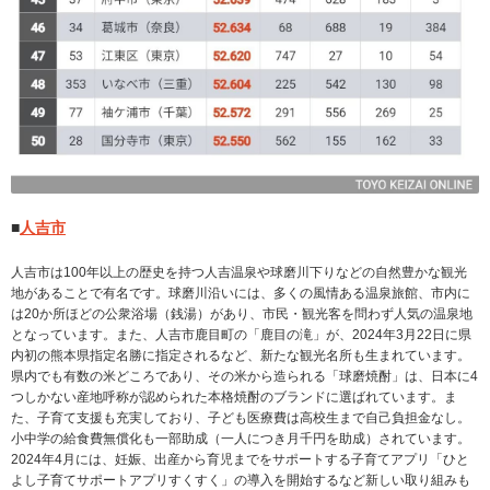
■
人吉市
人吉市は100年以上の歴史を持つ人吉温泉や球磨川下りなどの自然豊かな観光
地があることで有名です。球磨川沿いには、多くの風情ある温泉旅館、市内に
は20か所ほどの公衆浴場（銭湯）があり、市民・観光客を問わず人気の温泉地
となっています。また、人吉市鹿目町の「鹿目の滝」が、2024年3月22日に県
内初の熊本県指定名勝に指定されるなど、新たな観光名所も生まれています。
県内でも有数の米どころであり、その米から造られる「球磨焼酎」は、日本に4
つしかない産地呼称が認められた本格焼酎のブランドに選ばれています。ま
た、子育て支援も充実しており、子ども医療費は高校生まで自己負担金なし。
小中学の給食費無償化も一部助成（一人につき月千円を助成）されています。
2024年4月には、妊娠、出産から育児までをサポートする子育てアプリ「ひと
よし子育てサポートアプリすくすく」の導入を開始するなど新しい取り組みも