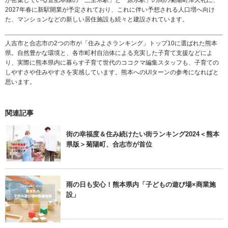
が密集している豊肥本線の「三里木駅」と「原水駅」の間の菊陽町津久礼に、
2027年春に新駅開業が予定されており、これに伴い予想される人口増へ向け
た、マンションなどの新しい居住施設も続々と建設されています。
人吉市と合志市の2つの市が「住みよさランキング」トップ10に選ばれた熊本
県。自然豊かな環境と、各市町村自治体による充実した子育て支援などによ
り、実際に熊本県内に暮らす子育て世代のココクマ編集スタッフも、子育ての
しやすさや住みやすさを実感しています。熊本へのUIターンの参考になればと
思います。
関連記事
街の幸福度＆住み続けたい街ランキング2024＜熊本
県版＞菊陽町、合志市が首位
雨の日も安心！熊本県内「子どもの遊び場×商業施
設」