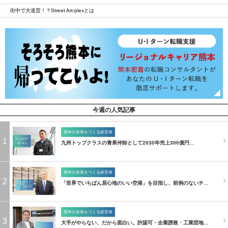
街中で大道芸！？Street Art-plexとは
今週の人気記事
熊本の未来をつくる経営者
1
九州トップクラスの青果仲卸として2030年売上300億円…
熊本の未来をつくる経営者
2
「世界でいちばん居心地のいい空港」を目指し、前例のないチ…
熊本の未来をつくる経営者
3
大手がやらない、だから面白い。許認可・企業誘致・工業団地…