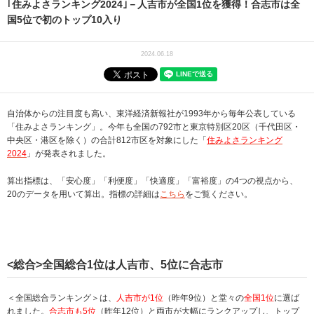
｢住みよさランキング2024｣－人吉市が全国1位を獲得！合志市は全
国5位で初のトップ10入り
2024.06.18
自治体からの注目度も高い、東洋経済新報社が1993年から毎年公表している
「住みよさランキング」。今年も全国の792市と東京特別区20区（千代田区・
中央区・港区を除く）の合計812市区を対象にした「
住みよさランキング
2024
」が発表されました。
算出指標は、「安心度」「利便度」「快適度」「富裕度」の4つの視点から、
20のデータを用いて算出。指標の詳細は
こちら
をご覧ください。
<総合>全国総合1位は人吉市、5位に合志市
＜全国総合ランキング＞は、
人吉市が1位
（昨年9位）と堂々の
全国1位
に選ば
れました。
合志市も5位
（昨年12位）と両市が大幅にランクアップし、トップ