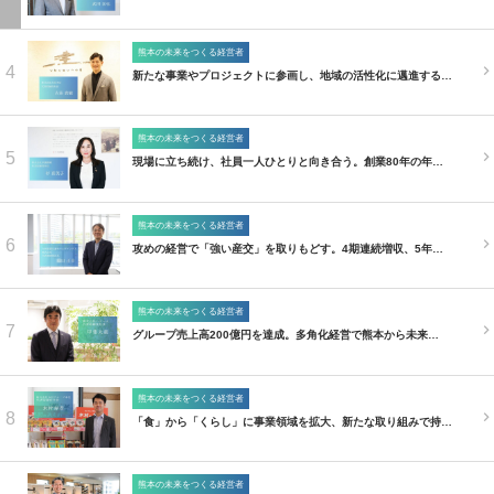
熊本の未来をつくる経営者
4
新たな事業やプロジェクトに参画し、地域の活性化に邁進する…
熊本の未来をつくる経営者
5
現場に立ち続け、社員一人ひとりと向き合う。創業80年の年…
熊本の未来をつくる経営者
6
攻めの経営で「強い産交」を取りもどす。4期連続増収、5年…
熊本の未来をつくる経営者
7
グループ売上高200億円を達成。多角化経営で熊本から未来…
熊本の未来をつくる経営者
8
「食」から「くらし」に事業領域を拡大、新たな取り組みで持…
熊本の未来をつくる経営者