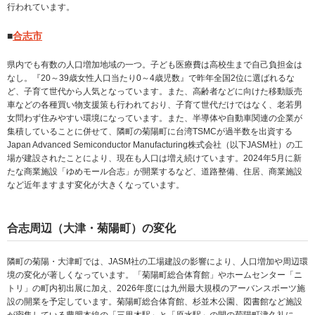
行われています。
■
合志市
県内でも有数の人口増加地域の一つ。子ども医療費は高校生まで自己負担金は
なし。『20～39歳女性人口当たり0～4歳児数』で昨年全国2位に選ばれるな
ど、子育て世代から人気となっています。また、高齢者などに向けた移動販売
車などの各種買い物支援策も行われており、子育て世代だけではなく、老若男
女問わず住みやすい環境になっています。また、半導体や自動車関連の企業が
集積していることに併せて、隣町の菊陽町に台湾TSMCが過半数を出資する
Japan Advanced Semiconductor Manufacturing株式会社（以下JASM社）の工
場が建設されたことにより、現在も人口は増え続けています。2024年5月に新
たな商業施設「ゆめモール合志」が開業するなど、道路整備、住居、商業施設
など近年ますます変化が大きくなっています。
合志周辺（大津・菊陽町）の変化
隣町の菊陽・大津町では、JASM社の工場建設の影響により、人口増加や周辺環
境の変化が著しくなっています。「菊陽町総合体育館」やホームセンター「ニ
トリ」の町内初出展に加え、2026年度には九州最大規模のアーバンスポーツ施
設の開業を予定しています。菊陽町総合体育館、杉並木公園、図書館など施設