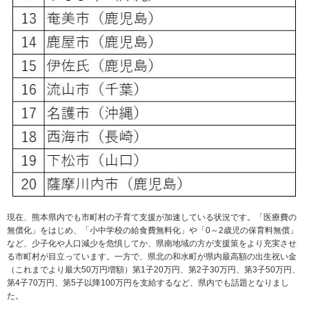
現在、熊本県内でも市町村の子育て支援が加速している状況です。「医療費の
無償化」をはじめ、「小中学校の給食費無料化」や「0～2歳児の保育料無償」
など、少子化や人口減少を危惧してか、県南地域の方が支援策をより充実させ
る市町村が目立っています。一方で、県北の和水町が県内最高額の出生祝い金
（これまでより最大50万円増額）第1子20万円、第2子30万円、第3子50万円、
第4子70万円、第5子以降100万円を支給するなど、県内でも話題となりまし
た。