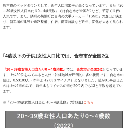
熊本市のベッドタウンとして、近年人口増加率が高くなっています。また『20
～39歳女性人口当たり0～4歳児数』では合志市が全国2位など、子育て世代に
人気です。また、隣町の菊陽町に台湾の大手メーカー「TSMC」の進出が決ま
り、新工場の建設や道路整備、住居、商業施設など近年、変化が大きく見られ
ます。
｢4歳以下の子供｣女性人口比では、合志市が全国2位
『20～39歳女性人口当たり0～4歳児数』
では、
合志市が全国2位
となっていま
す。上位30位をみてみると九州・沖縄地域が圧倒的に多い状況です。合志市の
値は、0.53103人（昨年より2.03％マイナス）となりました。値が0.5を超えた
のは上位6市のみで、前年比もマイナスの市が20位内でも13と半数を超えてい
ます。
※『20～39歳女性人口当たり0～4歳児数』の詳細は
こちら