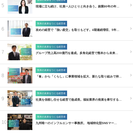
熊本の未来をつくる経営者
5
現場に立ち続け、社員一人ひとりと向き合う。創業80年の年…
熊本の未来をつくる経営者
6
攻めの経営で「強い産交」を取りもどす。4期連続増収、5年…
熊本の未来をつくる経営者
7
グループ売上高200億円を達成。多角化経営で熊本から未来…
熊本の未来をつくる経営者
8
「食」から「くらし」に事業領域を拡大、新たな取り組みで持…
熊本の未来をつくる経営者
9
社員を信頼し任せる経営で急成長。福祉業界の発展を牽引する…
熊本の未来をつくる経営者
10
九州唯一のインフルエンサー事務所。 地域特化型SNSマー…