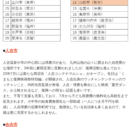
■
人吉市
人吉温泉や市の中心部には球磨川があり、九州山地の山々に囲まれた自然豊か
な場所です。3年前に豪雨災害に見舞われましたが、復興活動も進んでおり、
23年7月には新たな商店街「人吉コンテナマルシェ」がオープン。先日は「く
まもと復興映画祭特別編」が開催され、人吉出身のウッチャンナンチャンのウ
ッチャンこと、内村光良監督が来場、人吉・球磨を舞台にした映画「夏空ダン
ス」が上映されるなど、復興への明るい話題も多いです。
また、子育て支援も充実しており、7月から子ども医療費の無料化も高校生まで
拡充されます。小中学の給食費無償化も一部助成（一人につき月千円を助
成）。人吉球磨の近隣市町村では、無償化している自治体も多くあるので、今
後は更に充実するかもしれません。
■
合志市