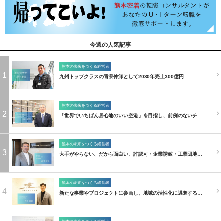
今週の人気記事
熊本の未来をつくる経営者
1
九州トップクラスの青果仲卸として2030年売上300億円…
熊本の未来をつくる経営者
2
「世界でいちばん居心地のいい空港」を目指し、前例のないチ…
熊本の未来をつくる経営者
3
大手がやらない、だから面白い。許認可・企業誘致・工業団地…
熊本の未来をつくる経営者
4
新たな事業やプロジェクトに参画し、地域の活性化に邁進する…