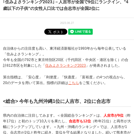
｢住みよさランキング2023｣－人吉市が全国で9位にランクイン、”4
歳以下の子供”の女性人口比では合志市が全国2位に
2023.06.27
自治体からの注目度も高い、東洋経済新報社が1993年から毎年公表している
「住みよさランキング」。
今年も全国の792市と東京特別区20区（千代田区・中央区・港区を除く）の合
計812市区を対象にした「
住みよさランキング2023
」が発表されました。
算出指標は、「安心度」「利便度」「快適度」「富裕度」の4つの視点から、
20のデータを用いて算出。指標の詳細は
こちら
をご覧ください。
<総合> 今年も九州沖縄1位に人吉市、2位に合志市
県内の自治体に注目してみます。＜全国総合ランキング＞は、
人吉市が9位
（昨
年17位）と初のトップ10入りを果たし、
合志市も12位
（昨年21位）と両市が大
幅にランクアップしています。＜九州・沖縄のランキング＞では、人吉市が1
位、合志市が2位と昨年に続き、首位を守る結果となりました。続いて熊本市が