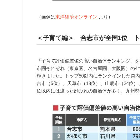
（画像は
東洋経済オンライン
より）
＜子育て編＞ 合志市が全国1位 ト
「子育て評価偏差値の高い自治体ランキング」を全
市圏それぞれ（東京圏、名古屋圏、大阪圏）の4
輝きました。トップ50以内にランクインした県内
吉市（5位）、天草市（18位）、山鹿市（24位）
位以内には違った顔ぶれの自治体が多く、九州勢