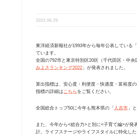
2022.06.29
東洋経済新報社が1993年から毎年公表している
ています。
全国の792市と東京特別区20区（千代田区・中
みよさランキング2022
」が発表されました。
算出指標は、安心度・利便度・快適度・富裕度の
指標の詳細は
こちら
をご覧ください。
全国総合トップ50に今年も熊本県の「
人吉市
」と
また、今年から<総合力>と別に<子育て編>が発
計。ライフステージやライフスタイルに特化した