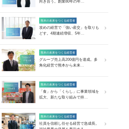
向き合う。創業80年の年…
熊本の未来をつくる経営者
攻めの経営で「強い産交」を取りも
どす。4期連続増収、5年…
熊本の未来をつくる経営者
グループ売上高200億円を達成。多
角化経営で熊本から未来…
熊本の未来をつくる経営者
「食」から「くらし」に事業領域を
拡大、新たな取り組みで持…
熊本の未来をつくる経営者
社員を信頼し任せる経営で急成長。