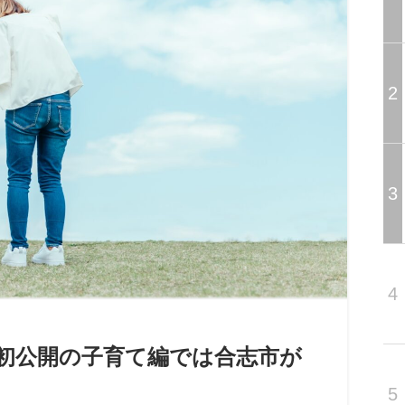
2
3
4
｣－初公開の子育て編では合志市が
5