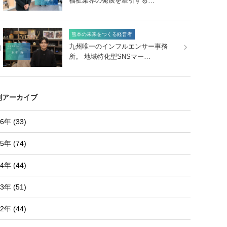
福祉業界の発展を牽引する…
熊本の未来をつくる経営者
0
九州唯一のインフルエンサー事務
所。 地域特化型SNSマー…
別アーカイブ
6年 (33)
5年 (74)
4年 (44)
3年 (51)
2年 (44)