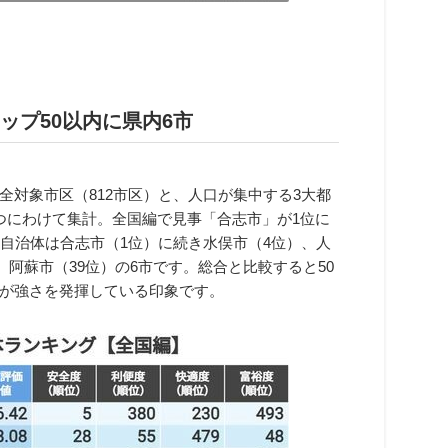
ップ50以内に県内6市
対象市区（812市区）と、人口が集中する3大都
つにわけて集計。全国編で見事「合志市」が1位に
自治体は合志市（1位）に続き水俣市（4位）、人
、阿蘇市（39位）の6市です。総合と比較すると50
が強さを発揮している印象です。