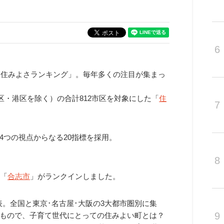
6
「住みよさランキング」。毎年多くの注目が集まっ
央区・港区を除く）の合計812市区を対象にした「
住
7
4つの視点からなる20指標を採用。
8
「
合志市
」がランクインしました。
表。全国と東京･名古屋･大阪の3大都市圏別に集
9
もので、子育て世代にとっての住みよい町とは？