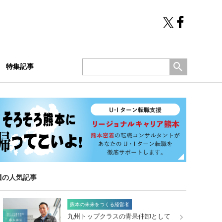
特集記事
週の人気記事
熊本の未来をつくる経営者
九州トップクラスの青果仲卸として