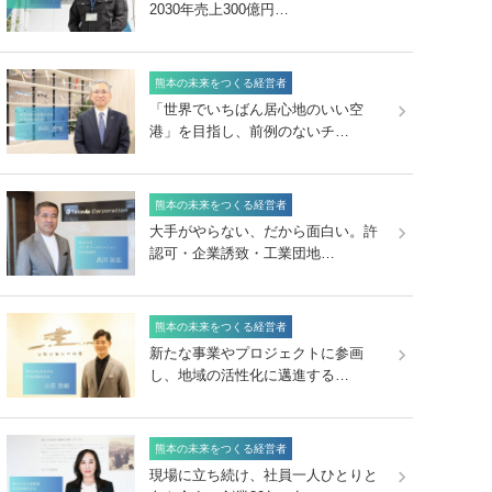
2030年売上300億円…
熊本の未来をつくる経営者
「世界でいちばん居心地のいい空
港」を目指し、前例のないチ…
熊本の未来をつくる経営者
大手がやらない、だから面白い。許
認可・企業誘致・工業団地…
熊本の未来をつくる経営者
新たな事業やプロジェクトに参画
し、地域の活性化に邁進する…
熊本の未来をつくる経営者
現場に立ち続け、社員一人ひとりと