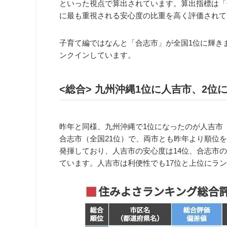
といった視点で算出されています。算出指標は「住
に最も重視される安心度の比重を高く評価されて
子育て編ではなんと「合志市」が全国1位に輝きま
ンクインしています。
<総合> 九州沖縄1位に人吉市、2位
昨年と同様、九州沖縄で1位になったのが人吉市（
合志市（全国21位）で、両市とも昨年より順位
発揮しており、人吉市の安心度は14位、合志市の
ています。人吉市は利便性でも17位と上位にラ