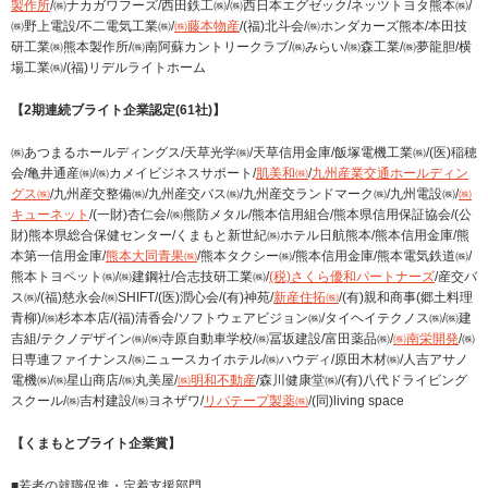
製作所
/㈱ナカガワフーズ/西田鉄工㈱/㈱西日本エグゼック/ネッツトヨタ熊本㈱/
㈱野上電設/不二電気工業㈱/
㈱藤本物産
/(福)北斗会/㈱ホンダカーズ熊本/本田技
研工業㈱熊本製作所/㈱南阿蘇カントリークラブ/㈱みらい/㈱森工業/㈱夢龍胆/横
場工業㈱/(福)リデルライトホーム
【2期連続ブライト企業認定(61社)】
㈱あつまるホールディングス/天草光学㈱/天草信用金庫/飯塚電機工業㈱/(医)稲穂
会/亀井通産㈱/㈱カメイビジネスサポート/
肌美和㈱
/
九州産業交通ホールディン
グス㈱
/九州産交整備㈱/九州産交バス㈱/九州産交ランドマーク㈱/九州電設㈱/
㈱
キューネット
/(一財)杏仁会/㈱熊防メタル/熊本信用組合/熊本県信用保証協会/(公
財)熊本県総合保健センター/くまもと新世紀㈱ホテル日航熊本/熊本信用金庫/熊
本第一信用金庫/
熊本大同青果㈱
/熊本タクシー㈱/熊本信用金庫/熊本電気鉄道㈱/
熊本トヨペット㈱/㈱建鋼社/合志技研工業㈱/
(税)さくら優和パートナーズ
/産交バ
ス㈱/(福)慈永会/㈱SHIFT/(医)潤心会/(有)神苑/
新産住拓㈱
/(有)親和商事(郷土料理
青柳)/㈱杉本本店/(福)清香会/ソフトウェアビジョン㈱/タイヘイテクノス㈱/㈱建
吉組/テクノデザイン㈱/㈱寺原自動車学校/㈱冨坂建設/富田薬品㈱/
㈱南栄開発
/㈱
日専連ファイナンス/㈱ニュースカイホテル/㈱ハウディ/原田木材㈱/人吉アサノ
電機㈱/㈱星山商店/㈱丸美屋/
㈱明和不動産
/森川健康堂㈱/(有)八代ドライビング
スクール/㈱吉村建設/㈱ヨネザワ/
リバテープ製薬㈱
/(同)living space
【くまもとブライト企業賞】
■若者の就職促進・定着支援部門