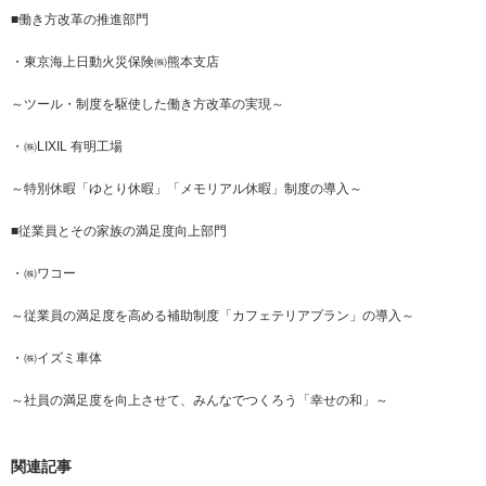
■働き方改革の推進部門
・東京海上日動火災保険㈱熊本支店
～ツール・制度を駆使した働き方改革の実現～
・㈱LIXIL 有明工場
～特別休暇「ゆとり休暇」「メモリアル休暇」制度の導入～
■従業員とその家族の満足度向上部門
・㈱ワコー
～従業員の満足度を高める補助制度「カフェテリアプラン」の導入～
・㈱イズミ車体
～社員の満足度を向上させて、みんなでつくろう「幸せの和」～
関連記事