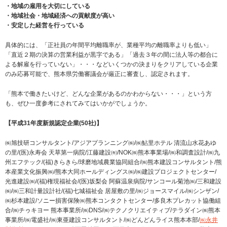
・地域の雇用を大切にしている
・地域社会・地域経済への貢献度が高い
・安定した経営を行っている
具体的には、「正社員の年間平均離職率が、業種平均の離職率よりも低い」
「直近２期の決算の営業利益が黒字である」「過去３年の間に法人等の都合に
よる解雇を行っていない」・・・などいくつかの決まりをクリアしている企業
のみ応募可能で、熊本県労働審議会が厳正に審査し、認定されます。
「熊本で働きたいけど、どんな企業があるのかわからない・・・」という方
も、ぜひ一度参考にされてみてはいかがでしょうか。
【平成31年度新規認定企業(50社)】
㈱旭技研コンサルタント/アジアプランニング㈱/㈱鮎里ホテル 清流山水花あゆ
の里/(医)永寿会 天草第一病院/江藤建設㈲/NOK㈱熊本事業場/㈱和調査設計/㈱九
州エフテック/(福)きらきら/球磨地域農業協同組合/㈱熊本建設コンサルタント/熊
本産業文化振興㈱/熊本大同ホールディングス㈱/㈱建設プロジェクトセンター/
光進建設㈱/(福)権現福祉会/(医)坂梨会 阿蘇温泉病院/サンコール菊池㈱/三和建設
㈱/㈱三和計量設計社/(福)七城福祉会 居屋敷の里/㈱ジョースマイル/㈱シンザン/
㈱杉本建設/ソニー損害保険㈱熊本コンタクトセンター/多良木プレカット協働組
合/㈱チゥキヨー 熊本事業所/㈱DNS/㈱テクノクリエイティブ/テラダイン㈱熊本
事業所/㈱電盛社/㈱東亜建設コンサルタント/㈱どんどんライス熊本本部/
㈱永井