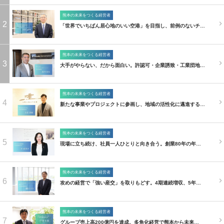
熊本の未来をつくる経営者
2
「世界でいちばん居心地のいい空港」を目指し、前例のないチ…
熊本の未来をつくる経営者
3
大手がやらない、だから面白い。許認可・企業誘致・工業団地…
熊本の未来をつくる経営者
4
新たな事業やプロジェクトに参画し、地域の活性化に邁進する…
熊本の未来をつくる経営者
5
現場に立ち続け、社員一人ひとりと向き合う。創業80年の年…
熊本の未来をつくる経営者
6
攻めの経営で「強い産交」を取りもどす。4期連続増収、5年…
熊本の未来をつくる経営者
7
グループ売上高200億円を達成。多角化経営で熊本から未来…