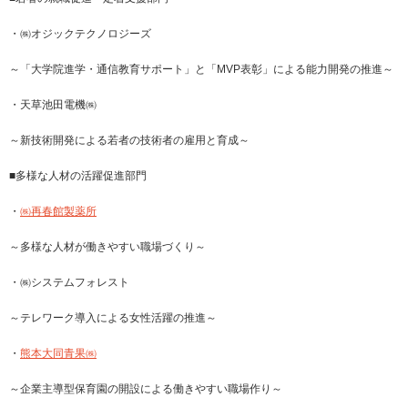
・㈱オジックテクノロジーズ
～「大学院進学・通信教育サポート」と「MVP表彰」による能力開発の推進～
・天草池田電機㈱
～新技術開発による若者の技術者の雇用と育成～
■多様な人材の活躍促進部門
・
㈱再春館製薬所
～多様な人材が働きやすい職場づくり～
・㈱システムフォレスト
～テレワーク導入による女性活躍の推進～
・
熊本大同青果㈱
～企業主導型保育園の開設による働きやすい職場作り～