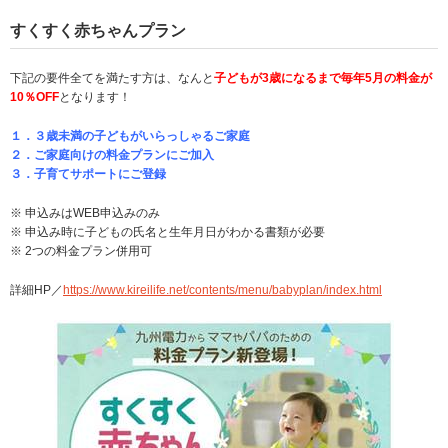
すくすく赤ちゃんプラン
下記の要件全てを満たす方は、なんと
子どもが3歳になるまで毎年5月の料金が
10％OFF
となります！
１．３歳未満の子どもがいらっしゃるご家庭
２．ご家庭向けの料金プランにご加入
３．子育てサポートにご登録
※ 申込みはWEB申込みのみ
※ 申込み時に子どもの氏名と生年月日がわかる書類が必要
※ 2つの料金プラン併用可
詳細HP／
https://www.kireilife.net/contents/menu/babyplan/index.html