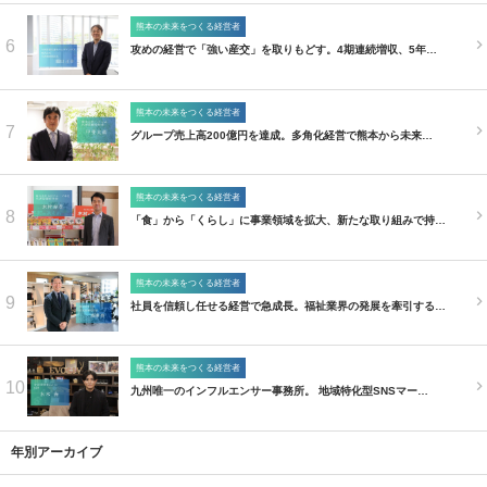
熊本の未来をつくる経営者
6
攻めの経営で「強い産交」を取りもどす。4期連続増収、5年…
熊本の未来をつくる経営者
7
グループ売上高200億円を達成。多角化経営で熊本から未来…
熊本の未来をつくる経営者
8
「食」から「くらし」に事業領域を拡大、新たな取り組みで持…
熊本の未来をつくる経営者
9
社員を信頼し任せる経営で急成長。福祉業界の発展を牽引する…
熊本の未来をつくる経営者
10
九州唯一のインフルエンサー事務所。 地域特化型SNSマー…
年別アーカイブ