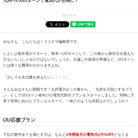
九州へのUIJターンで電気代がお得に！
2019.04.04
みなさん、こんにちは！ココクマ編集部です。
いよいよ新年度がスタート。熊本へUIJターンして、この春から新生活を迎えた
方もいらっしゃるのではないでしょうか。引越しや新居の準備など、UIJターン
には様々な費用がかかりますよね。
「少しでも生活費を抑えたい・・・！」
そんなみなさんに朗報です！九州電力がこの春から、「九州を元気にするプラ
ン」としてUIJターン者向けの電気代割引プランをスタートしました。同時に子
育て世帯に向けたプランもスタート。一体どのような内容なのでしょうか？
IJU応援プラン
下記の要件全てを満たす方は、なんと
1年間毎月の電気代が5%OFF
となりま