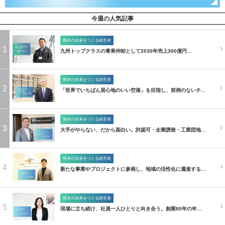
今週の人気記事
熊本の未来をつくる経営者
1
九州トップクラスの青果仲卸として2030年売上300億円…
熊本の未来をつくる経営者
2
「世界でいちばん居心地のいい空港」を目指し、前例のないチ…
熊本の未来をつくる経営者
3
大手がやらない、だから面白い。許認可・企業誘致・工業団地…
熊本の未来をつくる経営者
4
新たな事業やプロジェクトに参画し、地域の活性化に邁進する…
熊本の未来をつくる経営者
5
現場に立ち続け、社員一人ひとりと向き合う。創業80年の年…