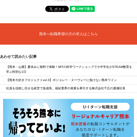
この記事をシェアしよう！
熊本へ転職希望の方の求人はこちら
あわせて読みたい記事
【熊本・山鹿】夏休みに無料で体験！MITの科学ワークショップで小中学生がSTEAM教育を
学ぶ特別な1日
【熊本大好きプロジェクトvol.3】ボジョレー・ヌーヴォーに負けない熊本ワイン
社員を信頼し任せる経営で急成長。福祉業界の発展を牽引する株式会社千広の廣瀬社長