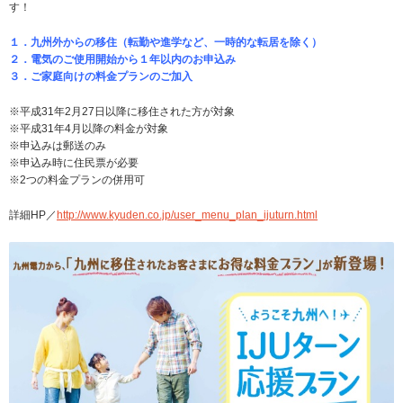
す！
１．九州外からの移住（転勤や進学など、一時的な転居を除く）
２．電気のご使用開始から１年以内のお申込み
３．ご家庭向けの料金プランのご加入
※平成31年2月27日以降に移住された方が対象
※平成31年4月以降の料金が対象
※申込みは郵送のみ
※申込み時に住民票が必要
※2つの料金プランの併用可
詳細HP／
http://www.kyuden.co.jp/user_menu_plan_ijuturn.html