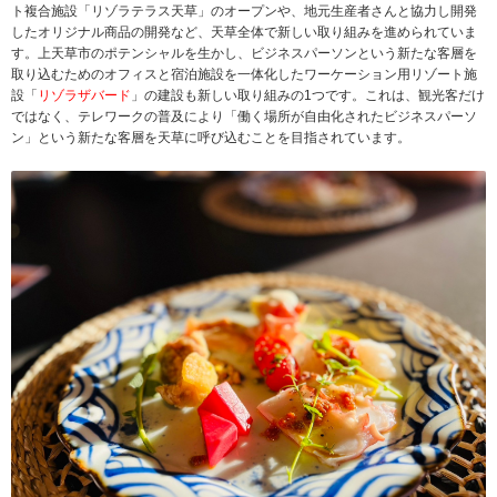
ト複合施設「リゾラテラス天草」のオープンや、地元生産者さんと協力し開発
したオリジナル商品の開発など、天草全体で新しい取り組みを進められていま
す。上天草市のポテンシャルを生かし、ビジネスパーソンという新たな客層を
取り込むためのオフィスと宿泊施設を一体化したワーケーション用リゾート施
設「
リゾラザバード
」の建設も新しい取り組みの1つです。これは、観光客だけ
ではなく、テレワークの普及により「働く場所が自由化されたビジネスパーソ
ン」という新たな客層を天草に呼び込むことを目指されています。