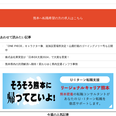
熊本へ転職希望の方の求人はこちら
あわせて読みたい記事
「ONE PIECE」キャラクター像、追加設置場所決定！山鹿灯籠のゴーイングメリー号も公開
中
株式会社果実堂が「日本DX大賞2024」で大賞を受賞！
熊本県内の渋滞解消へ期待！変わりゆく県内交通インフラ事情
今週の人気記事