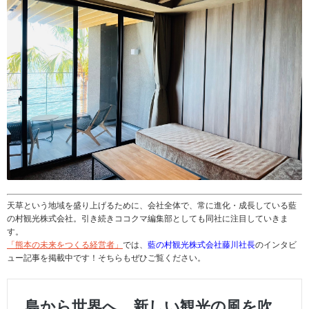
天草という地域を盛り上げるために、会社全体で、常に進化・成長している藍
の村観光株式会社。引き続きココクマ編集部としても同社に注目していきま
す。
「熊本の未来をつくる経営者」
では、
藍の村観光株式会社藤川社長
のインタビ
ュー記事を掲載中です！そちらもぜひご覧ください。