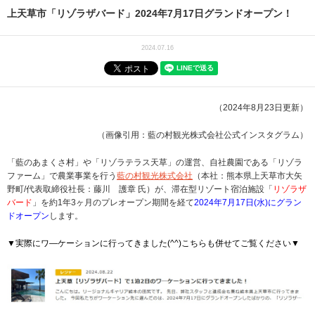
上天草市「リゾラザバード」2024年7月17日グランドオープン！
2024.07.16
（2024年8月23日更新）
（画像引用：藍の村観光株式会社公式インスタグラム）
「藍のあまくさ村」や「リゾラテラス天草」の運営、自社農園である「リゾラ
ファーム」で農業事業を行う
藍の村観光株式会社
（本社：熊本県上天草市大矢
野町/代表取締役社長：藤川 護章 氏）が、滞在型リゾート宿泊施設「
リゾラザ
バード
」を約1年3ヶ月のプレオープン期間を経て
2024年7月17日(水)にグラン
ドオープン
します。
▼実際にワ―ケーションに行ってきました(^^)こちらも併せてご覧ください▼