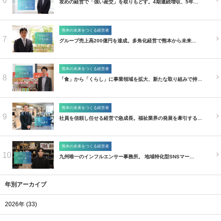
6
攻めの経営で「強い産交」を取りもどす。4期連続増収、5年…
熊本の未来をつくる経営者
7
グループ売上高200億円を達成。多角化経営で熊本から未来…
熊本の未来をつくる経営者
8
「食」から「くらし」に事業領域を拡大、新たな取り組みで持…
熊本の未来をつくる経営者
9
社員を信頼し任せる経営で急成長。福祉業界の発展を牽引する…
熊本の未来をつくる経営者
10
九州唯一のインフルエンサー事務所。 地域特化型SNSマー…
年別アーカイブ
2026年 (33)