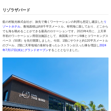
リゾラザバード
藍の村観光株式会社が、旅先で働くワーケーションの利用も想定し建設した
リ
ゾートホテル
。敷地面積は約8千平方メートル。有明海に面しており、どこから
でも海を眺めることができる最高のロケーションです。2023年4月に、上天草
市初のワ―ケーション用宿泊施設として、南国風コテージ8棟とコワーキングス
ペース（50席）を先行開業しました。今回、1階にサウナと約120平方メートル
のプール、2階に天草地域の食材を使ったレストランが入った棟を増設し
2024
年7月17日(水)にグランドオープン
することとなりました。