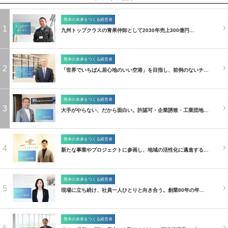
熊本の未来をつくる経営者
1
九州トップクラスの青果仲卸として2030年売上300億円…
熊本の未来をつくる経営者
2
「世界でいちばん居心地のいい空港」を目指し、前例のないチ…
熊本の未来をつくる経営者
3
大手がやらない、だから面白い。許認可・企業誘致・工業団地…
熊本の未来をつくる経営者
4
新たな事業やプロジェクトに参画し、地域の活性化に邁進する…
熊本の未来をつくる経営者
5
現場に立ち続け、社員一人ひとりと向き合う。創業80年の年…
熊本の未来をつくる経営者