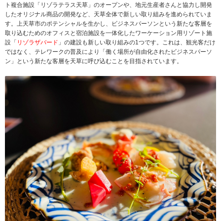
ト複合施設「リゾラテラス天草」のオープンや、地元生産者さんと協力し開発
したオリジナル商品の開発など、天草全体で新しい取り組みを進められていま
す。上天草市のポテンシャルを生かし、ビジネスパーソンという新たな客層を
取り込むためのオフィスと宿泊施設を一体化したワーケーション用リゾート施
設「
リゾラザバード
」の建設も新しい取り組みの1つです。これは、観光客だけ
ではなく、テレワークの普及により「働く場所が自由化されたビジネスパーソ
ン」という新たな客層を天草に呼び込むことを目指されています。