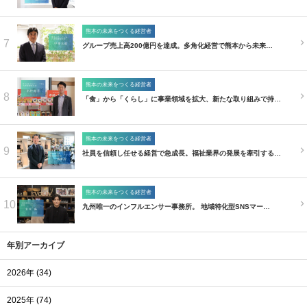
熊本の未来をつくる経営者
7
グループ売上高200億円を達成。多角化経営で熊本から未来…
熊本の未来をつくる経営者
8
「食」から「くらし」に事業領域を拡大、新たな取り組みで持…
熊本の未来をつくる経営者
9
社員を信頼し任せる経営で急成長。福祉業界の発展を牽引する…
熊本の未来をつくる経営者
10
九州唯一のインフルエンサー事務所。 地域特化型SNSマー…
年別アーカイブ
2026年 (34)
2025年 (74)