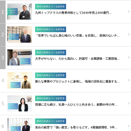
熊本の未来をつくる経営者
1
九州トップクラスの青果仲卸として2030年売上300億円…
熊本の未来をつくる経営者
2
「世界でいちばん居心地のいい空港」を目指し、前例のないチ…
熊本の未来をつくる経営者
3
大手がやらない、だから面白い。許認可・企業誘致・工業団地…
熊本の未来をつくる経営者
4
新たな事業やプロジェクトに参画し、地域の活性化に邁進する…
熊本の未来をつくる経営者
5
現場に立ち続け、社員一人ひとりと向き合う。創業80年の年…
熊本の未来をつくる経営者
6
攻めの経営で「強い産交」を取りもどす。4期連続増収、5年…