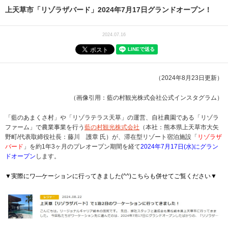
上天草市「リゾラザバード」2024年7月17日グランドオープン！
2024.07.16
（2024年8月23日更新）
（画像引用：藍の村観光株式会社公式インスタグラム）
「藍のあまくさ村」や「リゾラテラス天草」の運営、自社農園である「リゾラ
ファーム」で農業事業を行う
藍の村観光株式会社
（本社：熊本県上天草市大矢
野町/代表取締役社長：藤川 護章 氏）が、滞在型リゾート宿泊施設「
リゾラザ
バード
」を約1年3ヶ月のプレオープン期間を経て
2024年7月17日(水)にグラン
ドオープン
します。
▼実際にワ―ケーションに行ってきました(^^)こちらも併せてご覧ください▼