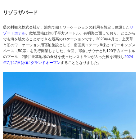
リゾラザバード
藍の村観光株式会社が、旅先で働くワーケーションの利用も想定し建設した
リ
ゾートホテル
。敷地面積は約8千平方メートル。有明海に面しており、どこから
でも海を眺めることができる最高のロケーションです。2023年4月に、上天草
市初のワ―ケーション用宿泊施設として、南国風コテージ8棟とコワーキングス
ペース（50席）を先行開業しました。今回、1階にサウナと約120平方メートル
のプール、2階に天草地域の食材を使ったレストランが入った棟を増設し
2024
年7月17日(水)にグランドオープン
することとなりました。