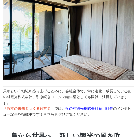
天草という地域を盛り上げるために、会社全体で、常に進化・成長している藍
の村観光株式会社。引き続きココクマ編集部としても同社に注目していきま
す。
「熊本の未来をつくる経営者」
では、
藍の村観光株式会社藤川社長
のインタビ
ュー記事を掲載中です！そちらもぜひご覧ください。