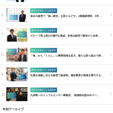
熊本の未来をつくる経営者
6
攻めの経営で「強い産交」を取りもどす。4期連続増収、5年…
熊本の未来をつくる経営者
7
グループ売上高200億円を達成。多角化経営で熊本から未来…
熊本の未来をつくる経営者
8
「食」から「くらし」に事業領域を拡大、新たな取り組みで持…
熊本の未来をつくる経営者
9
社員を信頼し任せる経営で急成長。福祉業界の発展を牽引する…
熊本の未来をつくる経営者
10
九州唯一のインフルエンサー事務所。 地域特化型SNSマー…
年別アーカイブ