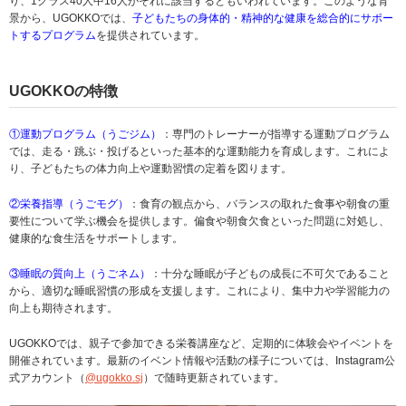
り、1クラス40人中16人がそれに該当するともいわれています。このような背
景から、UGOKKOでは、
子どもたちの身体的・精神的な健康を総合的にサポー
トするプログラム
を提供されています。
UGOKKOの特徴
①運動プログラム（うごジム）
：専門のトレーナーが指導する運動プログラム
では、走る・跳ぶ・投げるといった基本的な運動能力を育成します。これによ
り、子どもたちの体力向上や運動習慣の定着を図ります。
②栄養指導（うごモグ）
：食育の観点から、バランスの取れた食事や朝食の重
要性について学ぶ機会を提供します。偏食や朝食欠食といった問題に対処し、
健康的な食生活をサポートします。
③睡眠の質向上（うごネム）
：十分な睡眠が子どもの成長に不可欠であること
から、適切な睡眠習慣の形成を支援します。これにより、集中力や学習能力の
向上も期待されます。
UGOKKOでは、親子で参加できる栄養講座など、定期的に体験会やイベントを
開催されています。最新のイベント情報や活動の様子については、Instagram公
式アカウント（
@ugokko.sj
）で随時更新されています。