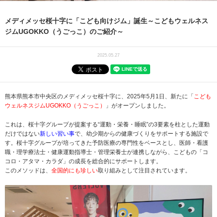
メディメッセ桜十字に「こども向けジム」誕生～こどもウェルネス
ジムUGOKKO（うごっこ）のご紹介～
2025.05.27
熊本県熊本市中央区のメディメッセ桜十字に、2025年5月1日、新たに「
こども
ウェルネスジムUGOKKO（うごっこ）
」がオープンしました。
これは、桜十字グループが提案する“運動・栄養・睡眠”の3要素を柱とした運動
だけではない
新しい習い事
で、幼少期からの健康づくりをサポートする施設で
す。桜十字グループが培ってきた予防医療の専門性をベースとし、医師・看護
職・理学療法士・健康運動指導士・管理栄養士が連携しながら、こどもの「コ
コロ・アタマ・カラダ」の成長を総合的にサポートします。
このメソッドは、
全国的にも珍しい
取り組みとして注目されています。