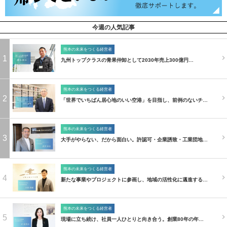
今週の人気記事
熊本の未来をつくる経営者
1
九州トップクラスの青果仲卸として2030年売上300億円…
熊本の未来をつくる経営者
2
「世界でいちばん居心地のいい空港」を目指し、前例のないチ…
熊本の未来をつくる経営者
3
大手がやらない、だから面白い。許認可・企業誘致・工業団地…
熊本の未来をつくる経営者
4
新たな事業やプロジェクトに参画し、地域の活性化に邁進する…
熊本の未来をつくる経営者
5
現場に立ち続け、社員一人ひとりと向き合う。創業80年の年…