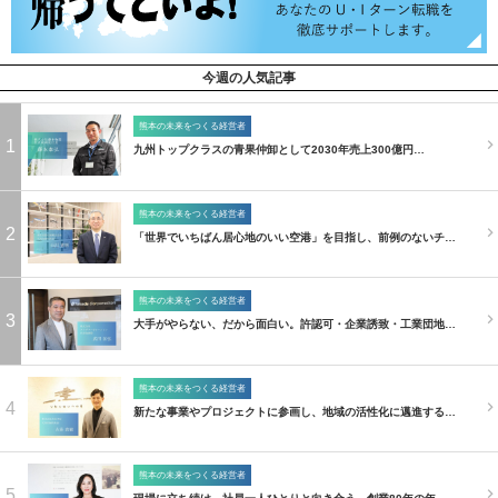
今週の人気記事
熊本の未来をつくる経営者
1
九州トップクラスの青果仲卸として2030年売上300億円…
熊本の未来をつくる経営者
2
「世界でいちばん居心地のいい空港」を目指し、前例のないチ…
熊本の未来をつくる経営者
3
大手がやらない、だから面白い。許認可・企業誘致・工業団地…
熊本の未来をつくる経営者
4
新たな事業やプロジェクトに参画し、地域の活性化に邁進する…
熊本の未来をつくる経営者
5