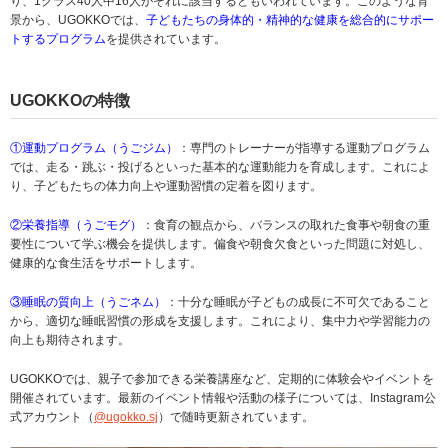
り、1クラス40人中16人がそれに該当するともいわれています。このような背
景から、UGOKKOでは、
子どもたちの身体的・精神的な健康を総合的にサポー
トするプログラム
を提供されています。
UGOKKOの特徴
①運動プログラム（うごジム）
：専門のトレーナーが指導する運動プログラム
では、走る・跳ぶ・投げるといった基本的な運動能力を育成します。これによ
り、子どもたちの体力向上や運動習慣の定着を図ります。
②栄養指導（うごモグ）
：食育の観点から、バランスの取れた食事や朝食の重
要性について学ぶ機会を提供します。偏食や朝食欠食といった問題に対処し、
健康的な食生活をサポートします。
③睡眠の質向上（うごネム）
：十分な睡眠が子どもの成長に不可欠であること
から、適切な睡眠習慣の形成を支援します。これにより、集中力や学習能力の
向上も期待されます。
UGOKKOでは、親子で参加できる栄養講座など、定期的に体験会やイベントを
開催されています。最新のイベント情報や活動の様子については、Instagram公
式アカウント（
@ugokko.sj
）で随時更新されています。