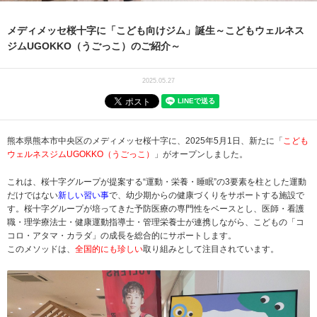
メディメッセ桜十字に「こども向けジム」誕生～こどもウェルネス
ジムUGOKKO（うごっこ）のご紹介～
2025.05.27
熊本県熊本市中央区のメディメッセ桜十字に、2025年5月1日、新たに「
こども
ウェルネスジムUGOKKO（うごっこ）
」がオープンしました。
これは、桜十字グループが提案する“運動・栄養・睡眠”の3要素を柱とした運動
だけではない
新しい習い事
で、幼少期からの健康づくりをサポートする施設で
す。桜十字グループが培ってきた予防医療の専門性をベースとし、医師・看護
職・理学療法士・健康運動指導士・管理栄養士が連携しながら、こどもの「コ
コロ・アタマ・カラダ」の成長を総合的にサポートします。
このメソッドは、
全国的にも珍しい
取り組みとして注目されています。