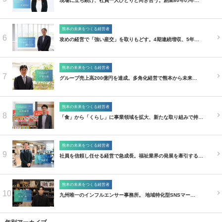
現場に立ち続け、社員一人ひとりと向き合う。創業80年の年…
熊本の未来をつくる経営者
6
攻めの経営で「強い産交」を取りもどす。4期連続増収、5年…
熊本の未来をつくる経営者
7
グループ売上高200億円を達成。多角化経営で熊本から未来…
熊本の未来をつくる経営者
8
「食」から「くらし」に事業領域を拡大、新たな取り組みで持…
熊本の未来をつくる経営者
9
社員を信頼し任せる経営で急成長。福祉業界の発展を牽引する…
熊本の未来をつくる経営者
10
九州唯一のインフルエンサー事務所。 地域特化型SNSマー…