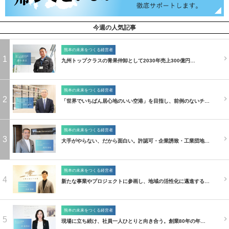
今週の人気記事
熊本の未来をつくる経営者
1
九州トップクラスの青果仲卸として2030年売上300億円…
熊本の未来をつくる経営者
2
「世界でいちばん居心地のいい空港」を目指し、前例のないチ…
熊本の未来をつくる経営者
3
大手がやらない、だから面白い。許認可・企業誘致・工業団地…
熊本の未来をつくる経営者
4
新たな事業やプロジェクトに参画し、地域の活性化に邁進する…
熊本の未来をつくる経営者
5
現場に立ち続け、社員一人ひとりと向き合う。創業80年の年…