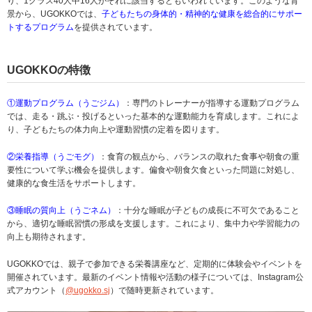
り、1クラス40人中16人がそれに該当するともいわれています。このような背
景から、UGOKKOでは、
子どもたちの身体的・精神的な健康を総合的にサポー
トするプログラム
を提供されています。
UGOKKOの特徴
①運動プログラム（うごジム）
：専門のトレーナーが指導する運動プログラム
では、走る・跳ぶ・投げるといった基本的な運動能力を育成します。これによ
り、子どもたちの体力向上や運動習慣の定着を図ります。
②栄養指導（うごモグ）
：食育の観点から、バランスの取れた食事や朝食の重
要性について学ぶ機会を提供します。偏食や朝食欠食といった問題に対処し、
健康的な食生活をサポートします。
③睡眠の質向上（うごネム）
：十分な睡眠が子どもの成長に不可欠であること
から、適切な睡眠習慣の形成を支援します。これにより、集中力や学習能力の
向上も期待されます。
UGOKKOでは、親子で参加できる栄養講座など、定期的に体験会やイベントを
開催されています。最新のイベント情報や活動の様子については、Instagram公
式アカウント（
@ugokko.sj
）で随時更新されています。