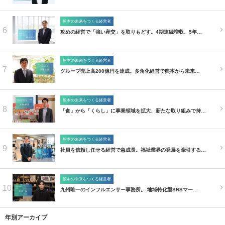
熊本の未来をつくる経営者
6
攻めの経営で「強い産交」を取りもどす。4期連続増収、5年…
熊本の未来をつくる経営者
7
グループ売上高200億円を達成。多角化経営で熊本から未来…
熊本の未来をつくる経営者
8
「食」から「くらし」に事業領域を拡大、新たな取り組みで持…
熊本の未来をつくる経営者
9
社員を信頼し任せる経営で急成長。福祉業界の発展を牽引する…
熊本の未来をつくる経営者
10
九州唯一のインフルエンサー事務所。 地域特化型SNSマー…
年別アーカイブ