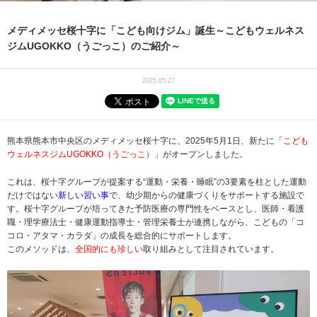
メディメッセ桜十字に「こども向けジム」誕生～こどもウェルネス
ジムUGOKKO（うごっこ）のご紹介～
2025.05.27
熊本県熊本市中央区のメディメッセ桜十字に、2025年5月1日、新たに「
こども
ウェルネスジムUGOKKO（うごっこ）
」がオープンしました。
これは、桜十字グループが提案する“運動・栄養・睡眠”の3要素を柱とした運動
だけではない
新しい習い事
で、幼少期からの健康づくりをサポートする施設で
す。桜十字グループが培ってきた予防医療の専門性をベースとし、医師・看護
職・理学療法士・健康運動指導士・管理栄養士が連携しながら、こどもの「コ
コロ・アタマ・カラダ」の成長を総合的にサポートします。
このメソッドは、
全国的にも珍しい
取り組みとして注目されています。