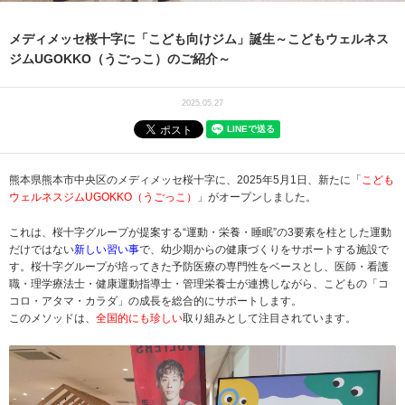
メディメッセ桜十字に「こども向けジム」誕生～こどもウェルネス
ジムUGOKKO（うごっこ）のご紹介～
2025.05.27
熊本県熊本市中央区のメディメッセ桜十字に、2025年5月1日、新たに「
こども
ウェルネスジムUGOKKO（うごっこ）
」がオープンしました。
これは、桜十字グループが提案する“運動・栄養・睡眠”の3要素を柱とした運動
だけではない
新しい習い事
で、幼少期からの健康づくりをサポートする施設で
す。桜十字グループが培ってきた予防医療の専門性をベースとし、医師・看護
職・理学療法士・健康運動指導士・管理栄養士が連携しながら、こどもの「コ
コロ・アタマ・カラダ」の成長を総合的にサポートします。
このメソッドは、
全国的にも珍しい
取り組みとして注目されています。