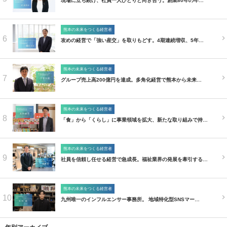
現場に立ち続け、社員一人ひとりと向き合う。創業80年の年…
熊本の未来をつくる経営者
6
攻めの経営で「強い産交」を取りもどす。4期連続増収、5年…
熊本の未来をつくる経営者
7
グループ売上高200億円を達成。多角化経営で熊本から未来…
熊本の未来をつくる経営者
8
「食」から「くらし」に事業領域を拡大、新たな取り組みで持…
熊本の未来をつくる経営者
9
社員を信頼し任せる経営で急成長。福祉業界の発展を牽引する…
熊本の未来をつくる経営者
10
九州唯一のインフルエンサー事務所。 地域特化型SNSマー…