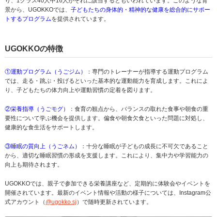
り、1クラス40人中16人がそれに該当するともいわれています。このような背
景から、UGOKKOでは、
子どもたちの身体的・精神的な健康を総合的にサポー
トするプログラム
を提供されています。
UGOKKOの特徴
①運動プログラム（うごジム）
：専門のトレーナーが指導する運動プログラム
では、走る・跳ぶ・投げるといった基本的な運動能力を育成します。これによ
り、子どもたちの体力向上や運動習慣の定着を図ります。
②栄養指導（うごモグ）
：食育の観点から、バランスの取れた食事や朝食の重
要性について学ぶ機会を提供します。偏食や朝食欠食といった問題に対処し、
健康的な食生活をサポートします。
③睡眠の質向上（うごネム）
：十分な睡眠が子どもの成長に不可欠であること
から、適切な睡眠習慣の形成を支援します。これにより、集中力や学習能力の
向上も期待されます。
UGOKKOでは、親子で参加できる栄養講座など、定期的に体験会やイベントを
開催されています。最新のイベント情報や活動の様子については、Instagram公
式アカウント（
@ugokko.sj
）で随時更新されています。