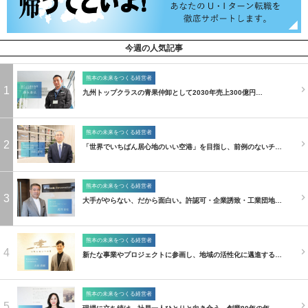
今週の人気記事
熊本の未来をつくる経営者
1
九州トップクラスの青果仲卸として2030年売上300億円…
熊本の未来をつくる経営者
2
「世界でいちばん居心地のいい空港」を目指し、前例のないチ…
熊本の未来をつくる経営者
3
大手がやらない、だから面白い。許認可・企業誘致・工業団地…
熊本の未来をつくる経営者
4
新たな事業やプロジェクトに参画し、地域の活性化に邁進する…
熊本の未来をつくる経営者
5