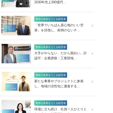
2030年売上300億円…
熊本の未来をつくる経営者
「世界でいちばん居心地のいい空
港」を目指し、前例のないチ…
熊本の未来をつくる経営者
大手がやらない、だから面白い。許
認可・企業誘致・工業団地…
熊本の未来をつくる経営者
新たな事業やプロジェクトに参画
し、地域の活性化に邁進する…
熊本の未来をつくる経営者
現場に立ち続け、社員一人ひとりと