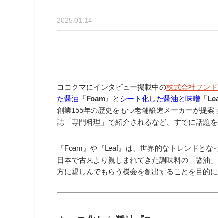
2025.01.14
ココクマにインタビュー掲載中の
株式会社フンドー
た醤油
『
Foam
』と
シート化した醤油と味噌
『
Le
創業155年の歴史をもつ老舗醸造メーカーが提案
誌「専門料理」で紹介されるなど、
すでに話題を
『Foam』や『Leaf』は、世界的なトレンドと
日本で古来より親しまれてきた調味料の「醤油」
方に親しんでもらう機会を創出することを目的に