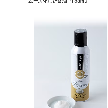
ムース化した醤油『
Foam
』