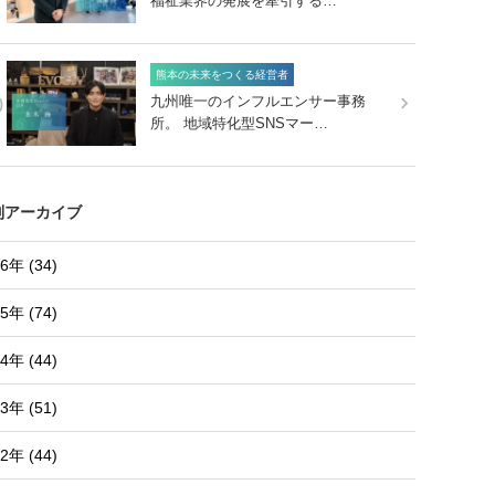
福祉業界の発展を牽引する…
熊本の未来をつくる経営者
0
九州唯一のインフルエンサー事務
所。 地域特化型SNSマー…
別アーカイブ
6年 (34)
5年 (74)
4年 (44)
3年 (51)
2年 (44)