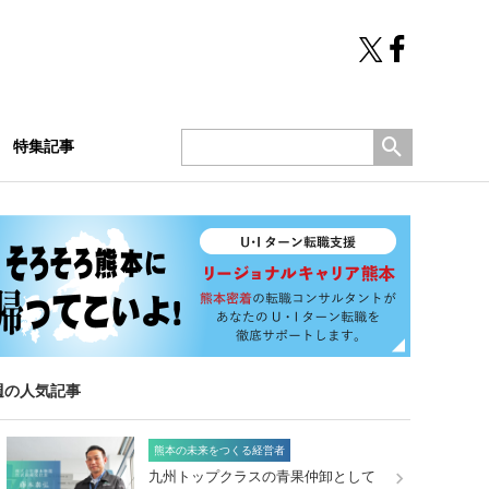
特集記事
週の人気記事
熊本の未来をつくる経営者
九州トップクラスの青果仲卸として