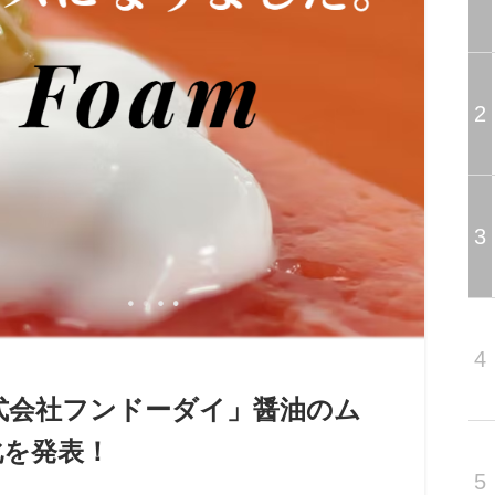
2
3
4
式会社フンドーダイ」醤油のム
化を発表！
5