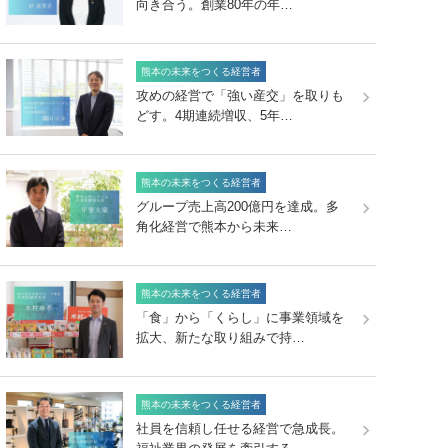
向き合う。創業80年の年…
熊本の未来をつくる経営者
攻めの経営で「強い産交」を取りも
どす。4期連続増収、5年…
熊本の未来をつくる経営者
グループ売上高200億円を達成。多
角化経営で熊本から未来…
熊本の未来をつくる経営者
「食」から「くらし」に事業領域を
拡大、新たな取り組みで持…
熊本の未来をつくる経営者
社員を信頼し任せる経営で急成長。