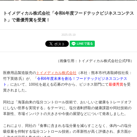
トイメディカル株式会社「令和6年度フードテックビジネスコンテス
ト」で最優秀賞を受賞！
2025.05.19
（画像引用：トイメディカル株式会社公式FB）
医療用品製造販売の
トイメディカル株式会社
（本社：熊本市/代表取締役社長：
竹下英徳 氏）が、「
令和6年度未来を創る！フードテックビジネスコンテス
ト
」において、100社を超える応募の中から、ビジネス部門にて
最優秀賞
を受
賞されました。
同社は「海藻由来の塩分コントロール技術で、おいしいと健康をトレードオフ
にしない世界を実現する」をテーマに、塩分過剰摂取の健康課題や同社技術の
革新性、市場インパクトの大きさや今後の展望などについて発表しました。
これにより、同社の『食事に含まれる塩分量を減らすことなく、体内への塩分
吸収量を抑制する塩分コントロール技術』の革新性が高く評価され、多方面か