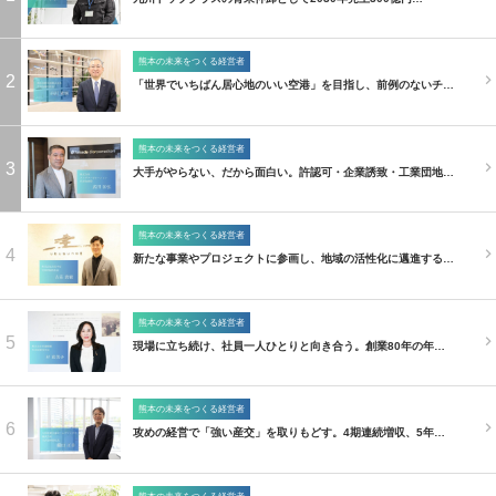
熊本の未来をつくる経営者
2
「世界でいちばん居心地のいい空港」を目指し、前例のないチ…
熊本の未来をつくる経営者
3
大手がやらない、だから面白い。許認可・企業誘致・工業団地…
熊本の未来をつくる経営者
4
新たな事業やプロジェクトに参画し、地域の活性化に邁進する…
熊本の未来をつくる経営者
5
現場に立ち続け、社員一人ひとりと向き合う。創業80年の年…
熊本の未来をつくる経営者
6
攻めの経営で「強い産交」を取りもどす。4期連続増収、5年…