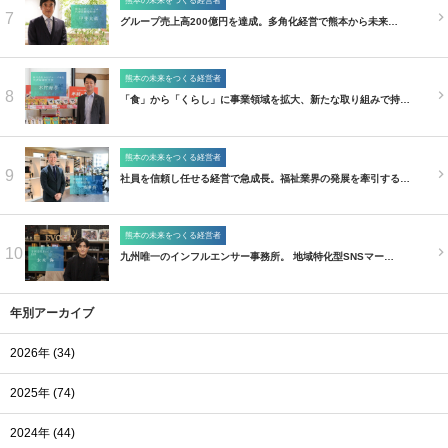
熊本の未来をつくる経営者
7
グループ売上高200億円を達成。多角化経営で熊本から未来…
熊本の未来をつくる経営者
8
「食」から「くらし」に事業領域を拡大、新たな取り組みで持…
熊本の未来をつくる経営者
9
社員を信頼し任せる経営で急成長。福祉業界の発展を牽引する…
熊本の未来をつくる経営者
10
九州唯一のインフルエンサー事務所。 地域特化型SNSマー…
年別アーカイブ
2026年 (34)
2025年 (74)
2024年 (44)